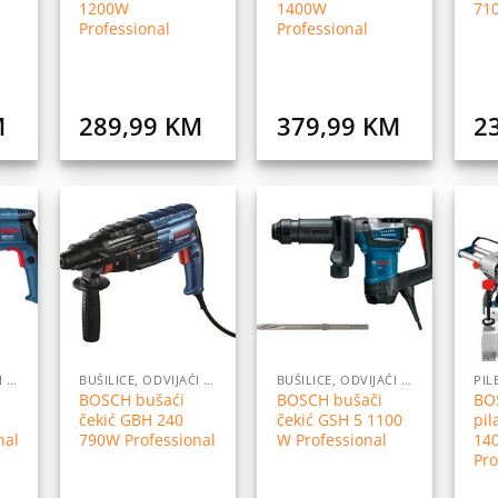
1200W
1400W
710
Professional
Professional
M
289,99
KM
379,99
KM
2
daj
Dodaj
Dodaj
na
na
na
istu
listu
listu
elja
želja
želja
BUŠILICE, ODVIJAČI I PRIBOR
BUŠILICE, ODVIJAČI I PRIBOR
BUŠILICE, ODVIJAČI I PRIBOR
PIL
BOSCH bušaći
BOSCH bušači
BO
čekić GBH 240
čekić GSH 5 1100
pil
nal
790W Professional
W Professional
14
Pro