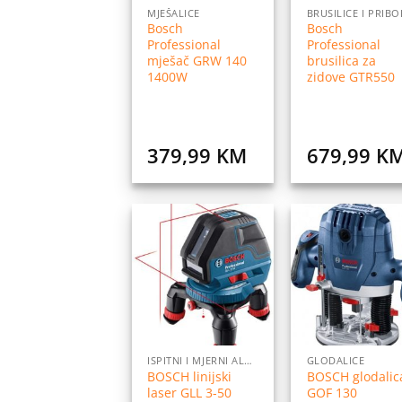
MJEŠALICE
BRUSILICE I PRIBO
Bosch
Bosch
Professional
Professional
mješač GRW 140
brusilica za
1400W
zidove GTR550
379,99
KM
679,99
K
Dodaj
Do
na
listu
l
želja
ž
ISPITNI I MJERNI ALATI
GLODALICE
BOSCH linijski
BOSCH glodalic
laser GLL 3-50
GOF 130