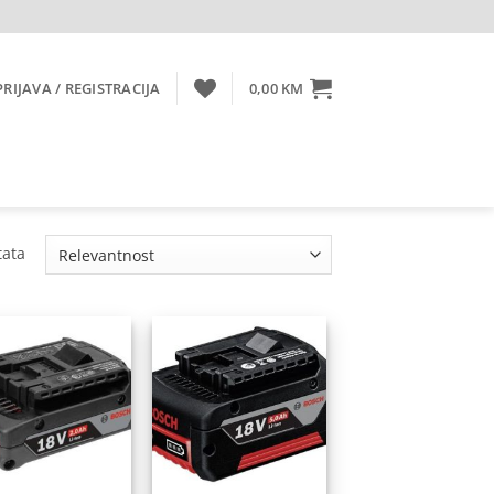
PRIJAVA / REGISTRACIJA
0,00
KM
Sorted
tata
by
popularity
Dodaj
Dodaj
na
na
listu
listu
želja
želja