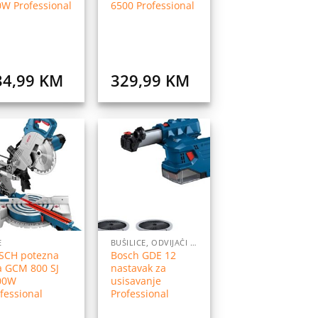
W Professional
6500 Professional
34,99
KM
329,99
KM
Dodaj
Dodaj
na
na
listu
listu
želja
želja
E
BUŠILICE, ODVIJAČI I PRIBOR
SCH potezna
Bosch GDE 12
a GCM 800 SJ
nastavak za
00W
usisavanje
fessional
Professional