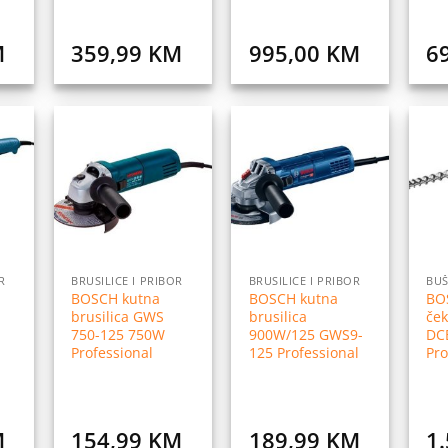
M
359,99
KM
995,00
KM
6
daj
Dodaj
Dodaj
na
na
na
istu
listu
listu
elja
želja
želja
R
BRUSILICE I PRIBOR
BRUSILICE I PRIBOR
BOSCH kutna
BOSCH kutna
BO
brusilica GWS
brusilica
ček
750-125 750W
900W/125 GWS9-
DC
Professional
125 Professional
Pro
M
154,99
KM
189,99
KM
1