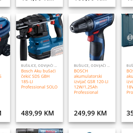
daj
Dodaj
Dodaj
na
na
na
istu
listu
listu
elja
želja
želja
BUŠILICE, ODVIJAČI I PRIBOR
BUŠILICE, ODVIJAČI I PRIBOR
Bosch Aku bušaći
BOSCH
BO
S
čekić SDS GBH
akumulatorski
aku
185-LI
izvijač GSR 120-LI
izv
Professional SOLO
12W/1,25Ah
18
Professional
Pro
M
489,99
KM
249,99
KM
3