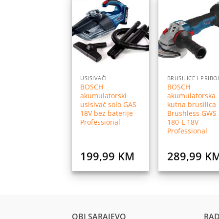
Dodaj
Do
na
listu
l
želja
ž
USISIVAČI
BRUSILICE I PRIBO
BOSCH
BOSCH
akumulatorski
akumulatorska
usisivač solo GAS
kutna brusilica
18V bez baterije
Brushless GWS
Professional
180-L 18V
Professional
199,99
KM
289,99
K
OBI SARAJEVO
RAD