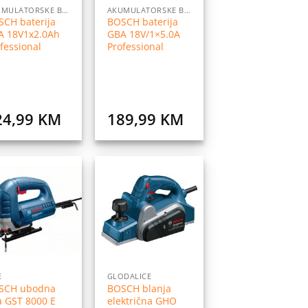
AKUMULATORSKE BATERIJE I PUNJAČI
AKUMULATORSKE BATERIJE I PUNJAČI
SCH baterija
BOSCH baterija
A 18V1x2.0Ah
GBA 18V/1×5.0A
fessional
Professional
24,99
KM
189,99
KM
Dodaj
Dodaj
na
na
listu
listu
želja
želja
E
GLODALICE
SCH ubodna
BOSCH blanja
a GST 8000 E
električna GHO