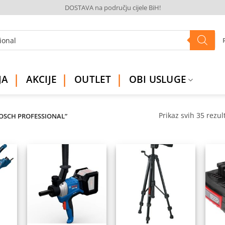
DOSTAVA na području cijele BiH!
JA
AKCIJE
OUTLET
OBI USLUGE
Prikaz svih 35 rezul
BOSCH PROFESSIONAL”
daj
Dodaj
Dodaj
na
na
na
istu
listu
listu
elja
želja
želja