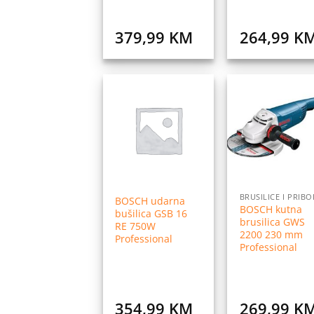
379,99
KM
264,99
K
Dodaj
Do
na
listu
l
želja
ž
BRUSILICE I PRIBO
BOSCH udarna
BOSCH kutna
bušilica GSB 16
brusilica GWS
RE 750W
2200 230 mm
Professional
Professional
354,99
KM
269,99
K