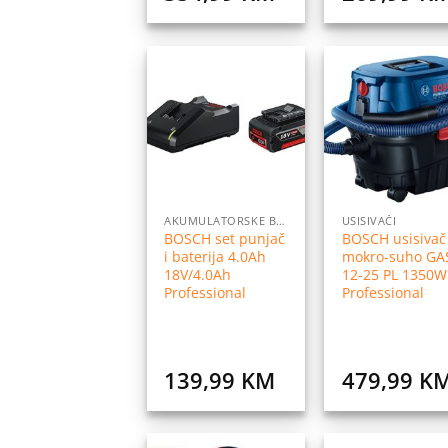
Dodaj
Do
na
listu
l
želja
ž
AKUMULATORSKE BATERIJE I PUNJAČI
USISIVAČI
BOSCH set punjač
BOSCH usisivač
i baterija 4.0Ah
mokro-suho GA
18V/4.0Ah
12-25 PL 1350W
Professional
Professional
139,99
KM
479,99
K