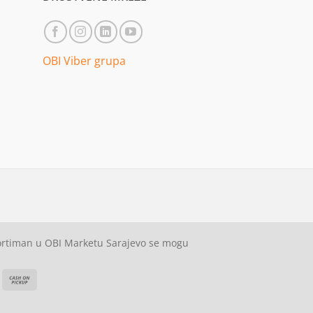
OBI Viber grupa
sortiman u OBI Marketu Sarajevo se mogu
ash
Cash
On
on
elivery
Pickup