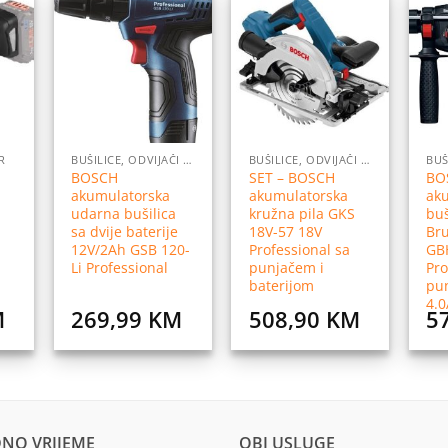
daj
Dodaj
Dodaj
na
na
na
istu
listu
listu
elja
želja
želja
R
BUŠILICE, ODVIJAČI I PRIBOR
BUŠILICE, ODVIJAČI I PRIBOR
BOSCH
SET – BOSCH
BO
akumulatorska
akumulatorska
aku
udarna bušilica
kružna pila GKS
buš
sa dvije baterije
18V-57 18V
Br
12V/2Ah GSB 120-
Professional sa
GB
Li Professional
punjačem i
Pro
baterijom
pun
4.
M
269,99
KM
508,90
KM
5
NO VRIJEME
OBI USLUGE