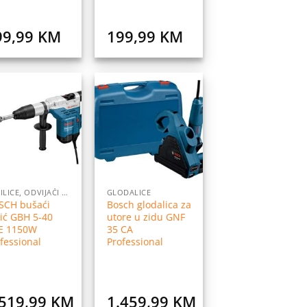
99,99
KM
199,99
KM
Dodaj
Dodaj
na
na
listu
listu
želja
želja
BUŠILICE, ODVIJAČI I PRIBOR
GLODALICE
SCH bušaći
Bosch glodalica za
ić GBH 5-40
utore u zidu GNF
E 1150W
35 CA
fessional
Professional
.519,99
KM
1.459,99
KM