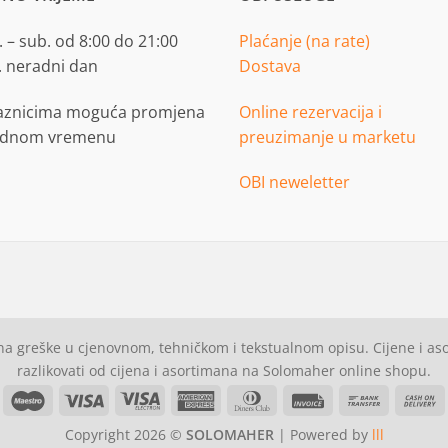
 – sub. od 8:00 do 21:00
Plaćanje (na rate)
. neradni dan
Dostava
aznicima moguća promjena
Online rezervacija i
adnom vremenu
preuzimanje u marketu
OBI neweletter
a greške u cjenovnom, tehničkom i tekstualnom opisu. Cijene i a
razlikovati od cijena i asortimana na Solomaher online shopu.
asterCard
Maestro
Visa
Visa
American
Dinners
Invoice
Bank
C
Electron
Express
Club
Transfer
Copyright 2026 ©
SOLOMAHER
| Powered by
lll
D