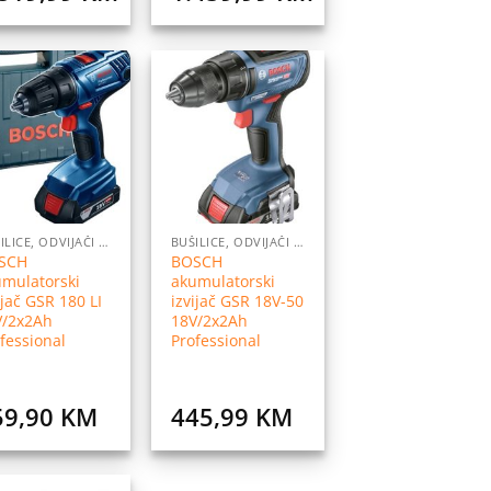
Dodaj
Dodaj
na
na
listu
listu
želja
želja
BUŠILICE, ODVIJAČI I PRIBOR
BUŠILICE, ODVIJAČI I PRIBOR
SCH
BOSCH
mulatorski
akumulatorski
ijač GSR 180 LI
izvijač GSR 18V-50
V/2x2Ah
18V/2x2Ah
fessional
Professional
59,90
KM
445,99
KM