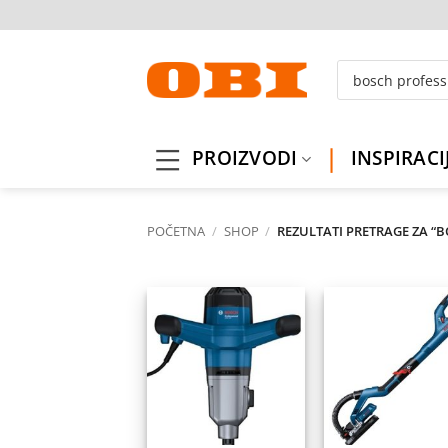
Skip
to
content
Products
search
PROIZVODI
INSPIRACI
POČETNA
/
SHOP
/
REZULTATI PRETRAGE ZA “
Dodaj
Do
na
listu
l
želja
ž