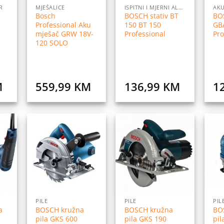
R
MJEŠALICE
ISPITNI I MJERNI ALATI
Bosch
BOSCH stativ BT
BO
Professional Aku
150 BT 150
GB
mješač GRW 18V-
Professional
Pro
120 SOLO
M
559,99
KM
136,99
KM
1
daj
Dodaj
Dodaj
na
na
na
istu
listu
listu
elja
želja
želja
PILE
PILE
PIL
a
BOSCH kružna
BOSCH kružna
BO
pila GKS 600
pila GKS 190
pil