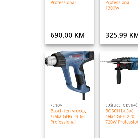
Professional
Professional
1300W
690,00
KM
325,99
K
Dodaj
Do
na
listu
l
želja
ž
FENOVI
Bosch fen vrućeg
BOSCH bušaći
zraka GHG 23-66
čekić GBH 220
Professional
720W Professio