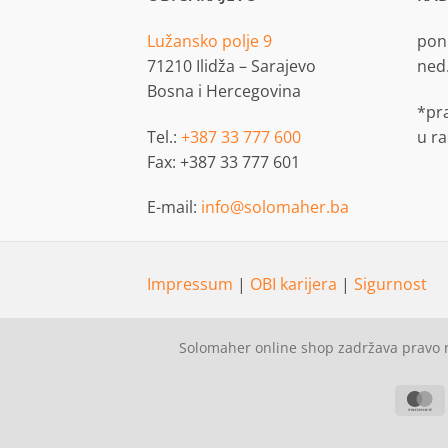
Lužansko polje 9
pon.
71210 Ilidža – Sarajevo
ned
Bosna i Hercegovina
*pr
Tel.:
+387 33 777 600
u r
Fax: +387 33 777 601
E-mail:
info@solomaher.ba
Impressum
|
OBI karijera
|
Sigurnost
Solomaher online shop zadržava pravo n
M