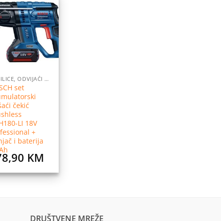
Dodaj
na
listu
želja
BUŠILICE, ODVIJAČI I PRIBOR
SCH set
mulatorski
aći čekić
ushless
H180-LI 18V
fessional +
jač i baterija
0Ah
78,90
KM
DRUŠTVENE MREŽE