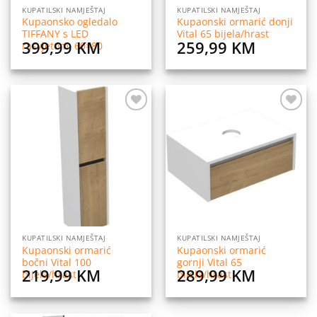
KUPATILSKI NAMJEŠTAJ
KUPATILSKI NAMJEŠTAJ
Kupaonsko ogledalo
Kupaonski ormarić donji
TIFFANY s LED
Vital 65 bijela/hrast
399,99
KM
259,99
KM
rasvjetom, 60×80
Dodaj
Dodaj
na
na
listu
listu
želja
želja
KUPATILSKI NAMJEŠTAJ
KUPATILSKI NAMJEŠTAJ
Kupaonski ormarić
Kupaonski ormarić
bočni Vital 100
gornji Vital 65
219,99
KM
289,99
KM
bijela/hrast
bijela/hrast