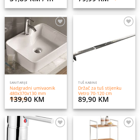
Dodaj
Dodaj
na
na
listu
listu
želja
želja
SANITARIJE
TUŠ KABINE
Nadgradni umivaonik
Držač za tuš stijenku
480x370x130 mm
Vetro 70-120 cm
139,90
KM
89,90
KM
Martine
Dodaj
Dodaj
na
na