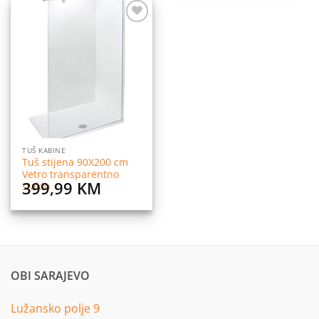
Dodaj
na
listu
želja
TUŠ KABINE
Tuš stijena 90X200 cm
Vetro transparentno
399,99
KM
staklo
OBI SARAJEVO
Lužansko polje 9