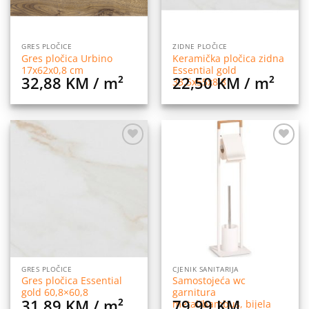
GRES PLOČICE
ZIDNE PLOČICE
Gres pločica Urbino
Keramička pločica zidna
17x62x0,8 cm
Essential gold
32,88
KM
/ m²
22,50
KM
/ m²
33,5x55x8,8
Dodaj
Dodaj
na
na
listu
listu
želja
želja
GRES PLOČICE
CJENIK SANITARIJA
Gres pločica Essential
Samostojeća wc
gold 60,8×60,8
garnitura
31,89
KM
/ m²
79,99
KM
metal/bambus, bijela