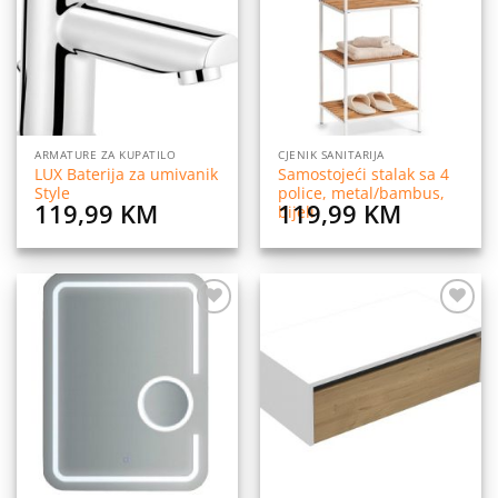
listu
listu
želja
želja
ARMATURE ZA KUPATILO
CJENIK SANITARIJA
LUX Baterija za umivanik
Samostojeći stalak sa 4
Style
police, metal/bambus,
119,99
KM
119,99
KM
bijeli
Dodaj
Dodaj
na
na
listu
listu
želja
želja