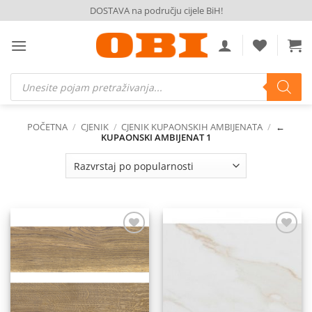
Skip
DOSTAVA na području cijele BiH!
to
content
Products
search
POČETNA
/
CJENIK
/
CJENIK KUPAONSKIH AMBIJENATA
/
←
KUPAONSKI AMBIJENAT 1
Dodaj
Dodaj
na
na
listu
listu
želja
želja