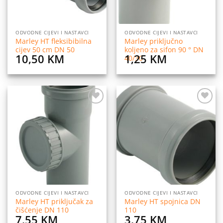
ODVODNE CIJEVI I NASTAVCI
ODVODNE CIJEVI I NASTAVCI
Marley HT fleksibibilna
Marley priključno
cijev 50 cm DN 50
koljeno za sifon 90 ° DN
10,50
KM
1,25
KM
40/30
Dodaj
Dodaj
na
na
listu
listu
želja
želja
ODVODNE CIJEVI I NASTAVCI
ODVODNE CIJEVI I NASTAVCI
Marley HT priključak za
Marley HT spojnica DN
čišćenje DN 110
110
7,55
KM
3,75
KM