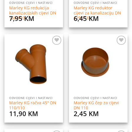
ODVODNE CIJEVI I NASTAVCI
ODVODNE CIJEVI I NASTAVCI
Marley KG redukcija
Marley KG reduktor
kanalizacijskih cijevi DN
cijevi za kanalizaciju DN
7,95
KM
6,45
KM
160/110
125/110
Dodaj
Dodaj
na
na
listu
listu
želja
želja
ODVODNE CIJEVI I NASTAVCI
ODVODNE CIJEVI I NASTAVCI
Marley KG račva 45° DN
Marley KG čep za cijevi
110/110
DN 110
11,90
KM
2,45
KM