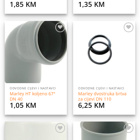
1,85
KM
1,35
KM
Dodaj
Dodaj
na
na
listu
listu
želja
želja
ODVODNE CIJEVI I NASTAVCI
ODVODNE CIJEVI I NASTAVCI
Marley HT koljeno 67°
Marley dvostruka brtva
DN 40
za cijevi DN 110
1,05
KM
6,25
KM
Dodaj
Dodaj