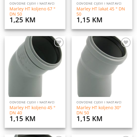
ODVODNE CIJEVI I NASTAVCI
ODVODNE CIJEVI I NASTAVCI
Marley HT koljeno 67 °
Marley HT lakat 45 ° DN
DN 50
50
1,25
KM
1,15
KM
Dodaj
Dodaj
na
na
listu
listu
želja
želja
ODVODNE CIJEVI I NASTAVCI
ODVODNE CIJEVI I NASTAVCI
Marley HT koljeno 45 °
Marley HT koljeno 30°
DN 40
DN 50
1,15
KM
1,15
KM