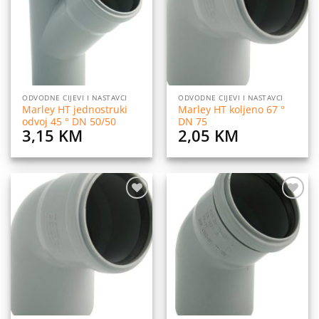
želja
želja
ODVODNE CIJEVI I NASTAVCI
ODVODNE CIJEVI I NASTAVCI
Marley HT jednostruki
Marley HT koljeno 67 °
odvoj 45 ° DN 50/50
DN 75
3,15
KM
2,05
KM
Dodaj
Dodaj
na
na
listu
listu
želja
želja