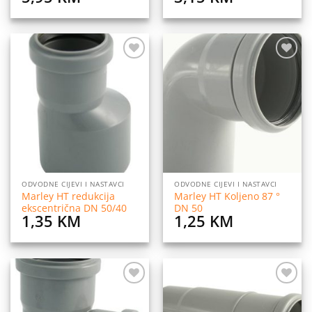
Dodaj
Dodaj
na
na
listu
listu
želja
želja
ODVODNE CIJEVI I NASTAVCI
ODVODNE CIJEVI I NASTAVCI
Marley HT redukcija
Marley HT Koljeno 87 °
ekscentrična DN 50/40
DN 50
1,35
KM
1,25
KM
Dodaj
Dodaj
na
na