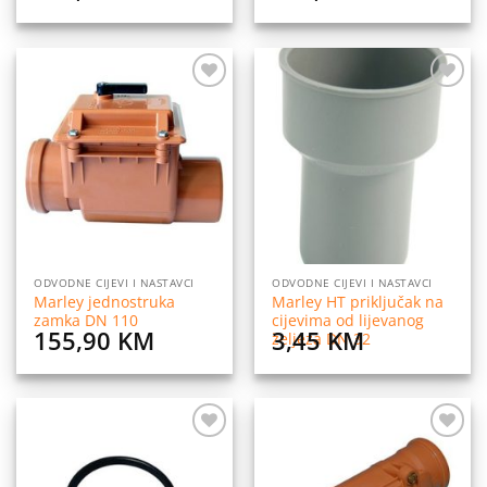
Dodaj
Dodaj
na
na
listu
listu
želja
želja
ODVODNE CIJEVI I NASTAVCI
ODVODNE CIJEVI I NASTAVCI
Marley jednostruka
Marley HT priključak na
zamka DN 110
cijevima od lijevanog
155,90
KM
3,45
KM
željeza DN 32
Dodaj
Dodaj
na
na
listu
listu