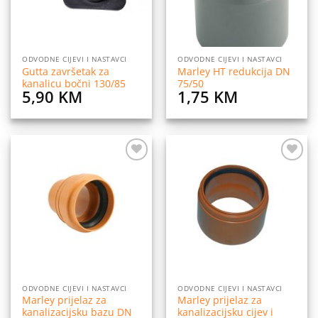
ODVODNE CIJEVI I NASTAVCI
ODVODNE CIJEVI I NASTAVCI
Gutta završetak za
Marley HT redukcija DN
kanalicu bočni 130/85
75/50
5,90
KM
1,75
KM
Dodaj
Dodaj
na
na
listu
listu
želja
želja
ODVODNE CIJEVI I NASTAVCI
ODVODNE CIJEVI I NASTAVCI
Marley prijelaz za
Marley prijelaz za
kanalizacijsku bazu DN
kanalizacijsku cijev i