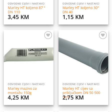
ODVODNE CIJEVI I NASTAVCI
ODVODNE CIJEVI I NASTAVCI
Marley HT koljeno 87 °
Marley HT koljeno 30°
DN 110
DN 40
3,45
KM
1,15
KM
Dodaj
Dodaj
na
na
listu
listu
želja
želja
ODVODNE CIJEVI I NASTAVCI
ODVODNE CIJEVI I NASTAVCI
Marley mazivo za
Marley HT cijev sa
montažu 150g
priključkom DN 50 500
4,25
KM
2,75
KM
mm