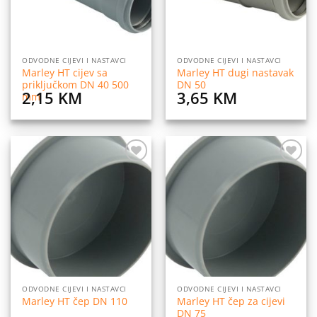
ODVODNE CIJEVI I NASTAVCI
ODVODNE CIJEVI I NASTAVCI
Marley HT cijev sa
Marley HT dugi nastavak
priključkom DN 40 500
DN 50
2,15
KM
3,65
KM
mm
Dodaj
Dodaj
na
na
listu
listu
želja
želja
ODVODNE CIJEVI I NASTAVCI
ODVODNE CIJEVI I NASTAVCI
Marley HT čep za cijevi
Marley HT čep DN 110
DN 75