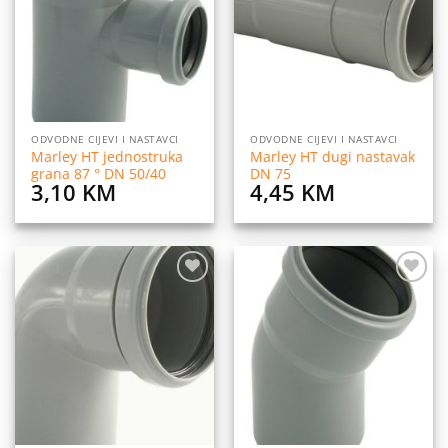
listu
listu
želja
želja
ODVODNE CIJEVI I NASTAVCI
ODVODNE CIJEVI I NASTAVCI
Marley HT jednostruka
Marley HT dugi nastavak
grana 87 ° DN 50/40
DN 75
3,10
KM
4,45
KM
Dodaj
Dodaj
na
na
listu
listu
želja
želja