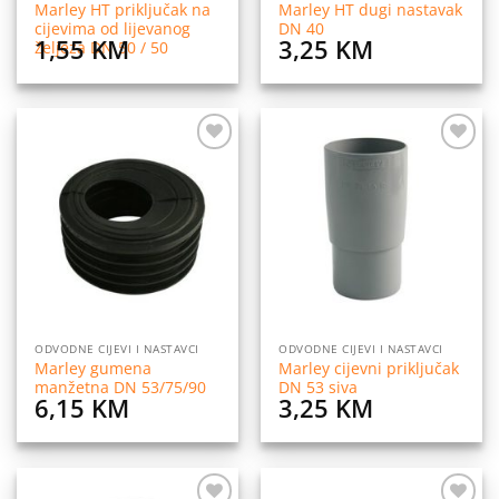
Marley HT priključak na
Marley HT dugi nastavak
cijevima od lijevanog
DN 40
1,55
KM
3,25
KM
željeza DN 50 / 50
Dodaj
Dodaj
na
na
listu
listu
želja
želja
ODVODNE CIJEVI I NASTAVCI
ODVODNE CIJEVI I NASTAVCI
Marley gumena
Marley cijevni priključak
manžetna DN 53/75/90
DN 53 siva
6,15
KM
3,25
KM