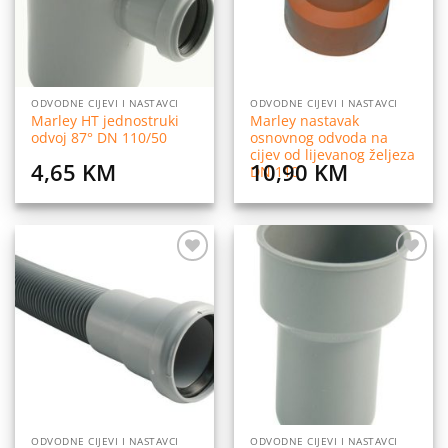
ODVODNE CIJEVI I NASTAVCI
ODVODNE CIJEVI I NASTAVCI
Marley HT jednostruki
Marley nastavak
odvoj 87° DN 110/50
osnovnog odvoda na
cijev od lijevanog željeza
4,65
KM
10,90
KM
DN 110
Dodaj
Dodaj
na
na
listu
listu
želja
želja
ODVODNE CIJEVI I NASTAVCI
ODVODNE CIJEVI I NASTAVCI