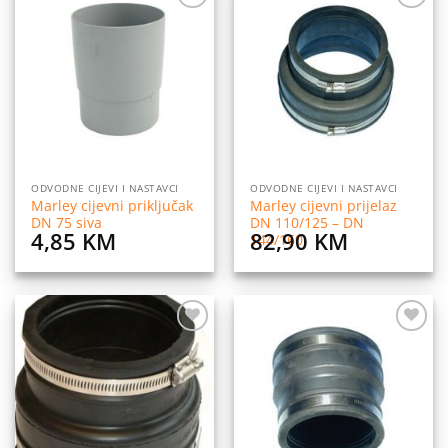
Dodaj
Dodaj
na
na
listu
listu
želja
želja
ODVODNE CIJEVI I NASTAVCI
ODVODNE CIJEVI I NASTAVCI
Marley cijevni priključak
Marley cijevni prijelaz
DN 75 siva
DN 110/125 – DN
4,85
KM
82,90
KM
144/160
Dodaj
Dodaj
na
na
listu
listu
želja
želja