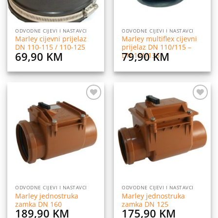
ODVODNE CIJEVI I NASTAVCI
ODVODNE CIJEVI I NASTAVCI
Marley cijevni prijelaz
Marley multiflex cijevni
DN 110-115 / 110-125
prijelaz DN 110/115 –
69,90
KM
79,90
KM
DN 121/136
Dodaj
Dodaj
na
na
listu
listu
želja
želja
ODVODNE CIJEVI I NASTAVCI
ODVODNE CIJEVI I NASTAVCI
Marley jednostruka
Marley jednostruka
zamka DN 160
zamka DN 125
189,90
KM
175,90
KM