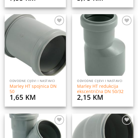
Dodaj
Dodaj
na
na
listu
listu
želja
želja
ODVODNE CIJEVI I NASTAVCI
ODVODNE CIJEVI I NASTAVCI
Marley HT spojnica DN
Marley HT redukcija
50
ekscentrična DN 50/32
1,65
KM
2,15
KM
Dodaj
Dodaj
na
na
listu
listu