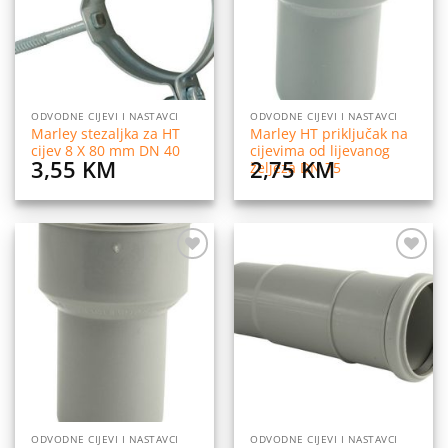
ODVODNE CIJEVI I NASTAVCI
ODVODNE CIJEVI I NASTAVCI
Marley stezaljka za HT
Marley HT priključak na
cijev 8 X 80 mm DN 40
cijevima od lijevanog
3,55
KM
2,75
KM
željeza DN 75
Dodaj
Dodaj
na
na
listu
listu
želja
želja
ODVODNE CIJEVI I NASTAVCI
ODVODNE CIJEVI I NASTAVCI