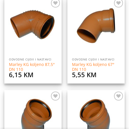
Dodaj
Dodaj
na
na
listu
listu
želja
želja
ODVODNE CIJEVI I NASTAVCI
ODVODNE CIJEVI I NASTAVCI
Marley KG koljeno 87,5°
Marley KG koljeno 67°
DN 110
DN 110
6,15
KM
5,55
KM
Dodaj
Dodaj
na
na
listu
listu
želja
želja