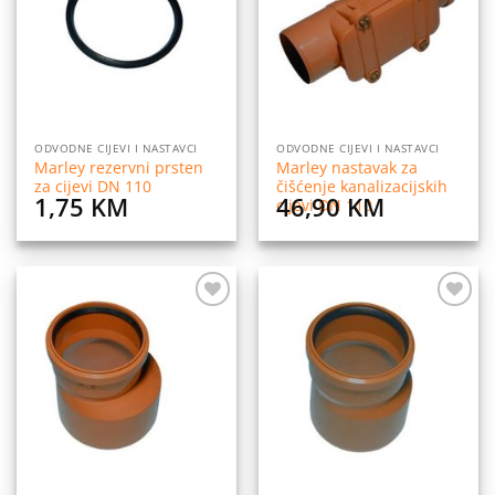
želja
želja
ODVODNE CIJEVI I NASTAVCI
ODVODNE CIJEVI I NASTAVCI
Marley rezervni prsten
Marley nastavak za
za cijevi DN 110
čišćenje kanalizacijskih
1,75
KM
46,90
KM
cijevi DN 110
Dodaj
Dodaj
na
na
listu
listu
želja
želja