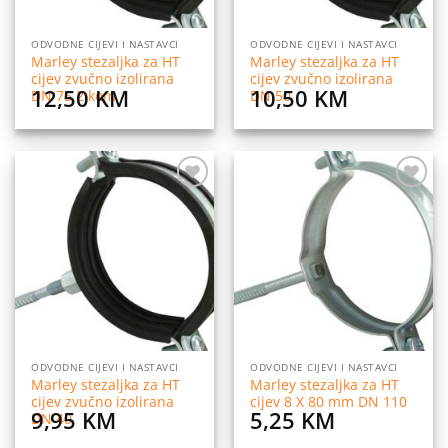
ODVODNE CIJEVI I NASTAVCI
ODVODNE CIJEVI I NASTAVCI
Marley stezaljka za HT
Marley stezaljka za HT
cijev zvučno izolirana
cijev zvučno izolirana
12,50
KM
10,50
KM
DN 75 2 kom
DN 50
Dodaj
Dodaj
na
na
listu
listu
želja
želja
ODVODNE CIJEVI I NASTAVCI
ODVODNE CIJEVI I NASTAVCI
Marley stezaljka za HT
Marley stezaljka za HT
cijev zvučno izolirana
cijev 8 X 80 mm DN 110
9,95
KM
5,25
KM
DN 40