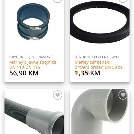
Dodaj
Dodaj
na
na
listu
listu
želja
želja
ODVODNE CIJEVI I NASTAVCI
ODVODNE CIJEVI I NASTAVCI
Marley cijevna spojnica
Marley zamjenski
DN 110-DN 115
brtveni prsten DN 50 za
56,90
KM
1,35
KM
HT cijevi
Dodaj
Dodaj
na
na
listu
listu
želja
želja