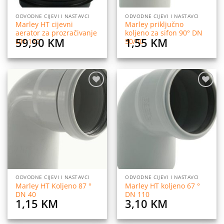
ODVODNE CIJEVI I NASTAVCI
ODVODNE CIJEVI I NASTAVCI
Marley HT cijevni
Marley priključno
aerator za prozračivanje
koljeno za sifon 90° DN
59,90
KM
1,55
KM
DN 110
50/40
Dodaj
Dodaj
na
na
listu
listu
želja
želja
ODVODNE CIJEVI I NASTAVCI
ODVODNE CIJEVI I NASTAVCI
Marley HT Koljeno 87 °
Marley HT koljeno 67 °
DN 40
DN 110
1,15
KM
3,10
KM