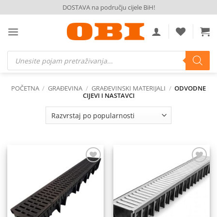
Skip
DOSTAVA na području cijele BiH!
to
content
Products
search
POČETNA
/
GRAĐEVINA
/
GRAĐEVINSKI MATERIJALI
/
ODVODNE
CIJEVI I NASTAVCI
Dodaj
Dodaj
na
na
listu
listu
želja
želja