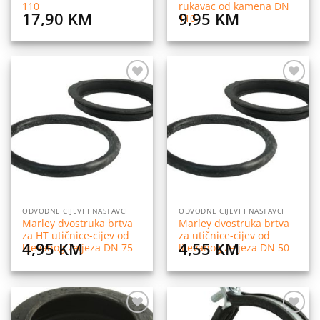
110
rukavac od kamena DN
17,90
KM
9,95
KM
110
Dodaj
Dodaj
na
na
listu
listu
želja
želja
ODVODNE CIJEVI I NASTAVCI
ODVODNE CIJEVI I NASTAVCI
Marley dvostruka brtva
Marley dvostruka brtva
za HT utičnice-cijev od
za utičnice-cijev od
4,95
KM
4,55
KM
lijevanog željeza DN 75
lijevanog željeza DN 50