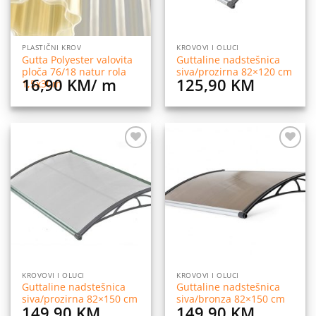
PLASTIČNI KROV
KROVOVI I OLUCI
Gutta Polyester valovita
Guttaline nadstešnica
ploča 76/18 natur rola
siva/prozirna 82×120 cm
16,90
KM
/ m
125,90
KM
1,5x30m
Dodaj
Dodaj
na
na
listu
listu
želja
želja
KROVOVI I OLUCI
KROVOVI I OLUCI
Guttaline nadstešnica
Guttaline nadstešnica
siva/prozirna 82×150 cm
siva/bronza 82×150 cm
149,90
KM
149,90
KM