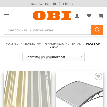
Skip
DOSTAVA na području cijele BiH!
to
content
Products
search
POČETNA
/
GRAĐEVINA
/
GRAĐEVINSKI MATERIJALI
/
PLASTIČNI
KROV
Dodaj
Dodaj
na
na
listu
listu
želja
želja