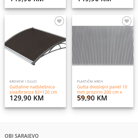
Dodaj
Dodaj
na
na
listu
listu
želja
želja
KROVOVI I OLUCI
PLASTIČNI KROV
Guttaline nadstešnica
Gutta dvoslojni panel 10
siva/bronza 82×120 cm
mm prozirni 200 cm x
129,90
KM
59,90
KM
105 cm
OBI SARAJEVO