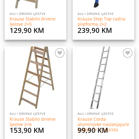
ALU I DRVENE LJESTVE
ALU I DRVENE LJESTVE
Krause Stabilo drvene
Krause Step Top radna
ljestve 2×5
platforma 2×2
129,90
KM
239,90
KM
Dodaj
Dodaj
na
na
listu
listu
želja
želja
ALU I DRVENE LJESTVE
ALU I DRVENE LJESTVE
Krause Stabilo drvene
Krause Corda
ljestve 2×6
aluminijske naslanjajuće
153,90
KM
99,90
KM
ljestve 1×10 gazista