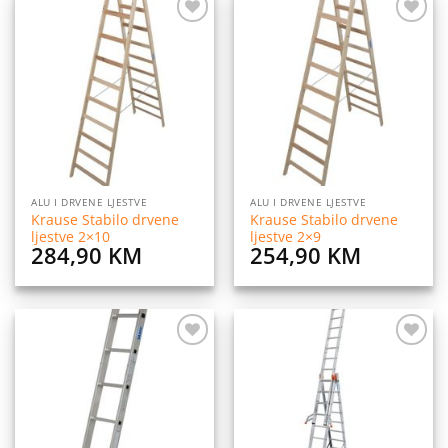
Dodaj
Dodaj
na
na
listu
listu
želja
želja
ALU I DRVENE LJESTVE
ALU I DRVENE LJESTVE
Krause Stabilo drvene
Krause Stabilo drvene
ljestve 2×10
ljestve 2×9
284,90
KM
254,90
KM
Dodaj
Dodaj
na
na
listu
listu
želja
želja