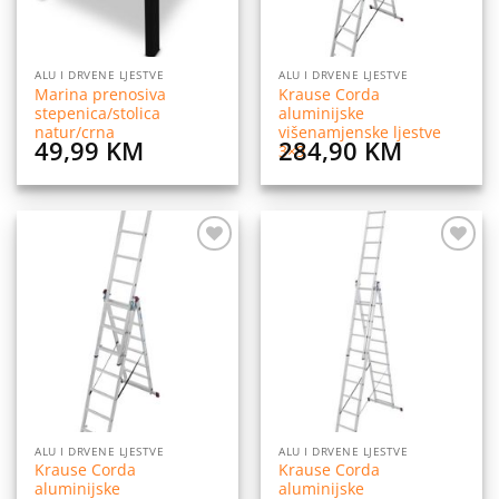
ALU I DRVENE LJESTVE
ALU I DRVENE LJESTVE
Marina prenosiva
Krause Corda
stepenica/stolica
aluminijske
natur/crna
višenamjenske ljestve
49,99
KM
284,90
KM
3×9
Dodaj
Dodaj
na
na
listu
listu
želja
želja
ALU I DRVENE LJESTVE
ALU I DRVENE LJESTVE
Krause Corda
Krause Corda
aluminijske
aluminijske