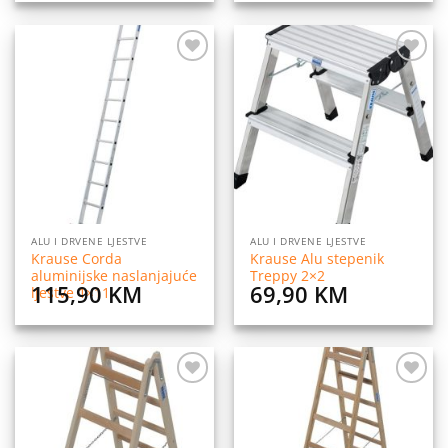
Dodaj
Dodaj
na
na
listu
listu
želja
želja
ALU I DRVENE LJESTVE
ALU I DRVENE LJESTVE
Krause Corda
Krause Alu stepenik
aluminijske naslanjajuće
Treppy 2×2
115,90
KM
69,90
KM
ljestve 1×11
Dodaj
Dodaj
na
na
listu
listu
želja
želja