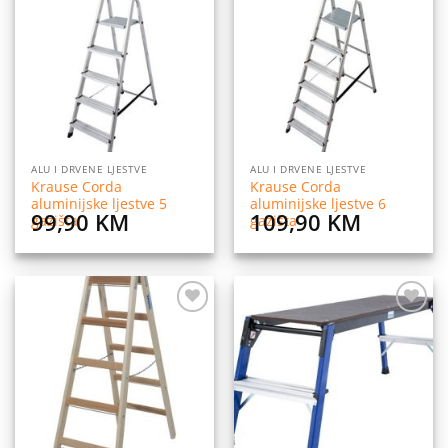
Dodaj
Dodaj
na
na
listu
listu
želja
želja
ALU I DRVENE LJESTVE
ALU I DRVENE LJESTVE
Krause Corda
Krause Corda
aluminijske ljestve 5
aluminijske ljestve 6
99,90
KM
109,90
KM
gazišta
gazišta
Dodaj
Dodaj
na
na
listu
listu
želja
želja