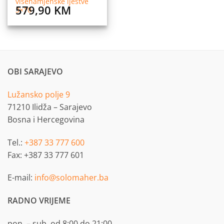
višenamjenske ljestve
579,90
KM
3×10
OBI SARAJEVO
Lužansko polje 9
71210 Ilidža – Sarajevo
Bosna i Hercegovina
Tel.:
+387 33 777 600
Fax: +387 33 777 601
E-mail:
info@solomaher.ba
RADNO VRIJEME
pon. – sub. od 8:00 do 21:00