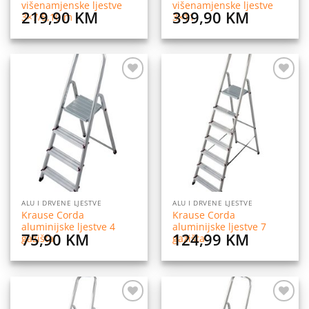
višenamjenske ljestve
višenamjenske ljestve
219,90
KM
399,90
KM
3×7/5,10 m
3×11
Dodaj
Dodaj
na
na
listu
listu
želja
želja
ALU I DRVENE LJESTVE
ALU I DRVENE LJESTVE
Krause Corda
Krause Corda
aluminijske ljestve 4
aluminijske ljestve 7
75,90
KM
124,99
KM
gazišta
gazišta