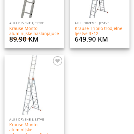
ALU I DRVENE LJESTVE
ALU I DRVENE LJESTVE
Krause Monto
Krause Tribilo trodjelne
aluminijske naslanjajuće
ljestve 3×12
89,90
KM
649,90
KM
ljestve 1×6
Dodaj
na
listu
želja
ALU I DRVENE LJESTVE
Krause Monto
aluminijske