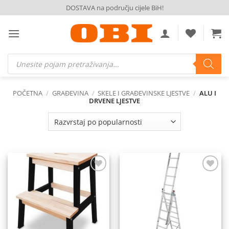
Skip
DOSTAVA na području cijele BiH!
to
content
Products
search
POČETNA
/
GRAĐEVINA
/
SKELE I GRAĐEVINSKE LJESTVE
/
ALU I
DRVENE LJESTVE
Dodaj
Dodaj
na
na
listu
listu
želja
želja