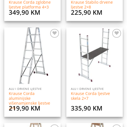
Krause Corda zglobne
Krause Stabilo drvene
ljestve platforma 4×3
ljestve 2×8
349,90
KM
225,90
KM
Dodaj
Dodaj
na
na
listu
listu
želja
želja
ALU I DRVENE LJESTVE
ALU I DRVENE LJESTVE
Krause Corda
Krause Corda ljestve
aluminijske
skela 2×7
višenamjenske ljestve
219,90
KM
335,90
KM
2×8