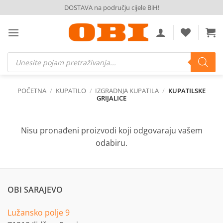
Skip
DOSTAVA na području cijele BiH!
to
content
Products
search
POČETNA
/
KUPATILO
/
IZGRADNJA KUPATILA
/
KUPATILSKE
GRIJALICE
Nisu pronađeni proizvodi koji odgovaraju vašem
odabiru.
OBI SARAJEVO
Lužansko polje 9