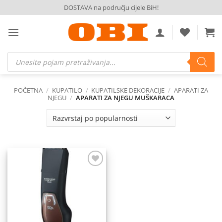
Skip
DOSTAVA na području cijele BiH!
to
content
Products
search
POČETNA
/
KUPATILO
/
KUPATILSKE DEKORACIJE
/
APARATI ZA
NJEGU
/
APARATI ZA NJEGU MUŠKARACA
Dodaj
na
listu
želja