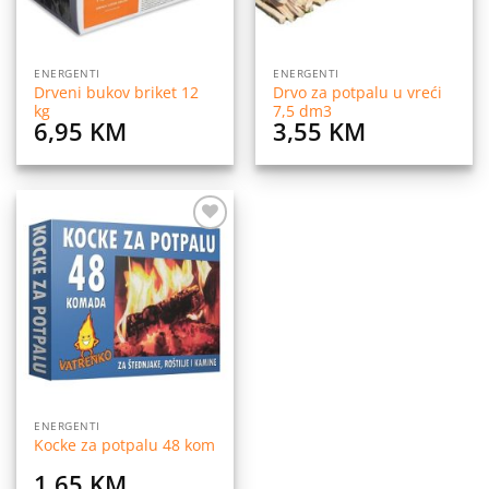
ENERGENTI
ENERGENTI
Drveni bukov briket 12
Drvo za potpalu u vreći
kg
7,5 dm3
6,95
KM
3,55
KM
Dodaj
na
listu
želja
ENERGENTI
Kocke za potpalu 48 kom
1,65
KM