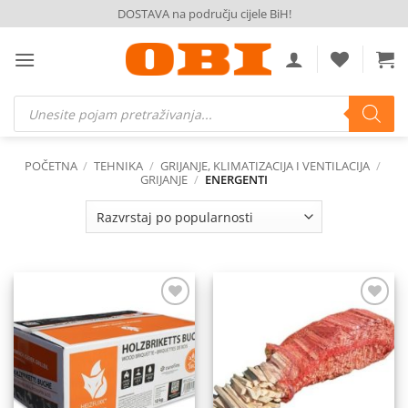
Skip
DOSTAVA na području cijele BiH!
to
content
Products
search
POČETNA
/
TEHNIKA
/
GRIJANJE, KLIMATIZACIJA I VENTILACIJA
/
GRIJANJE
/
ENERGENTI
Dodaj
Dodaj
na
na
listu
listu
želja
želja