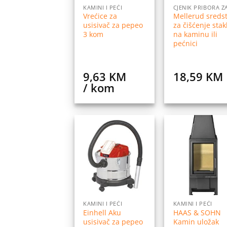
KAMINI I PEĆI
Vrećice za
Mellerud sreds
usisivač za pepeo
za čišćenje stak
3 kom
na kaminu ili
pećnici
9,63
KM
18,59
KM
/ kom
Dodaj
Do
na
listu
l
želja
ž
KAMINI I PEĆI
KAMINI I PEĆI
Einhell Aku
HAAS & SOHN
usisivač za pepeo
Kamin uložak