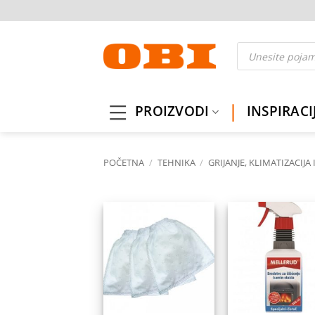
Skip
to
content
Products
search
PROIZVODI
INSPIRACI
POČETNA
/
TEHNIKA
/
GRIJANJE, KLIMATIZACIJA 
Dodaj
Do
na
listu
l
želja
ž