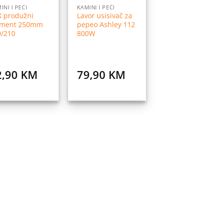
INI I PEĆI
KAMINI I PEĆI
X produžni
Lavor usisivač za
ement 250mm
pepeo Ashley 112
0/210
800W
2,90
KM
79,90
KM