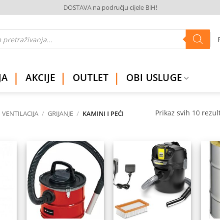
DOSTAVA na području cijele BiH!
JA
AKCIJE
OUTLET
OBI USLUGE
Prikaz svih 10 rezul
I VENTILACIJA
/
GRIJANJE
/
KAMINI I PEĆI
daj
Dodaj
Dodaj
na
na
na
istu
listu
listu
elja
želja
želja