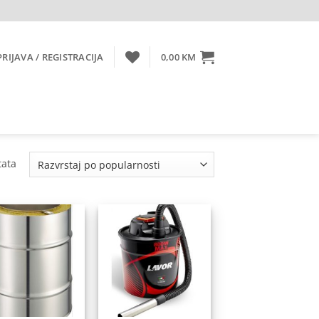
PRIJAVA / REGISTRACIJA
0,00
KM
Sorted
tata
by
popularity
Dodaj
Dodaj
na
na
listu
listu
želja
želja