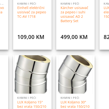
CJENIK PRIBORA ZA DOM
KAMINI I PEĆI
KAMINI I PEĆI
KAM
tvo
Einhell električni
Kärcher usisavač
LU
la
usisivač za pepeo
za pepeo i suhi
el
TC-AV 1718
usisavač AD 2
15
Battery Set
109,00
KM
499,00
KM
8
daj
Dodaj
Dodaj
na
na
na
istu
listu
listu
elja
želja
želja
KAMINI I PEĆI
KAMINI I PEĆI
LUX Koljeno 15°
LUX Koljeno 30°
bez vrata 150/210
bez vrata 150/210