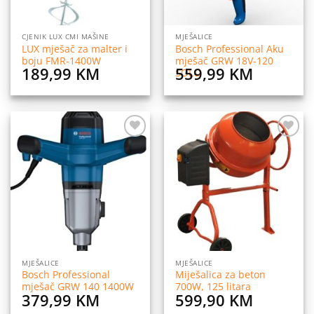
CJENIK LUX CMI MAŠINE
MJEŠALICE
LUX mješač za malter i
Bosch Professional Aku
boju FMR-1400W
mješač GRW 18V-120
189,99
KM
559,99
KM
SOLO
Dodaj
Dodaj
na
na
listu
listu
želja
želja
MJEŠALICE
MJEŠALICE
Bosch Professional
Miješalica za beton
mješač GRW 140 1400W
700W, 125 litara
379,99
KM
599,90
KM