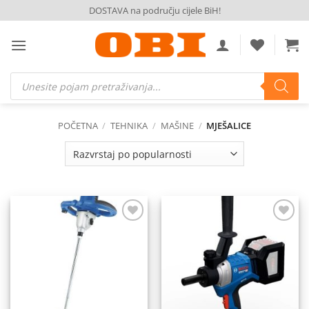
Skip
DOSTAVA na području cijele BiH!
to
content
Products
search
POČETNA
/
TEHNIKA
/
MAŠINE
/
MJEŠALICE
Dodaj
Dodaj
na
na
listu
listu
želja
želja