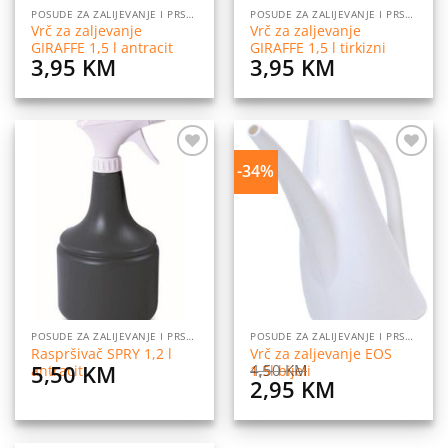
POSUDE ZA ZALIJEVANJE I PRSKANJE CVIJEĆA
POSUDE ZA ZALIJEVANJE I PRSKANJE CVIJEĆA
Vrč za zaljevanje
Vrč za zaljevanje
GIRAFFE 1,5 l antracit
GIRAFFE 1,5 l tirkizni
3,95
KM
3,95
KM
-34%
Dodaj
Dodaj
na
na
listu
listu
želja
želja
POSUDE ZA ZALIJEVANJE I PRSKANJE CVIJEĆA
POSUDE ZA ZALIJEVANJE I PRSKANJE CVIJEĆA
Raspršivač SPRY 1,2 l
Vrč za zaljevanje EOS
5,50
KM
4,50
KM
antracit
1,5l bijeli
Original
Current
2,95
KM
price
price
was:
is: