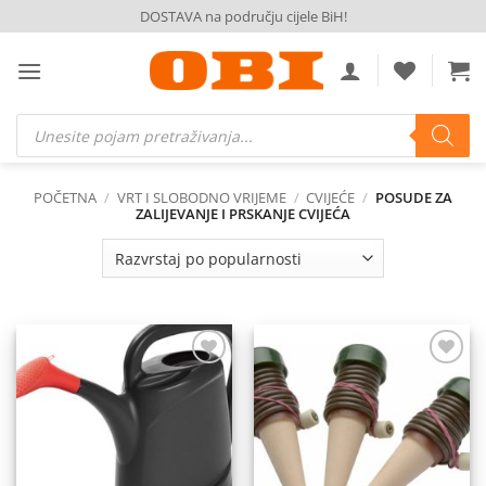
Skip
DOSTAVA na području cijele BiH!
to
content
Products
search
POČETNA
/
VRT I SLOBODNO VRIJEME
/
CVIJEĆE
/
POSUDE ZA
ZALIJEVANJE I PRSKANJE CVIJEĆA
Dodaj
Dodaj
na
na
listu
listu
želja
želja