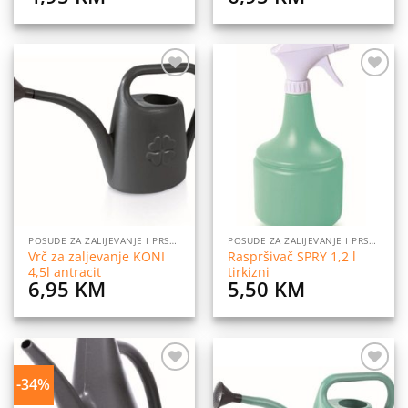
Dodaj
Dodaj
na
na
listu
listu
želja
želja
POSUDE ZA ZALIJEVANJE I PRSKANJE CVIJEĆA
POSUDE ZA ZALIJEVANJE I PRSKANJE CVIJEĆA
Vrč za zaljevanje KONI
Raspršivač SPRY 1,2 l
4,5l antracit
tirkizni
6,95
KM
5,50
KM
-34%
Dodaj
Dodaj
na
na