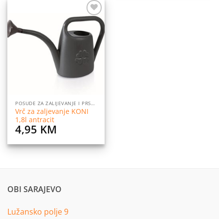
4,50 KM.
2,95 KM.
Dodaj
na
listu
želja
POSUDE ZA ZALIJEVANJE I PRSKANJE CVIJEĆA
Vrč za zaljevanje KONI
1,8l antracit
4,95
KM
OBI SARAJEVO
Lužansko polje 9