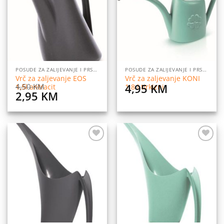
listu
listu
želja
želja
POSUDE ZA ZALIJEVANJE I PRSKANJE CVIJEĆA
POSUDE ZA ZALIJEVANJE I PRSKANJE CVIJEĆA
Vrč za zaljevanje EOS
Vrč za zaljevanje KONI
4,95
KM
4,50
KM
1,5l antracit
1,8 l tirkizni
Original
Current
2,95
KM
price
price
was:
is:
4,50 KM.
2,95 KM.
Dodaj
Dodaj
na
na
listu
listu
želja
želja