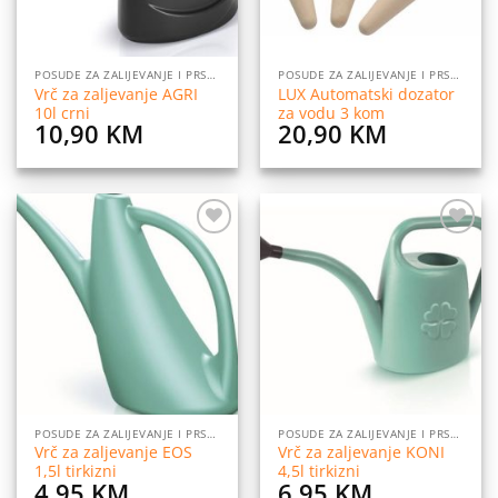
POSUDE ZA ZALIJEVANJE I PRSKANJE CVIJEĆA
POSUDE ZA ZALIJEVANJE I PRSKANJE CVIJEĆA
Vrč za zaljevanje AGRI
LUX Automatski dozator
10l crni
za vodu 3 kom
10,90
KM
20,90
KM
Dodaj
Dodaj
na
na
listu
listu
želja
želja
POSUDE ZA ZALIJEVANJE I PRSKANJE CVIJEĆA
POSUDE ZA ZALIJEVANJE I PRSKANJE CVIJEĆA
Vrč za zaljevanje EOS
Vrč za zaljevanje KONI
1,5l tirkizni
4,5l tirkizni
4,95
KM
6,95
KM