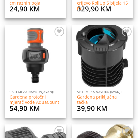
cm raznih boja
crijevo RollUp S bijela 15
24,90
KM
329,90
KM
m
Dodaj
Dodaj
na
na
listu
listu
želja
želja
SISTEMI ZA NAVODNJAVANJE
SISTEMI ZA NAVODNJAVANJE
Gardena protočni
Gardena priključna
mjerač vode AquaCount
tačka
54,90
KM
39,90
KM