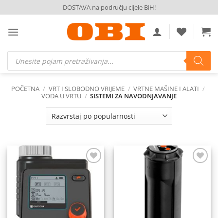
Skip
DOSTAVA na području cijele BiH!
to
content
Products
search
POČETNA
/
VRT I SLOBODNO VRIJEME
/
VRTNE MAŠINE I ALATI
/
VODA U VRTU
/
SISTEMI ZA NAVODNJAVANJE
Dodaj
Dodaj
na
na
listu
listu
želja
želja