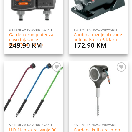
SISTEMI ZA NAVODNJAVANJE
SISTEMI ZA NAVODNJAVANJE
Gardena kompjuter za
Gardena razdjelnik vode
navodnjavanje
automatski sa 6 izlaza
249,90
KM
172,90
KM
MultiControl duo
Dodaj
Dodaj
na
na
listu
listu
želja
želja
SISTEMI ZA NAVODNJAVANJE
SISTEMI ZA NAVODNJAVANJE
LUX štap za zalivanje 90
Gardena kutija za vrtno