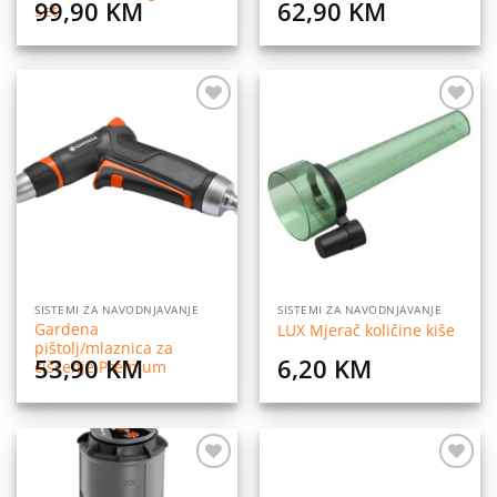
99,90
KM
62,90
KM
Set
Dodaj
Dodaj
na
na
listu
listu
želja
želja
SISTEMI ZA NAVODNJAVANJE
SISTEMI ZA NAVODNJAVANJE
Gardena
LUX Mjerač količine kiše
pištolj/mlaznica za
53,90
KM
6,20
KM
čišćenje Premium
Dodaj
Dodaj