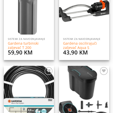
na
na
listu
listu
želja
želja
SISTEMI ZA NAVODNJAVANJE
SISTEMI ZA NAVODNJAVANJE
Gardena turbinski
Gardena oscilirajuči
zaljevač T 200
zaljevač Aqua S
59,90
KM
43,90
KM
Dodaj
Dodaj
na
na
listu
listu
želja
želja