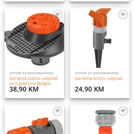
Dodaj
Dodaj
na
na
listu
listu
želja
želja
SISTEMI ZA NAVODNJAVANJE
SISTEMI ZA NAVODNJAVANJE
Gardena classic zaljevač
Gardena kružni zaljevač
za 6 površina Boogie
38,90
KM
24,90
KM
Dodaj
Dodaj
na
na
listu
listu
želja
želja