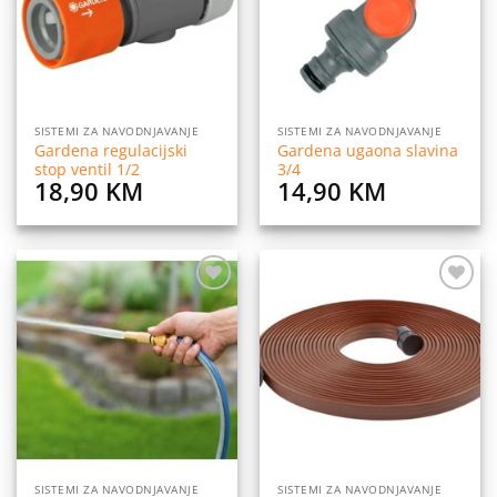
SISTEMI ZA NAVODNJAVANJE
SISTEMI ZA NAVODNJAVANJE
Gardena regulacijski
Gardena ugaona slavina
stop ventil 1/2
3/4
18,90
KM
14,90
KM
Dodaj
Dodaj
na
na
listu
listu
želja
želja
SISTEMI ZA NAVODNJAVANJE
SISTEMI ZA NAVODNJAVANJE