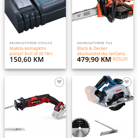
listu
listu
želja
želja
AKUMULATORSKE KOSILICE
AKUMULATORSKE PILE
Makita komapktni
Black & Decker
punja? brzi of dc18rc
akumulatorska lančana
150,60
KM
479,90
KM
pila 18V set GKC1825L20
Dodaj
Dodaj
na
na
listu
listu
želja
želja