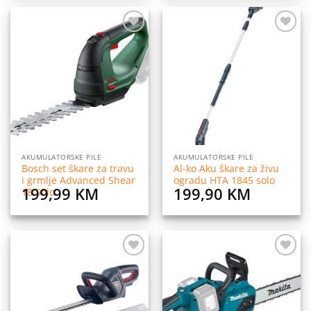
Dodaj
Dodaj
na
na
listu
listu
želja
želja
AKUMULATORSKE PILE
AKUMULATORSKE PILE
Bosch set škare za travu
Al-ko Aku škare za živu
i grmlje Advanced Shear
ogradu HTA 1845 solo
199,99
KM
199,90
KM
18 Solo
Dodaj
Dodaj
na
na
listu
listu
želja
želja