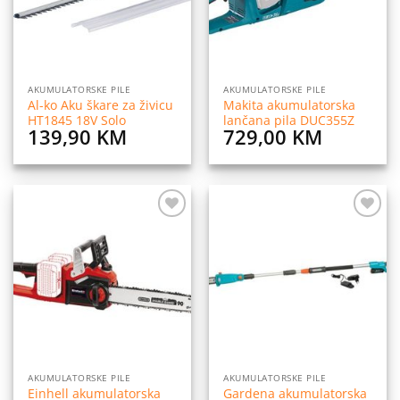
AKUMULATORSKE PILE
AKUMULATORSKE PILE
Al-ko Aku škare za živicu
Makita akumulatorska
HT1845 18V Solo
lančana pila DUC355Z
139,90
KM
729,00
KM
Dodaj
Dodaj
na
na
listu
listu
želja
želja
AKUMULATORSKE PILE
AKUMULATORSKE PILE
Einhell akumulatorska
Gardena akumulatorska