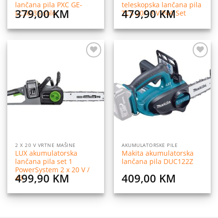
lančana pila PXC GE-
teleskopska lančana pila
379,00
KM
479,90
KM
LC36/35 solo
TCS 20/18 V P4A Set
Dodaj
Dodaj
na
na
listu
listu
želja
želja
2 X 20 V VRTNE MAŠINE
AKUMULATORSKE PILE
LUX akumulatorska
Makita akumulatorska
lančana pila set 1
lančana pila DUC122Z
PowerSystem 2 x 20 V /
499,90
KM
409,00
KM
43