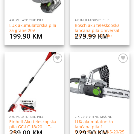
AKUMULATORSKE PILE
AKUMULATORSKE PILE
LUX akumulatorska pila
Bosch aku teleskopska
za grane 20V
lančana pila Universal
199,90
KM
279,99
KM
Chain Pole 18 Solo
Dodaj
Dodaj
na
na
listu
listu
želja
želja
AKUMULATORSKE PILE
2 X 20 V VRTNE MAŠINE
Einhell Aku teleskopska
LUX akumulatorska
pila GC-LC 18/20 Li T-
lančana pila 1
239,00
KM
229,90
KM
Solo
PowerSystem A-KS-20/25