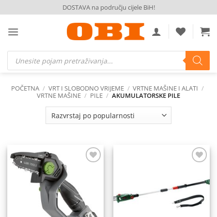
Skip
DOSTAVA na području cijele BiH!
to
content
Products
search
POČETNA
/
VRT I SLOBODNO VRIJEME
/
VRTNE MAŠINE I ALATI
/
VRTNE MAŠINE
/
PILE
/
AKUMULATORSKE PILE
Dodaj
Dodaj
na
na
listu
listu
želja
želja