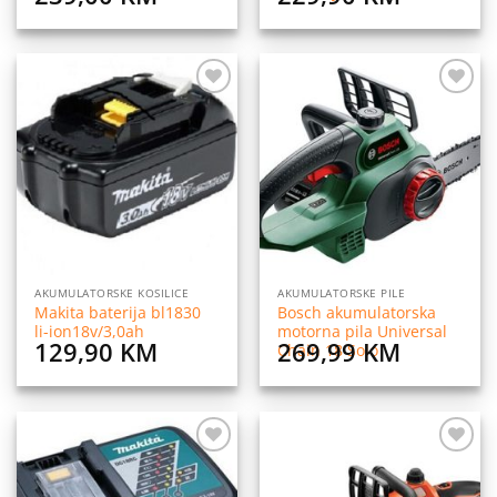
Dodaj
Dodaj
na
na
listu
listu
želja
želja
AKUMULATORSKE KOSILICE
AKUMULATORSKE PILE
Makita baterija bl1830
Bosch akumulatorska
li-ion18v/3,0ah
motorna pila Universal
129,90
KM
269,99
KM
Chain 18 Solo
Dodaj
Dodaj
na
na