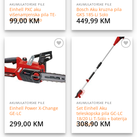
AKUMULATORSKE PILE
AKUMULATORSKE PILE
Einhell PXC aku
Bosch Aku kruzna pila
višenamjenska pila TE-
GKS 185-Li Solo
99,00
KM
449,99
KM
AP 18/13 Li-Solo
Dodaj
Dodaj
na
na
listu
listu
želja
želja
AKUMULATORSKE PILE
AKUMULATORSKE PILE
Einhell Power X-Change
Set Einhell Aku
GE-LC
teleskopska pila GC-LC
18/20 Li T-Solo + baterija
299,00
KM
308,90
KM
i punjač