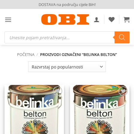
Skip
DOSTAVA na području cijele BiH!
to
content
Products
search
POČETNA
/
PROIZVODI OZNAČENI “BELINKA BELTON”
Dodaj
Dodaj
na
na
listu
listu
želja
želja