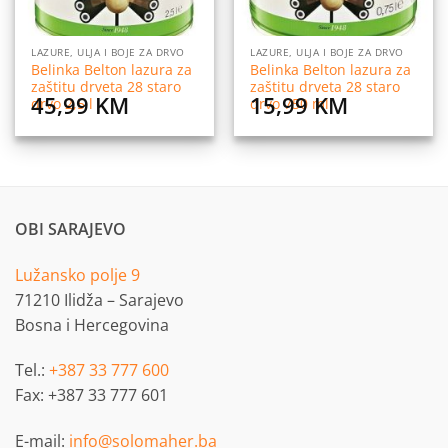
LAZURE, ULJA I BOJE ZA DRVO
LAZURE, ULJA I BOJE ZA DRVO
Belinka Belton lazura za
Belinka Belton lazura za
zaštitu drveta 28 staro
zaštitu drveta 28 staro
45,99
KM
15,99
KM
drvo 2,5 l
drvo 750 ml
OBI SARAJEVO
Lužansko polje 9
71210 Ilidža – Sarajevo
Bosna i Hercegovina
Tel.:
+387 33 777 600
Fax: +387 33 777 601
E-mail:
info@solomaher.ba