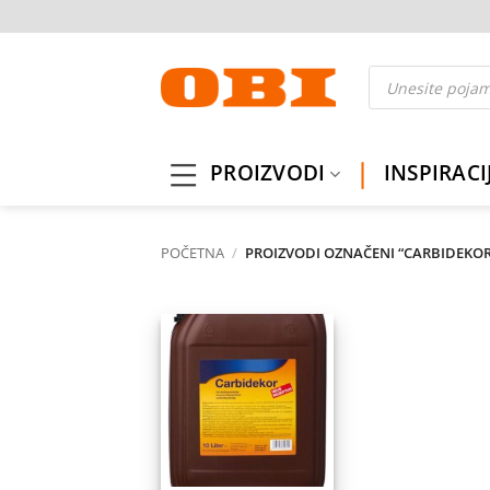
Skip
to
content
Products
search
PROIZVODI
INSPIRACI
POČETNA
/
PROIZVODI OZNAČENI “CARBIDEKOR
Dodaj
na
listu
želja