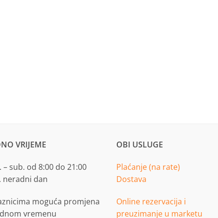
NO VRIJEME
OBI USLUGE
 – sub. od 8:00 do 21:00
Plaćanje (na rate)
. neradni dan
Dostava
aznicima moguća promjena
Online rezervacija i
adnom vremenu
preuzimanje u marketu