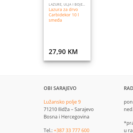
LAZURE, ULJA I BOJE ZA DRVO
Lazura za drvo
Carbidekor 10 l
smeđa
27,90
KM
OBI SARAJEVO
RAD
Lužansko polje 9
pon.
71210 Ilidža – Sarajevo
ned
Bosna i Hercegovina
*pr
Tel.:
+387 33 777 600
u r