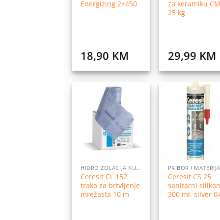
Energizing 2×450
za keramiku C
25 kg
18,90
KM
29,99
KM
Dodaj
Do
na
listu
l
želja
ž
HIDROIZOLACIJA KUPATILA
Ceresit CL 152
Ceresit CS 25
traka za brtvljenje
sanitarni siliko
mrežasta 10 m
300 ml, silver 0