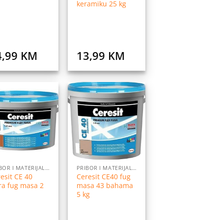
keramiku 25 kg
4,99
KM
13,99
KM
Dodaj
Dodaj
na
na
listu
listu
želja
želja
PRIBOR I MATERIJALI ZA POSTAVLJANJE PLOČICA
PRIBOR I MATERIJALI ZA POSTAVLJANJE PLOČICA
esit CE 40
Ceresit CE40 fug
ra fug masa 2
masa 43 bahama
5 kg