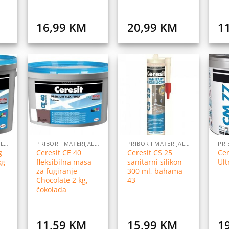
16,99
KM
20,99
KM
1
daj
Dodaj
Dodaj
na
na
na
istu
listu
listu
elja
želja
želja
PRIBOR I MATERIJALI ZA POSTAVLJANJE PLOČICA
PRIBOR I MATERIJALI ZA POSTAVLJANJE PLOČICA
PRIBOR I MATERIJALI ZA POSTAVLJANJE PLOČICA
g
Ceresit CE 40
Ceresit CS 25
Cer
kg
fleksibilna masa
sanitarni silikon
Ult
za fugiranje
300 ml, bahama
Chocolate 2 kg,
43
čokolada
11,59
KM
15,99
KM
1