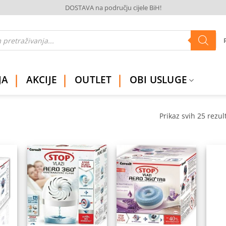
DOSTAVA na području cijele BiH!
JA
AKCIJE
OUTLET
OBI USLUGE
Prikaz svih 25 rezul
daj
Dodaj
Dodaj
na
na
na
istu
listu
listu
elja
želja
želja