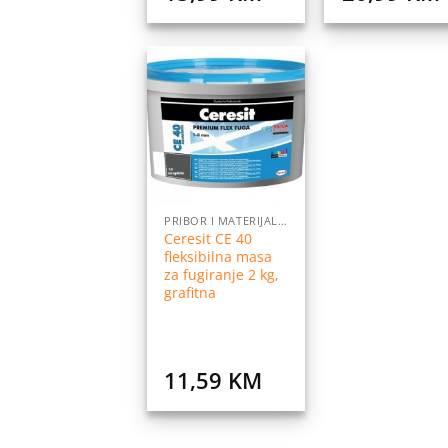
Dodaj
na
listu
želja
PRIBOR I MATERIJALI ZA POSTAVLJANJE PLOČICA
Ceresit CE 40
fleksibilna masa
za fugiranje 2 kg,
grafitna
11,59
KM