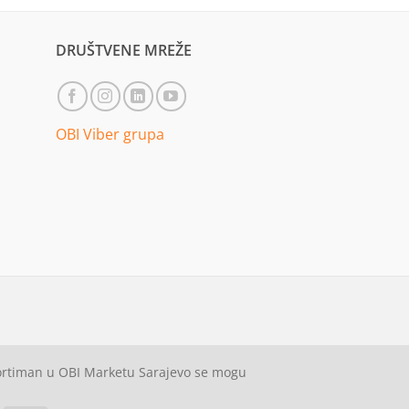
DRUŠTVENE MREŽE
OBI Viber grupa
sortiman u OBI Marketu Sarajevo se mogu