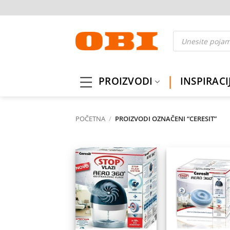
Skip
to
content
Products
search
PROIZVODI
INSPIRACI
POČETNA
/
PROIZVODI OZNAČENI “CERESIT”
Dodaj
Do
na
listu
l
želja
ž