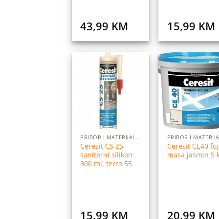
43,99
KM
15,99
KM
Dodaj
Do
na
listu
l
želja
ž
PRIBOR I MATERIJALI ZA POSTAVLJANJE PLOČICA
Ceresit CS 25
Ceresit CE40 fu
sanitarni silikon
masa jasmin 5 
300 ml, terra 55
15,99
KM
20,99
KM