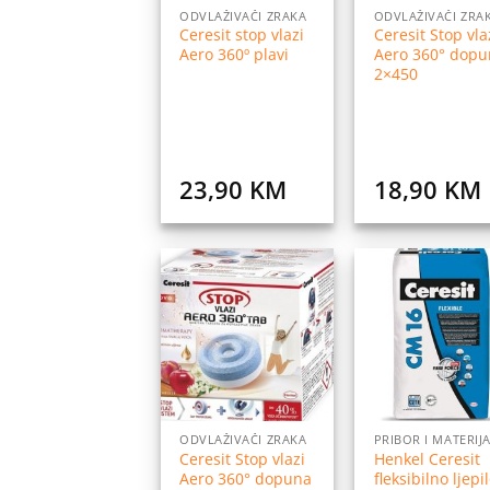
ODVLAŽIVAČI ZRAKA
ODVLAŽIVAČI ZRA
Ceresit stop vlazi
Ceresit Stop vla
Aero 360º plavi
Aero 360° dopu
2×450
23,90
KM
18,90
KM
Dodaj
Do
na
listu
l
želja
ž
ODVLAŽIVAČI ZRAKA
Ceresit Stop vlazi
Henkel Ceresit
Aero 360° dopuna
fleksibilno ljepi