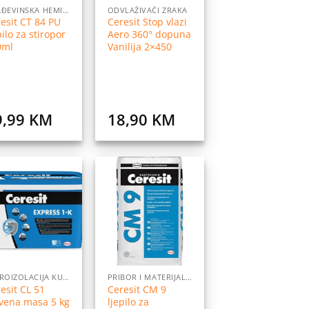
GRAĐEVINSKA HEMIJA
ODVLAŽIVAČI ZRAKA
esit CT 84 PU
Ceresit Stop vlazi
pilo za stiropor
Aero 360° dopuna
0ml
Vanilija 2×450
9,99
KM
18,90
KM
Dodaj
Dodaj
na
na
listu
listu
želja
želja
HIDROIZOLACIJA KUPATILA
PRIBOR I MATERIJALI ZA POSTAVLJANJE PLOČICA
esit CL 51
Ceresit CM 9
vena masa 5 kg
ljepilo za