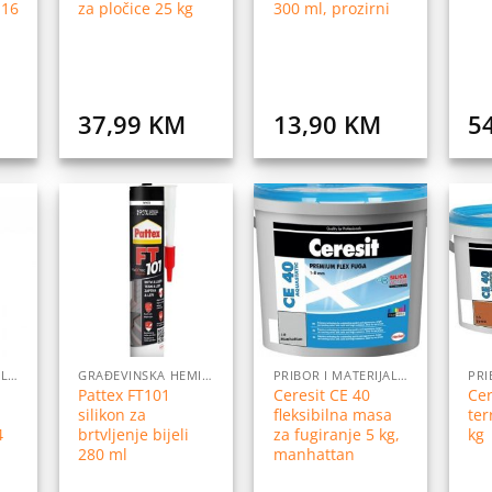
M16
za pločice 25 kg
300 ml, prozirni
37,99
KM
13,90
KM
5
daj
Dodaj
Dodaj
na
na
na
istu
listu
listu
elja
želja
želja
PRIBOR I MATERIJALI ZA POSTAVLJANJE PLOČICA
GRAĐEVINSKA HEMIJA
PRIBOR I MATERIJALI ZA POSTAVLJANJE PLOČICA
Pattex FT101
Ceresit CE 40
Cer
n
silikon za
fleksibilna masa
ter
4
brtvljenje bijeli
za fugiranje 5 kg,
kg
280 ml
manhattan