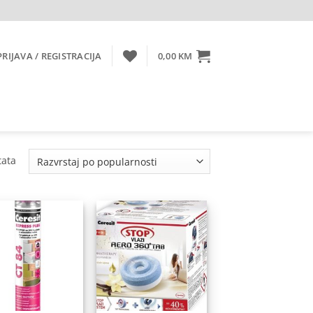
PRIJAVA / REGISTRACIJA
0,00
KM
Sorted
tata
by
popularity
Dodaj
Dodaj
na
na
listu
listu
želja
želja