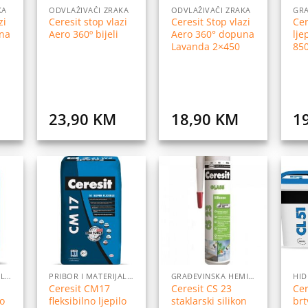
KA
ODVLAŽIVAČI ZRAKA
ODVLAŽIVAČI ZRAKA
zi
Ceresit stop vlazi
Ceresit Stop vlazi
Cer
na
Aero 360º bijeli
Aero 360° dopuna
lje
Lavanda 2×450
85
23,90
KM
18,90
KM
1
daj
Dodaj
Dodaj
na
na
na
istu
listu
listu
elja
želja
želja
PRIBOR I MATERIJALI ZA POSTAVLJANJE PLOČICA
PRIBOR I MATERIJALI ZA POSTAVLJANJE PLOČICA
GRAĐEVINSKA HEMIJA
Ceresit CM17
Ceresit CS 23
Cer
lo
fleksibilno ljepilo
staklarski silikon
brt