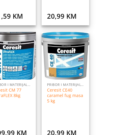
1,59
KM
20,99
KM
Dodaj
Dodaj
na
na
listu
listu
želja
želja
PRIBOR I MATERIJALI ZA POSTAVLJANJE PLOČICA
PRIBOR I MATERIJALI ZA POSTAVLJANJE PLOČICA
esit CM 77
Ceresit CE40
raFLEX 8kg
caramel fug masa
5 kg
99,99
KM
20,99
KM