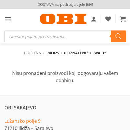
Skip
DOSTAVA na području cijele BiH!
to
content
Products
search
POČETNA
/
PROIZVODI OZNAČENI “DE WALT”
Nisu pronađeni proizvodi koji odgovaraju vašem
odabiru.
OBI SARAJEVO
Lužansko polje 9
71210 Ilidža – Sarajevo