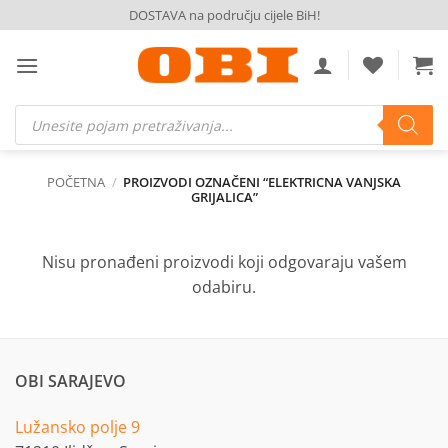
Skip
DOSTAVA na području cijele BiH!
to
content
Products
search
POČETNA
/
PROIZVODI OZNAČENI “ELEKTRICNA VANJSKA
GRIJALICA”
Nisu pronađeni proizvodi koji odgovaraju vašem
odabiru.
OBI SARAJEVO
Lužansko polje 9