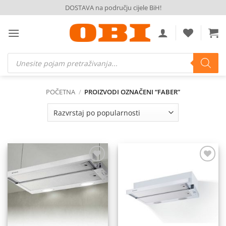
Skip
DOSTAVA na području cijele BiH!
to
content
Products
search
POČETNA
/
PROIZVODI OZNAČENI “FABER”
Dodaj
Dodaj
na
na
listu
listu
želja
želja