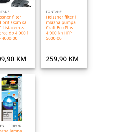
NTANE
FONTANE
ssner filter
Heissner filter i
 pritiskom sa
mlazna pumpa
 čistačem za
Craft Eco Plus
erce do 4.000 l
4.900 l/h HFP
F 4000-00
5000-00
09,90
KM
259,90
KM
Dodaj
na
listu
želja
ENI I PRIBOR
arna lampa,