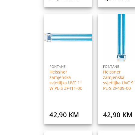
Dodaj
Do
na
listu
l
želja
ž
FONTANE
FONTANE
Heissner
Heissner
zamjenska
zamjenska
svjetiljka UVC 11
svjetiljka UVC 9
W PL-S ZF411-00
PL-S ZF409-00
42,90
KM
42,90
KM