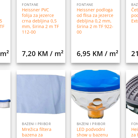
FONTANE
FONTANE
BAZ
Heissner PVC
Heissner podloga
Čet
folija za jezerce
od flisa za jezerce
po
5
crna debljina 0,5
debljina 0,2 mm,
Ext
TF
mm, širina 2 m TF
širina 2 m TF 922-
112-00
00
 m²
7,20
KM
/ m²
6,95
KM
/ m²
2
daj
Dodaj
Dodaj
na
na
na
istu
listu
listu
elja
želja
želja
BAZENI I PRIBOR
BAZENI I PRIBOR
FO
Mrežica filtera
LED podvodni
He
bazena za
show u bazenu
za 