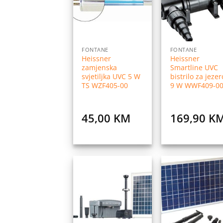
listu
l
želja
ž
FONTANE
FONTANE
Heissner
Heissner
zamjenska
Smartline UVC
svjetiljka UVC 5 W
bistrilo za jezer
TS WZF405-00
9 W WWF409-0
45,00
KM
169,90
K
Dodaj
Do
na
listu
l
želja
ž