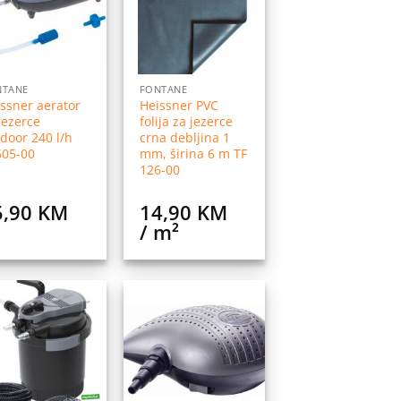
listu
listu
želja
želja
NTANE
FONTANE
ssner aerator
Heissner PVC
jezerce
folija za jezerce
door 240 l/h
crna debljina 1
605-00
mm, širina 6 m TF
126-00
5,90
KM
14,90
KM
/ m²
Dodaj
Dodaj
na
na
listu
listu
želja
želja