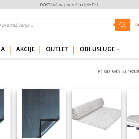
DOSTAVA na području cijele BiH!
P
JA
AKCIJE
OUTLET
OBI USLUGE
Prikaz svih 53 rezul
daj
Dodaj
Dodaj
na
na
na
istu
listu
listu
elja
želja
želja