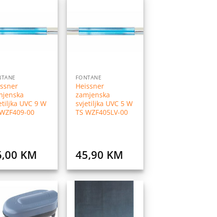
Dodaj
Dodaj
na
na
listu
listu
želja
želja
NTANE
FONTANE
issner
Heissner
mjenska
zamjenska
etiljka UVC 9 W
svjetiljka UVC 5 W
 WZF409-00
TS WZF405LV-00
6,00
KM
45,90
KM
Dodaj
Dodaj
na
na