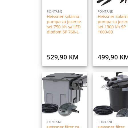
FONTANE
FONTANE
Heissner solarna
Heissner solarn
pumpa za jezerce
pumpa za jezer
set 750 l/h sa LED
set 1300 l/h SP
diodom SP 760-L
1000-00
529,90
KM
499,90
K
Dodaj
Do
na
listu
l
želja
ž
FONTANE
FONTANE
Heissner filter za
Heissner filter