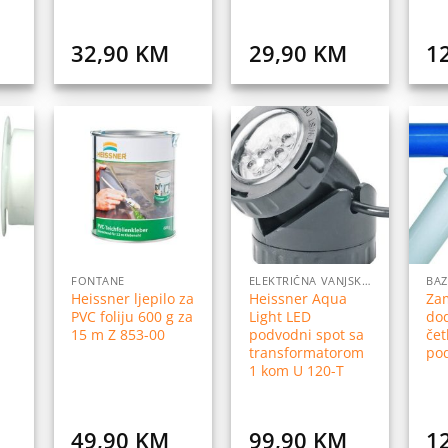
32,90
KM
29,90
KM
1
daj
Dodaj
Dodaj
na
na
na
istu
listu
listu
elja
želja
želja
FONTANE
ELEKTRIČNA VANJSKA RASVJETA
BAZ
Heissner ljepilo za
Heissner Aqua
Za
PVC foliju 600 g za
Light LED
dod
15 m Z 853-00
podvodni spot sa
čet
transformatorom
po
1 kom U 120-T
49,90
KM
99,90
KM
1