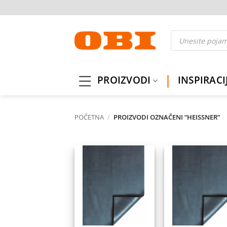
Skip
to
content
Products
search
PROIZVODI
INSPIRACI
POČETNA
/
PROIZVODI OZNAČENI “HEISSNER”
Dodaj
Do
na
listu
l
želja
ž