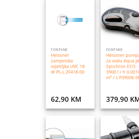
Dodaj
Do
na
listu
l
želja
ž
FONTANE
FONTANE
Heissner
Heissner pump
zamjenska
za vodu Aqua Je
svjetiljka UVC 18
Synchron ECO
W PL-L ZF418-00
3900 l / h 0,001
m³ / s P3900E-0
62,90
KM
379,90
K
Dodaj
Do
na