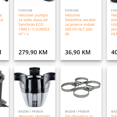
FONTANE
FONTANE
FO
a
Heissner pumpa
Heissner
Hei
ce
za vodu Aqua Jet
Smartline aerator
pod
Synchron ECO
za jezerce indoor
UVC
1900 l / h 0,00053
200 l/h HLT 200-
jez
m³ / s
00
HL
M
279,90
KM
36,90
KM
4
daj
Dodaj
Dodaj
na
na
na
istu
listu
listu
elja
želja
želja
BAZENI I PRIBOR
BAZENI I PRIBOR
BAZ
Heissner skimmer
Set obujmica za
Sol