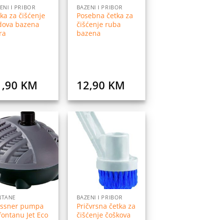
ENI I PRIBOR
BAZENI I PRIBOR
ka za čišćenje
Posebna četka za
dova bazena
čišćenje ruba
ra
bazena
1,90
KM
12,90
KM
Dodaj
Dodaj
na
na
listu
listu
želja
želja
NTANE
BAZENI I PRIBOR
issner pumpa
Pričvrsna četka za
fontanu Jet Eco
čišćenje čoškova