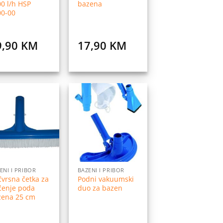
0 l/h HSP
bazena
00-00
9,90
KM
17,90
KM
Dodaj
Dodaj
na
na
listu
listu
želja
želja
ENI I PRIBOR
BAZENI I PRIBOR
čvrsna četka za
Podni vakuumski
ćenje poda
duo za bazen
zena 25 cm