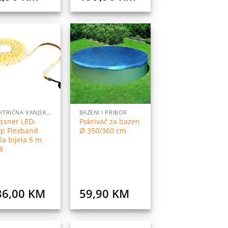
Dodaj
Dodaj
na
na
listu
listu
želja
želja
ELEKTRIČNA VANJSKA RASVJETA
BAZENI I PRIBOR
ssner LED-
Pokrivač za bazen
ip Flexband
Ø 350/360 cm
la bijela 5 m
8
36,00
KM
59,90
KM