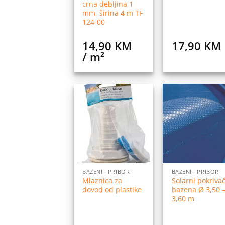
crna debljina 1
mm, širina 4 m TF
124-00
14,90
KM
17,90
KM
/ m²
Dodaj
Do
na
listu
l
želja
ž
BAZENI I PRIBOR
BAZENI I PRIBOR
Mlaznica za
Solarni pokriva
dovod od plastike
bazena Ø 3,50 
3,60 m