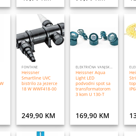
daj
Dodaj
Dodaj
na
na
na
istu
listu
listu
elja
želja
želja
FONTANE
ELEKTRIČNA VANJSKA RASVJETA
Heissner
Heissner Aqua
Hei
Smartline UVC
Light LED
Str
 W
bistrilo za jezerce
podvodni spot sa
top
18 W WWF418-00
transformatorom
IP6
3 kom U 130-T
249,90
KM
169,90
KM
1