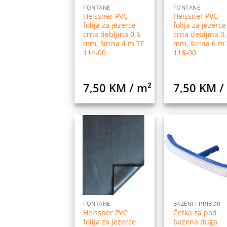
FONTANE
FONTANE
Heissner PVC
Heissner PVC
folija za jezerce
folija za jezerce
crna debljina 0,5
crna debljina 0,
mm, širina 4 m TF
mm, širina 6 m 
114-00
116-00
7,50
KM
/ m²
7,50
KM
/
Dodaj
Do
na
listu
l
želja
ž
FONTANE
BAZENI I PRIBOR
Heissner PVC
Četka za pod
folija za jezerce
bazena duga