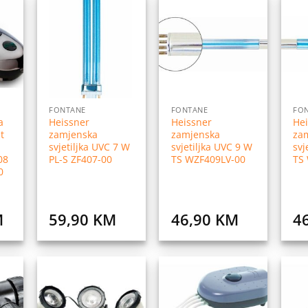
daj
Dodaj
Dodaj
na
na
na
istu
listu
listu
elja
želja
želja
FONTANE
FONTANE
FO
a
Heissner
Heissner
He
t
zamjenska
zamjenska
za
svjetiljka UVC 7 W
svjetiljka UVC 9 W
svj
08
PL-S ZF407-00
TS WZF409LV-00
TS
0
M
59,90
KM
46,90
KM
4
daj
Dodaj
Dodaj
na
na
na