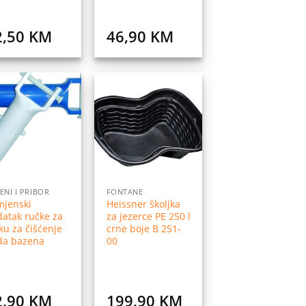
2,50
KM
46,90
KM
Dodaj
Dodaj
na
na
listu
listu
želja
želja
ENI I PRIBOR
FONTANE
mjenski
Heissner školjka
atak ručke za
za jezerce PE 250 l
ku za čišćenje
crne boje B 251-
da bazena
00
2,90
KM
199,90
KM