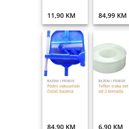
11,90
KM
84,99
KM
Dodaj
Do
na
listu
l
želja
ž
BAZENI I PRIBOR
BAZENI I PRIBOR
Podni vakuumski
Teflon traka set
čistač bazena
od 2 komada
84,90
KM
6,90
KM