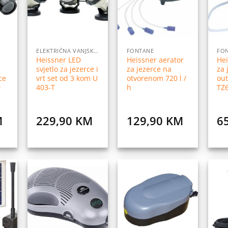
istu
listu
listu
elja
želja
želja
ELEKTRIČNA VANJSKA RASVJETA
FONTANE
FO
Heissner LED
Heissner aerator
Hei
svjetlo za jezerce i
za jezerce na
za 
ce
vrt set od 3 kom U
otvorenom 720 l /
out
0
403-T
h
TZ
M
229,90
KM
129,90
KM
6
daj
Dodaj
Dodaj
na
na
na
istu
listu
listu
elja
želja
želja