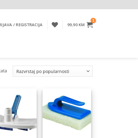
RIJAVA / REGISTRACIJA
99,90
KM
Sorted
tata
by
popularity
Dodaj
Dodaj
na
na
listu
listu
želja
želja