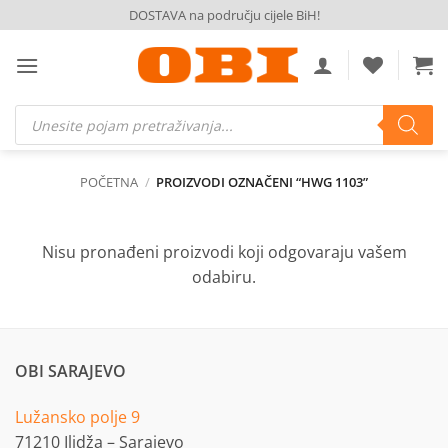
Skip
DOSTAVA na području cijele BiH!
to
content
Products
search
POČETNA
/
PROIZVODI OZNAČENI “HWG 1103”
Nisu pronađeni proizvodi koji odgovaraju vašem
odabiru.
OBI SARAJEVO
Lužansko polje 9
71210 Ilidža – Sarajevo