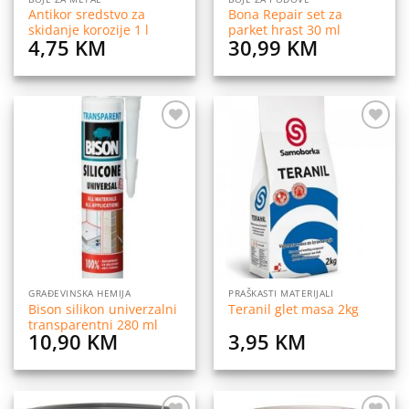
Antikor sredstvo za
Bona Repair set za
skidanje korozije 1 l
parket hrast 30 ml
4,75
KM
30,99
KM
Dodaj
Dodaj
na
na
listu
listu
želja
želja
GRAĐEVINSKA HEMIJA
PRAŠKASTI MATERIJALI
Bison silikon univerzalni
Teranil glet masa 2kg
transparentni 280 ml
10,90
KM
3,95
KM