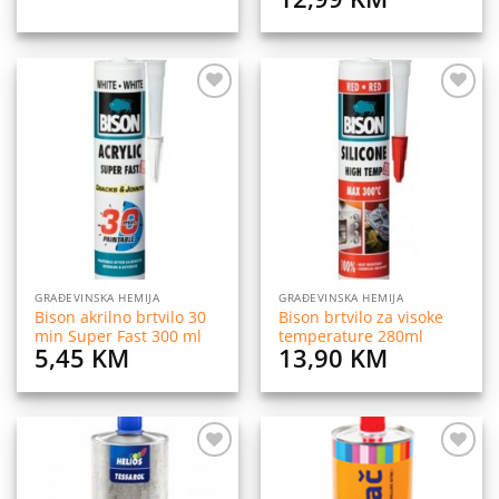
price
price
was:
is:
14,99 KM.
12,99 KM
Dodaj
Dodaj
na
na
listu
listu
želja
želja
GRAĐEVINSKA HEMIJA
GRAĐEVINSKA HEMIJA
Bison akrilno brtvilo 30
Bison brtvilo za visoke
min Super Fast 300 ml
temperature 280ml
5,45
KM
13,90
KM
Dodaj
Dodaj
na
na