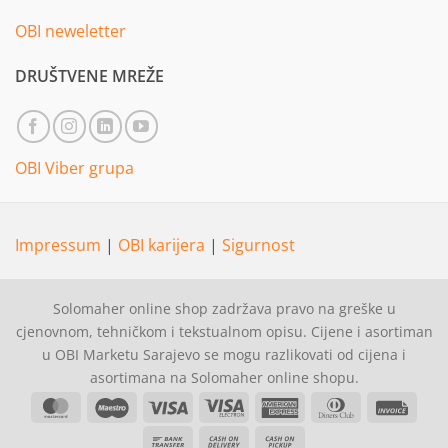
OBI neweletter
DRUŠTVENE MREŽE
OBI Viber grupa
Impressum
|
OBI karijera
|
Sigurnost
Solomaher online shop zadržava pravo na greške u
cjenovnom, tehničkom i tekstualnom opisu. Cijene i asortiman
u OBI Marketu Sarajevo se mogu razlikovati od cijena i
asortimana na Solomaher online shopu.
MasterCard
Maestro
Visa
Visa
American
Dinners
Invoi
Electron
Express
Club
Bank
Cash
Cash