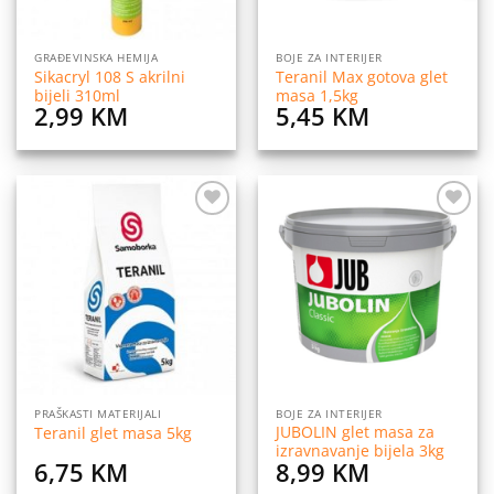
GRAĐEVINSKA HEMIJA
BOJE ZA INTERIJER
Sikacryl 108 S akrilni
Teranil Max gotova glet
bijeli 310ml
masa 1,5kg
2,99
KM
5,45
KM
Dodaj
Dodaj
na
na
listu
listu
želja
želja
PRAŠKASTI MATERIJALI
BOJE ZA INTERIJER
JUBOLIN glet masa za
Teranil glet masa 5kg
izravnavanje bijela 3kg
6,75
KM
8,99
KM