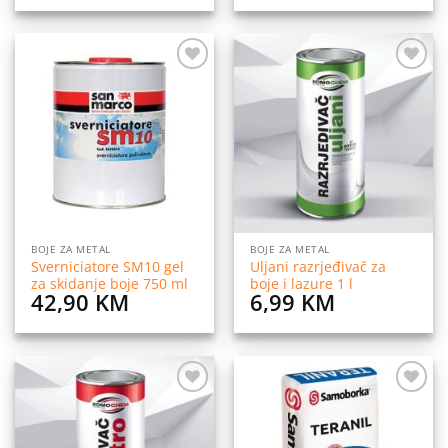
Dodaj
Dodaj
na
na
listu
listu
želja
želja
BOJE ZA METAL
BOJE ZA METAL
Sverniciatore SM10 gel
Uljani razrjeđivač za
za skidanje boje 750 ml
boje i lazure 1 l
42,90
KM
6,99
KM
Dodaj
Dodaj
na
na
listu
listu
želja
želja