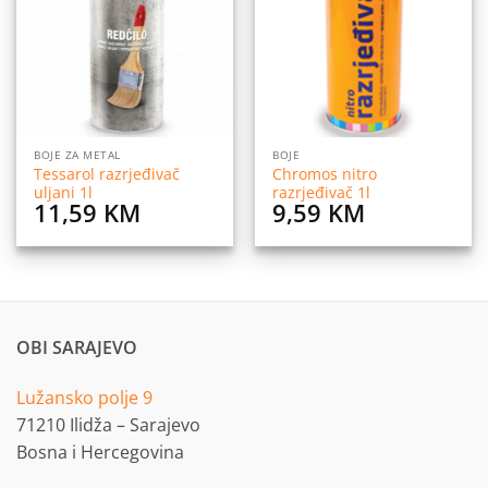
listu
listu
želja
želja
BOJE ZA METAL
BOJE
Tessarol razrjeđivač
Chromos nitro
uljani 1l
razrjeđivač 1l
11,59
KM
9,59
KM
OBI SARAJEVO
Lužansko polje 9
71210 Ilidža – Sarajevo
Bosna i Hercegovina