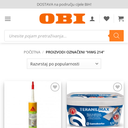
Skip
DOSTAVA na području cijele BiH!
to
content
Products
search
POČETNA
/
PROIZVODI OZNAČENI “HWG 214”
Dodaj
Dodaj
na
na
listu
listu
želja
želja