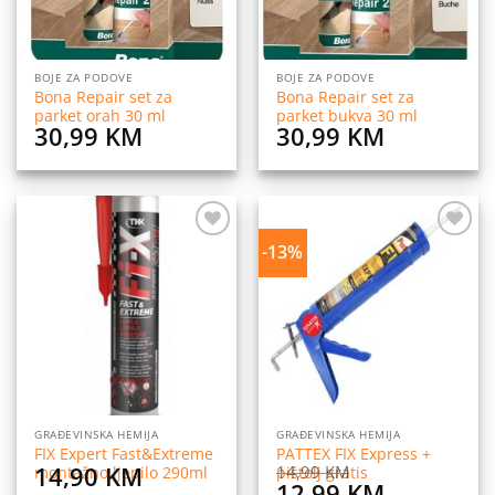
BOJE ZA PODOVE
BOJE ZA PODOVE
Bona Repair set za
Bona Repair set za
parket orah 30 ml
parket bukva 30 ml
30,99
KM
30,99
KM
-13%
Dodaj
Dodaj
na
na
listu
listu
želja
želja
GRAĐEVINSKA HEMIJA
GRAĐEVINSKA HEMIJA
FIX Expert Fast&Extreme
PATTEX FIX Express +
14,90
KM
14,99
KM
montažno ljepilo 290ml
pištolj gratis
Original
Current
12,99
KM