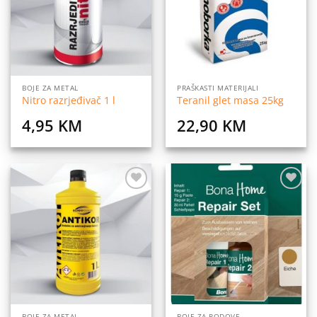
BOJE ZA METAL
PRAŠKASTI MATERIJALI
Nitro razrjeđivač 1 l
Teranil glet masa 25kg
4,95
KM
22,90
KM
Dodaj
Dodaj
na
na
listu
listu
želja
želja
BOJE ZA METAL
BOJE ZA PODOVE