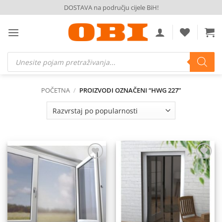
Skip
DOSTAVA na području cijele BiH!
to
content
Products
search
POČETNA
/
PROIZVODI OZNAČENI “HWG 227”
Dodaj
Dodaj
na
na
listu
listu
želja
želja