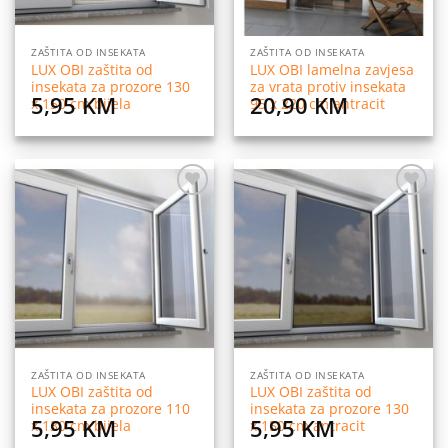
ZAŠTITA OD INSEKATA
ZAŠTITA OD INSEKATA
LUX OBI zaštita od
LUX OBI lamelna zavjesa
insekata za prozore 130
za vrata protiv insekata
5,95
KM
20,90
KM
x 150 cm bijela
95 x 220 cm antracit
Dodaj
Dodaj
na
na
listu
listu
želja
želja
ZAŠTITA OD INSEKATA
ZAŠTITA OD INSEKATA
LUX OBI zaštita od
LUX OBI zaštita od
insekata za prozore 110
insekata za prozore 130
5,95
KM
5,95
KM
x 130 cm bijela
x 150 cm antracit