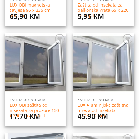
LUX OBI magnetska
Zaštita od insekata za
zavjesa 95 x 235 cm
balkonska vrata 65 x 220
65,90
KM
5,95
KM
antracit
cm bijela
Dodaj
Dodaj
na
na
listu
listu
želja
želja
ZAŠTITA OD INSEKATA
ZAŠTITA OD INSEKATA
LUX OBI zaštita od
LUX Aluminijska zaštitna
insekata za prozore 150
mreža od insekata
17,70
KM
45,90
KM
x 300 cm antracit
(120×250 cm)