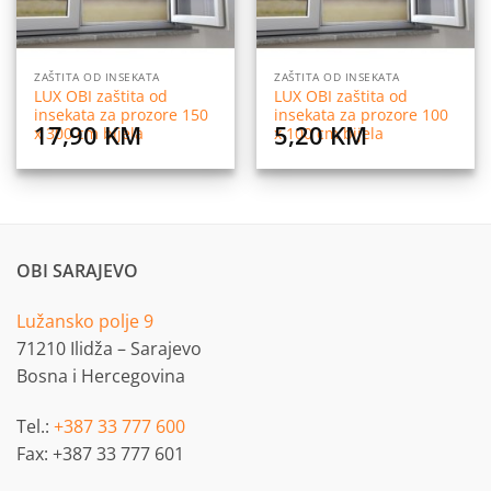
ZAŠTITA OD INSEKATA
ZAŠTITA OD INSEKATA
LUX OBI zaštita od
LUX OBI zaštita od
insekata za prozore 150
insekata za prozore 100
17,90
KM
5,20
KM
x 300 cm bijela
x 100 cm bijela
OBI SARAJEVO
Lužansko polje 9
71210 Ilidža – Sarajevo
Bosna i Hercegovina
Tel.:
+387 33 777 600
Fax: +387 33 777 601