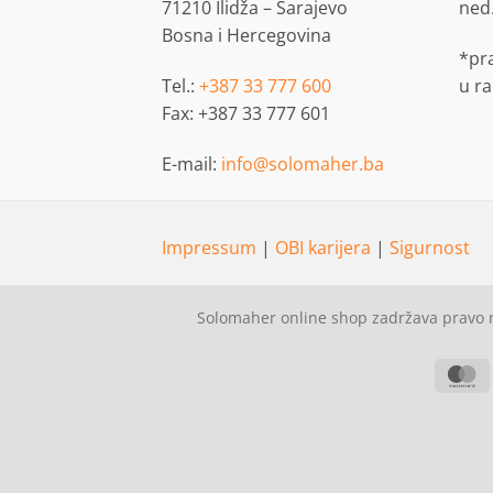
71210 Ilidža – Sarajevo
ned
Bosna i Hercegovina
*pr
Tel.:
+387 33 777 600
u r
Fax: +387 33 777 601
E-mail:
info@solomaher.ba
Impressum
|
OBI karijera
|
Sigurnost
Solomaher online shop zadržava pravo n
M