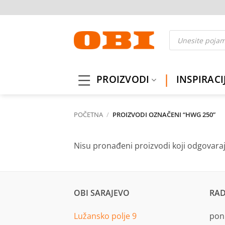
Skip
to
content
Products
search
PROIZVODI
INSPIRACI
POČETNA
/
PROIZVODI OZNAČENI “HWG 250”
Nisu pronađeni proizvodi koji odgovara
OBI SARAJEVO
RAD
Lužansko polje 9
pon.