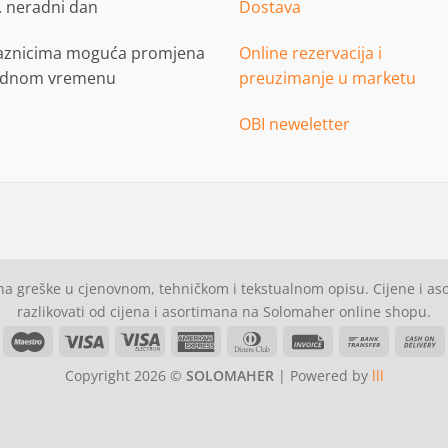
. neradni dan
Dostava
aznicima moguća promjena
Online rezervacija i
adnom vremenu
preuzimanje u marketu
OBI neweletter
a greške u cjenovnom, tehničkom i tekstualnom opisu. Cijene i a
razlikovati od cijena i asortimana na Solomaher online shopu.
asterCard
Maestro
Visa
Visa
American
Dinners
Invoice
Bank
C
Electron
Express
Club
Transfer
Copyright 2026 ©
SOLOMAHER
| Powered by
lll
D