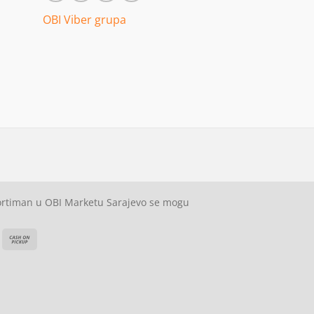
OBI Viber grupa
sortiman u OBI Marketu Sarajevo se mogu
ash
Cash
On
on
elivery
Pickup