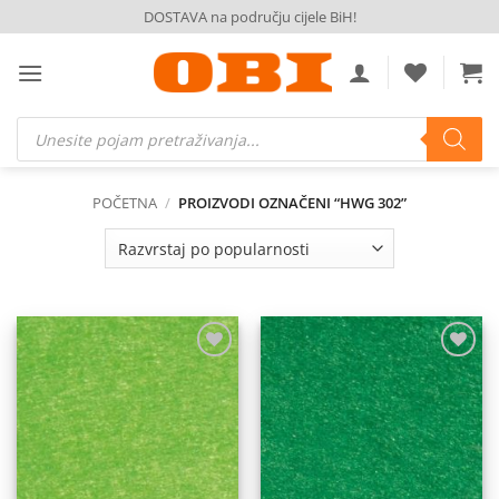
Skip
DOSTAVA na području cijele BiH!
to
content
Products
search
POČETNA
/
PROIZVODI OZNAČENI “HWG 302”
Dodaj
Dodaj
na
na
listu
listu
želja
želja