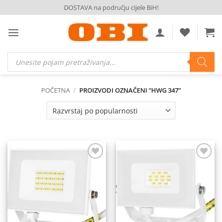
Skip
DOSTAVA na području cijele BiH!
to
content
Products
search
POČETNA
/
PROIZVODI OZNAČENI “HWG 347”
Dodaj
Dodaj
na
na
listu
listu
želja
želja