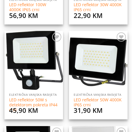
LED reflektor 100W
LED reflektor 30W 4000K
4000K IP65 crni
IP65 crni
56,90
KM
22,90
KM
Dodaj
Dodaj
na
na
listu
listu
želja
želja
ELEKTRIČNA VANJSKA RASVJETA
ELEKTRIČNA VANJSKA RASVJETA
LED reflektor 50W s
LED reflektor 50W 4000K
detektorom pokreta IP44
IP65 crni
45,90
KM
31,90
KM
crni