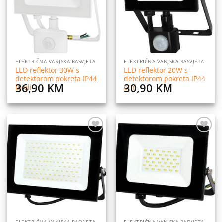
ELEKTRIČNA VANJSKA RASVJETA
ELEKTRIČNA VANJSKA RASVJETA
LED reflektor 30W s
LED reflektor 20W s
detektorom pokreta IP44
detektorom pokreta IP44
36,90
KM
30,90
KM
bijeli
crni
Dodaj
Dodaj
na
na
listu
listu
želja
želja
ELEKTRIČNA VANJSKA RASVJETA
ELEKTRIČNA VANJSKA RASVJETA