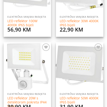
ELEKTRIČNA VANJSKA RASVJETA
ELEKTRIČNA VANJSKA RASVJETA
LED reflektor 100W
LED reflektor 30W 4000K
4000K IP65 bijeli
IP65 bijeli
56,90
KM
22,90
KM
Dodaj
Dodaj
na
na
listu
listu
želja
želja
ELEKTRIČNA VANJSKA RASVJETA
ELEKTRIČNA VANJSKA RASVJETA
LED reflektor 20W s
LED reflektor 50W 4000K
detektorom pokreta IP44
IP65 bijeli
30,90
KM
31,90
KM
bijeli