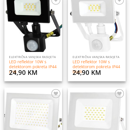
Dodaj
Dodaj
na
na
listu
listu
želja
želja
ELEKTRIČNA VANJSKA RASVJETA
ELEKTRIČNA VANJSKA RASVJETA
LED reflektor 10W s
LED reflektor 10W s
detektorom pokreta IP44
detektorom pokreta IP44
24,90
KM
24,90
KM
crni
bijeli
Dodaj
Dodaj
na
na
listu
listu
želja
želja