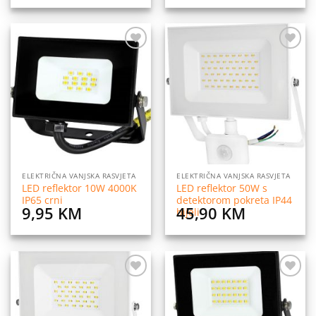
Dodaj
Dodaj
na
na
listu
listu
želja
želja
ELEKTRIČNA VANJSKA RASVJETA
ELEKTRIČNA VANJSKA RASVJETA
LED reflektor 10W 4000K
LED reflektor 50W s
IP65 crni
detektorom pokreta IP44
9,95
KM
45,90
KM
bijeli
Dodaj
Dodaj
na
na
listu
listu
želja
želja