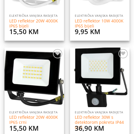
ELEKTRIČNA VANJSKA RASVJETA
ELEKTRIČNA VANJSKA RASVJETA
LED reflektor 20W 4000K
LED reflektor 10W 4000K
IP65 bijeli
IP65 bijeli
15,50
KM
9,95
KM
Dodaj
Dodaj
na
na
listu
listu
želja
želja
ELEKTRIČNA VANJSKA RASVJETA
ELEKTRIČNA VANJSKA RASVJETA
LED reflektor 20W 4000K
LED reflektor 30W s
IP65 crni
detektorom pokreta IP44
15,50
KM
36,90
KM
crni