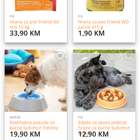
PSI
PSI
Hrana za pse Friend dd
Hrana za pse Friend WD
mix 10 kg
junior 415 g
33,90
KM
1,90
KM
Dodaj
Dodaj
na
na
listu
listu
želja
želja
MAČKE
PSI
Rashladna posuda za
Zdjela za sporo jedenje
kućne ljubimce Freshty
hrane za kućne ljubimce
19,90
KM
12,90
KM
Slowfi