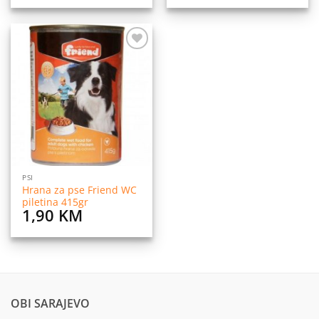
Dodaj
na
listu
želja
PSI
Hrana za pse Friend WC
piletina 415gr
1,90
KM
OBI SARAJEVO