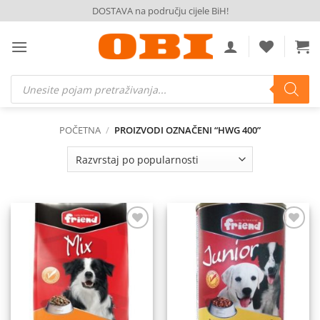
Skip
DOSTAVA na području cijele BiH!
to
content
Products
search
POČETNA
/
PROIZVODI OZNAČENI “HWG 400”
Dodaj
Dodaj
na
na
listu
listu
želja
želja