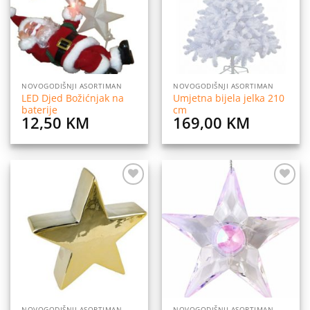
NOVOGODIŠNJI ASORTIMAN
NOVOGODIŠNJI ASORTIMAN
LED Djed Božićnjak na
Umjetna bijela jelka 210
baterije
cm
12,50
KM
169,00
KM
Dodaj
Dodaj
na
na
listu
listu
želja
želja
NOVOGODIŠNJI ASORTIMAN
NOVOGODIŠNJI ASORTIMAN