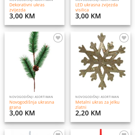
Dekorativni ukras
LED ukrasna zvijezda
zvijezda
visilica
3,00
KM
3,00
KM
Dodaj
Dodaj
na
na
listu
listu
želja
želja
NOVOGODIŠNJI ASORTIMAN
NOVOGODIŠNJI ASORTIMAN
Novogodišnja ukrasna
Metalni ukras za jelku
grana
zlatni
3,00
KM
2,20
KM