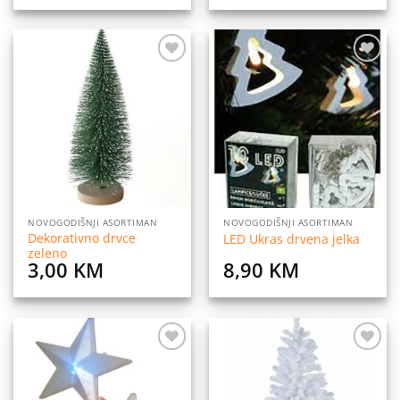
Dodaj
Dodaj
na
na
listu
listu
želja
želja
NOVOGODIŠNJI ASORTIMAN
NOVOGODIŠNJI ASORTIMAN
Dekorativno drvce
LED Ukras drvena jelka
zeleno
3,00
KM
8,90
KM
Dodaj
Dodaj
na
na
listu
listu
želja
želja