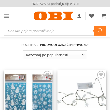
Skip
DOSTAVA na području cijele BiH!
to
content
Products
search
POČETNA
/
PROIZVODI OZNAČENI “HWG 42”
Dodaj
Dodaj
na
na
listu
listu
želja
želja