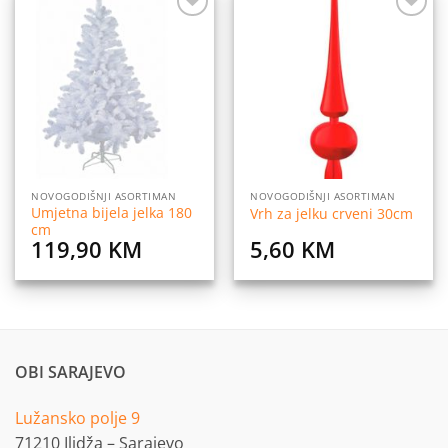
Dodaj
Dodaj
na
na
listu
listu
želja
želja
NOVOGODIŠNJI ASORTIMAN
NOVOGODIŠNJI ASORTIMAN
Umjetna bijela jelka 180
Vrh za jelku crveni 30cm
cm
119,90
KM
5,60
KM
OBI SARAJEVO
Lužansko polje 9
71210 Ilidža – Sarajevo