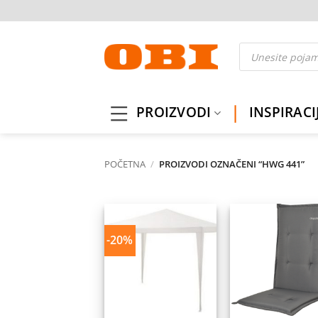
Skip
to
content
Products
search
PROIZVODI
INSPIRACI
POČETNA
/
PROIZVODI OZNAČENI “HWG 441”
-20%
Dodaj
Do
na
listu
l
želja
ž