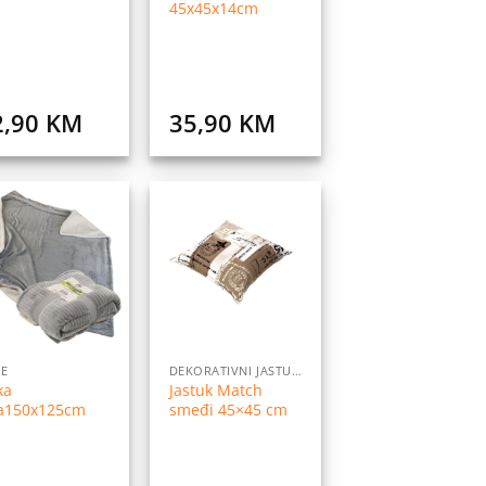
45x45x14cm
2,90
KM
35,90
KM
Dodaj
Dodaj
na
na
listu
listu
želja
želja
E
DEKORATIVNI JASTUCI
ka
Jastuk Match
va150x125cm
smeđi 45×45 cm