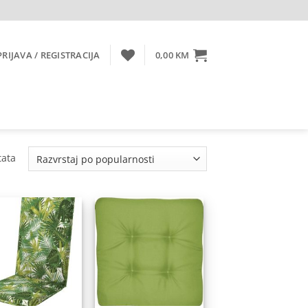
PRIJAVA / REGISTRACIJA
0,00
KM
Sorted
tata
by
popularity
Dodaj
Dodaj
na
na
listu
listu
želja
želja