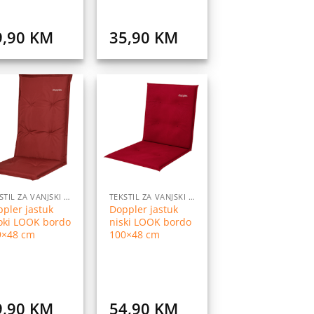
9,90
KM
35,90
KM
Dodaj
Dodaj
na
na
listu
listu
želja
želja
TEKSTIL ZA VANJSKI NAMJEŠTAJ
TEKSTIL ZA VANJSKI NAMJEŠTAJ
pler jastuk
Doppler jastuk
oki LOOK bordo
niski LOOK bordo
9×48 cm
100×48 cm
9,90
KM
54,90
KM