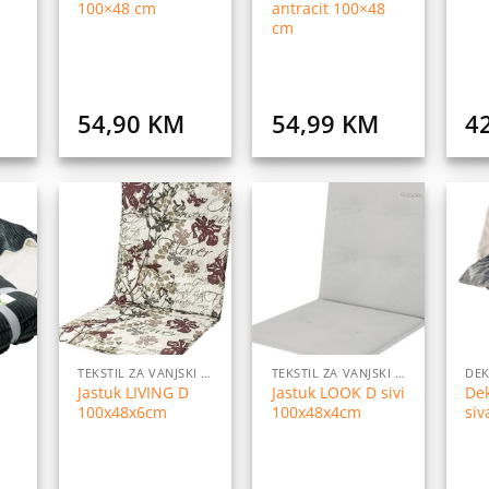
100×48 cm
antracit 100×48
cm
54,90
KM
54,99
KM
4
daj
Dodaj
Dodaj
na
na
na
istu
listu
listu
elja
želja
želja
TEKSTIL ZA VANJSKI NAMJEŠTAJ
TEKSTIL ZA VANJSKI NAMJEŠTAJ
DEK
Jastuk LIVING D
Jastuk LOOK D sivi
De
100x48x6cm
100x48x4cm
si