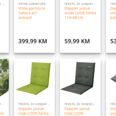
TEKSTIL ZA VANJSKI NAMJEŠTAJ
VRTNE GARNITURE
TEKSTIL ZA VANJSKI NAMJEŠTAJ
Vrtna garnitura
Doppler jastuk
Dop
Sahara 4/1
visoki LOOK herba
vis
antracit
119×48 cm
pa
399,99
KM
59,99
KM
5
daj
Dodaj
Dodaj
na
na
na
istu
listu
listu
elja
želja
želja
TEKSTIL ZA VANJSKI NAMJEŠTAJ
TEKSTIL ZA VANJSKI NAMJEŠTAJ
TEKSTIL ZA VANJSKI NAMJEŠTAJ
Doppler jastuk
Doppler jastuk
Sto
lma
niski LOOK herba
niski LOOK
si