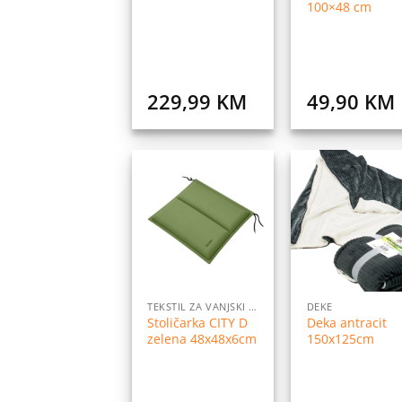
100×48 cm
229,99
KM
49,90
KM
Dodaj
Do
na
listu
l
želja
ž
TEKSTIL ZA VANJSKI NAMJEŠTAJ
DEKE
Stoličarka CITY D
Deka antracit
zelena 48x48x6cm
150x125cm