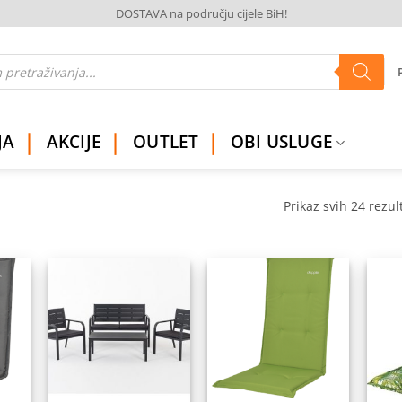
DOSTAVA na području cijele BiH!
JA
AKCIJE
OUTLET
OBI USLUGE
Prikaz svih 24 rezul
daj
Dodaj
Dodaj
na
na
na
istu
listu
listu
elja
želja
želja