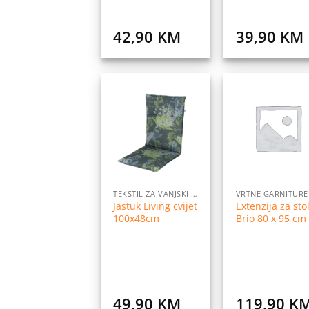
42,90
KM
39,90
KM
Dodaj
Do
na
listu
l
želja
ž
TEKSTIL ZA VANJSKI NAMJEŠTAJ
VRTNE GARNITURE
Jastuk Living cvijet
Extenzija za sto
100x48cm
Brio 80 x 95 cm
49,90
KM
119,90
K