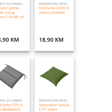
TEKSTIL ZA VANJSKI NAMJEŠTAJ
DEKORATIVNI JASTUCI
pler jastuk
Stoličarka LOOK D
oki Living
zelena 45x45x4
lma 119×48 cm
3,90
KM
18,90
KM
Dodaj
Dodaj
na
na
listu
listu
želja
želja
TEKSTIL ZA VANJSKI NAMJEŠTAJ
DEKORATIVNI JASTUCI
ličarka CITY D
Dekorativni jastuk
va 48x48x6cm
CITY zeleni