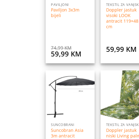
PAVILJONI
Paviljon 3x3m
Doppler jastuk
bijeli
visoki LOOK
antracit 119×48
cm
59,99
KM
74,99
KM
Original
Current
59,99
KM
price
price
was:
is:
74,99 KM.
59,99 KM.
Dodaj
Do
na
listu
l
želja
ž
SUNCOBRANI
Suncobran Asia
Doppler jastuk
3m antracit
niski Living pa