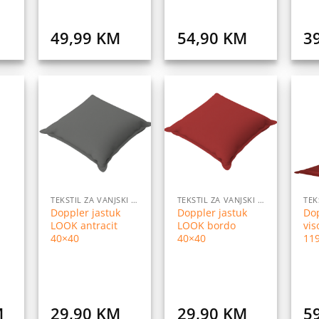
49,99
KM
54,90
KM
3
daj
Dodaj
Dodaj
na
na
na
istu
listu
listu
elja
želja
želja
TEKSTIL ZA VANJSKI NAMJEŠTAJ
TEKSTIL ZA VANJSKI NAMJEŠTAJ
l
Doppler jastuk
Doppler jastuk
Dop
LOOK antracit
LOOK bordo
vis
40×40
40×40
11
M
29,90
KM
29,90
KM
5