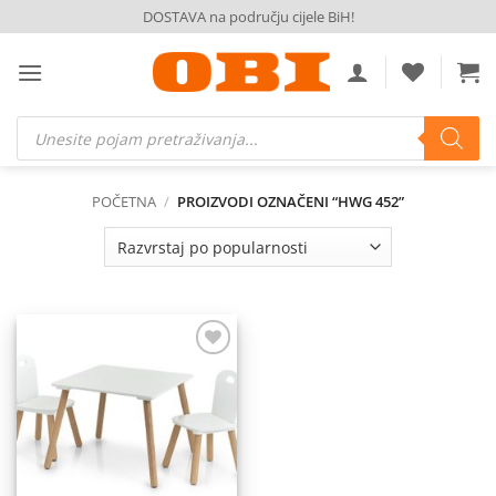
Skip
DOSTAVA na području cijele BiH!
to
content
Products
search
POČETNA
/
PROIZVODI OZNAČENI “HWG 452”
Dodaj
na
listu
želja