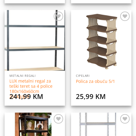
Dodaj
Dodaj
na
na
listu
listu
želja
želja
METALNI REGALI
CIPELARI
LUX metalni regal za
Polica za obuću 5/1
teški teret sa 4 police
180x160x60cm
241,99
KM
25,99
KM
250kg/pol
Dodaj
Dodaj
na
na