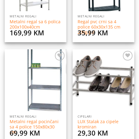
METALNI REGALI
METALNI REGALI
Metalni regal sa 6 polica
Regal pvc crni sa 4
200x100x40cm
police 60x30x135 cm
169,99
KM
35,99
KM
20kg/pol
Dodaj
Dodaj
na
na
listu
listu
želja
želja
METALNI REGALI
CIPELARI
Metalni regal pocinčani
LUX Stalak za cipele
sa 4 police 150x80x30
kromiran
69,99
KM
29,30
KM
cm