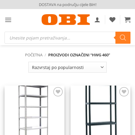
Skip
DOSTAVA na području cijele BiH!
to
content
Products
search
POČETNA
/
PROIZVODI OZNAČENI “HWG 460”
Dodaj
Dodaj
na
na
listu
listu
želja
želja