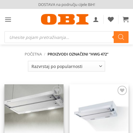
Skip
DOSTAVA na području cijele BiH!
to
content
Products
search
POČETNA
/
PROIZVODI OZNAČENI “HWG 472”
Dodaj
Dodaj
na
na
listu
listu
želja
želja