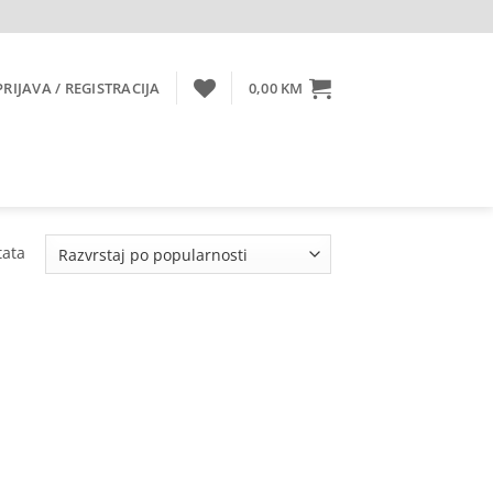
PRIJAVA / REGISTRACIJA
0,00
KM
Sorted
tata
by
popularity