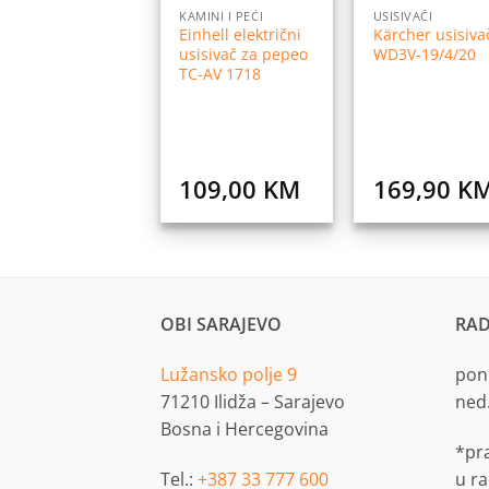
KAMINI I PEĆI
USISIVAČI
Einhell električni
Kärcher usisiva
usisivač za pepeo
WD3V-19/4/20
TC-AV 1718
109,00
KM
169,90
K
OBI SARAJEVO
RAD
Lužansko polje 9
pon.
71210 Ilidža – Sarajevo
ned
Bosna i Hercegovina
*pr
Tel.:
+387 33 777 600
u r