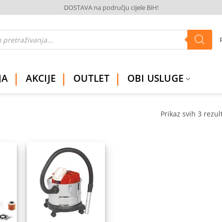
DOSTAVA na području cijele BiH!
JA
AKCIJE
OUTLET
OBI USLUGE
Prikaz svih 3 rezul
daj
Dodaj
na
na
istu
listu
elja
želja