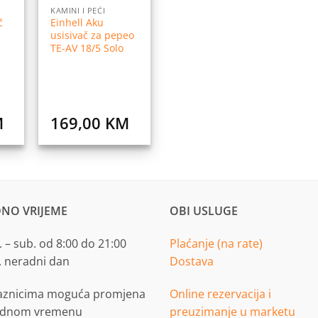
KAMINI I PEĆI
č
Einhell Aku
usisivač za pepeo
TE-AV 18/5 Solo
M
169,00
KM
NO VRIJEME
OBI USLUGE
 – sub. od 8:00 do 21:00
Plaćanje (na rate)
. neradni dan
Dostava
aznicima moguća promjena
Online rezervacija i
adnom vremenu
preuzimanje u marketu