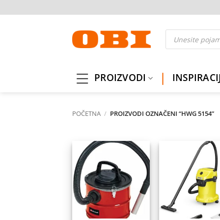
Skip
to
content
Products
search
PROIZVODI
INSPIRACI
POČETNA
/
PROIZVODI OZNAČENI “HWG 5154”
Dodaj
Do
na
listu
l
želja
ž