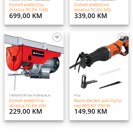
Einhell električna
Einhell električna
dizalica TC-EH 1000
dizalica TC-EH 500
699,00
KM
339,00
KM
Dodaj
Dodaj
na
na
listu
listu
želja
želja
TRANSPORTNA POMAGALA
PILE
Einhell električna
Black+Decker pila lisičiji
dizalica TC-EH 250
rep BES301 750 W
229,00
KM
149,90
KM