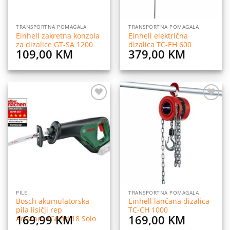
TRANSPORTNA POMAGALA
TRANSPORTNA POMAGALA
Einhell zakretna konzola
Einhell električna
za dizalice GT-SA 1200
dizalica TC-EH 600
109,00
KM
379,00
KM
Dodaj
Dodaj
na
na
listu
listu
želja
želja
PILE
TRANSPORTNA POMAGALA
Bosch akumulatorska
Einhell lančana dizalica
pila lisičji rep
TC-CH 1000
169,99
KM
169,00
KM
AdvancedGrind 18 Solo