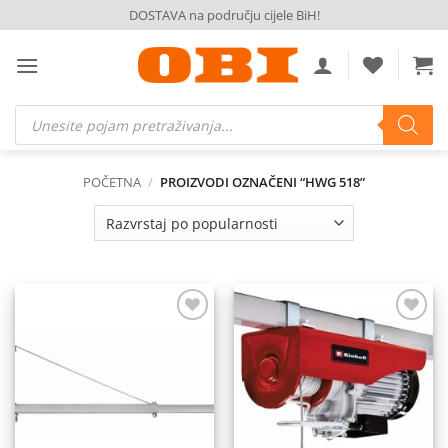
Skip
DOSTAVA na području cijele BiH!
to
content
Products
search
POČETNA
/
PROIZVODI OZNAČENI “HWG 518”
Dodaj
Dodaj
na
na
listu
listu
želja
želja