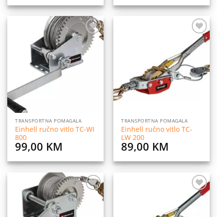
Dodaj
Dodaj
na
na
listu
listu
želja
želja
TRANSPORTNA POMAGALA
TRANSPORTNA POMAGALA
Einhell ručno vitlo TC-WI
Einhell ručno vitlo TC-
800
LW 200
99,00
KM
89,00
KM
Dodaj
Dodaj
na
na
listu
listu
želja
želja