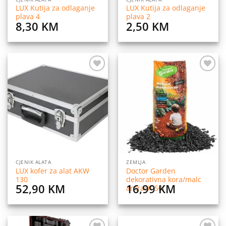
LUX Kutija za odlaganje
LUX Kutija za odlaganje
plava 4
plava 2
8,30
KM
2,50
KM
Dodaj
Dodaj
na
na
listu
listu
želja
želja
CJENIK ALATA
ZEMLJA
LUX kofer za alat AKW
Doctor Garden
130
dekorativna kora/malc
52,90
KM
16,99
KM
antracit 50l