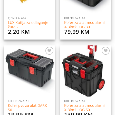
CJENIK ALATA
KOFERI ZA ALAT
LUX Kutija za odlaganje
Kofer za alat modularni
žuta 2
X-Block LOG 30
2,20
KM
79,99
KM
Dodaj
Dodaj
na
na
listu
listu
želja
želja
KOFERI ZA ALAT
KOFERI ZA ALAT
Kofer pvc za alat DARK
Kofer za alat modularni
50
X-Block LOG 50
19,99
KM
139,99
KM