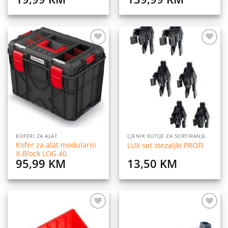
Dodaj
Dodaj
na
na
listu
listu
želja
želja
KOFERI ZA ALAT
CJENIK KUTIJE ZA SORTIRANJE
Kofer za alat modularni
LUX set stezaljki PROFI
X-Block LOG 40
95,99
KM
13,50
KM
Dodaj
Dodaj
na
na