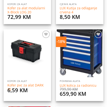
KOFERI ZA ALAT
CJENIK ALATA
Kofer za alat modularni
LUX Kutija za odlaganje
X-Block LOG 20
crvena 4
72,99
KM
8,50
KM
-18%
Dodaj
Dodaj
na
na
listu
listu
želja
želja
KOFERI ZA ALAT
POHRANA ALATA
Kofer pvc za alat DARK
LUX kolica za radionicu
6,59
KM
799,90
KM
30
Original
Current
659,90
KM
price
price
was:
is: