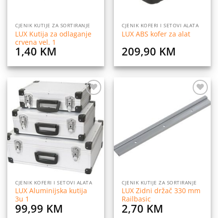
CJENIK KUTIJE ZA SORTIRANJE
CJENIK KOFERI I SETOVI ALATA
LUX Kutija za odlaganje
LUX ABS kofer za alat
crvena vel. 1
1,40
KM
209,90
KM
Dodaj
Dodaj
na
na
listu
listu
želja
želja
CJENIK KOFERI I SETOVI ALATA
CJENIK KUTIJE ZA SORTIRANJE
LUX Aluminijska kutija
LUX Zidni držač 330 mm
3u 1
Railbasic
99,99
KM
2,70
KM