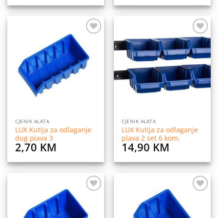
Dodaj
Dodaj
na
na
listu
listu
želja
želja
CJENIK ALATA
CJENIK ALATA
LUX Kutija za odlaganje
LUX Kutija za odlaganje
dug plava 3
plava 2 set 6 kom.
2,70
KM
14,90
KM
Dodaj
Dodaj
na
na
listu
listu
želja
želja