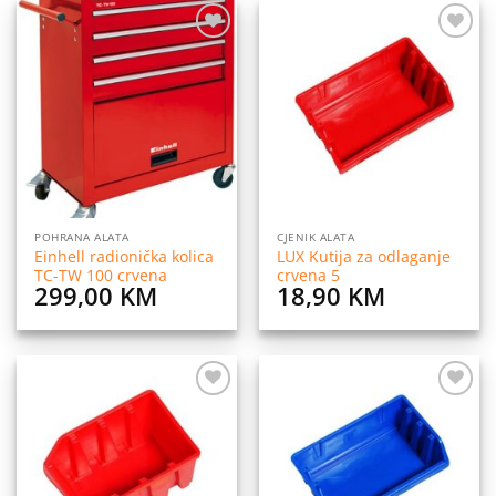
799,90 KM.
659,90 
Dodaj
Dodaj
na
na
listu
listu
želja
želja
POHRANA ALATA
CJENIK ALATA
Einhell radionička kolica
LUX Kutija za odlaganje
TC-TW 100 crvena
crvena 5
299,00
KM
18,90
KM
Dodaj
Dodaj
na
na
listu
listu
želja
želja