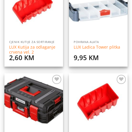
listu
listu
želja
želja
CJENIK KUTIJE ZA SORTIRANJE
POHRANA ALATA
LUX Kutija za odlaganje
LUX Ladica Tower plitka
crvena vel. 2
2,60
KM
9,95
KM
Dodaj
Dodaj
na
na
listu
listu
želja
želja