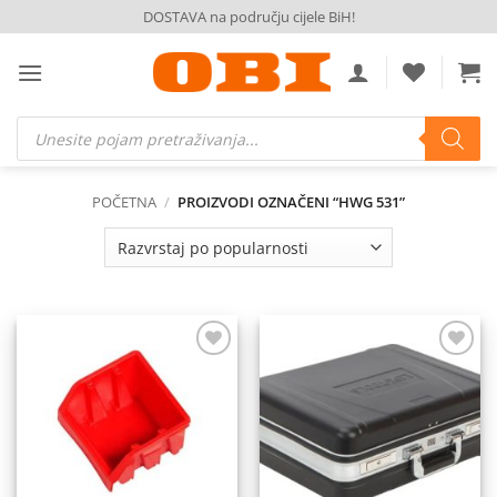
Skip
DOSTAVA na području cijele BiH!
to
content
Products
search
POČETNA
/
PROIZVODI OZNAČENI “HWG 531”
Dodaj
Dodaj
na
na
listu
listu
želja
želja