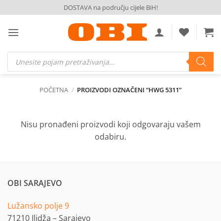
Skip
DOSTAVA na području cijele BiH!
to
content
Products
search
POČETNA
/
PROIZVODI OZNAČENI “HWG 5311”
Nisu pronađeni proizvodi koji odgovaraju vašem
odabiru.
OBI SARAJEVO
Lužansko polje 9
71210 Ilidža – Sarajevo