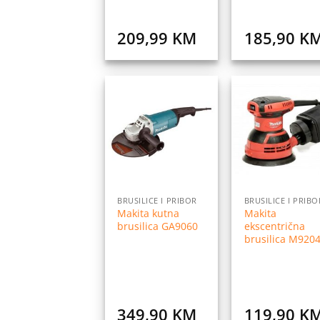
209,99
KM
185,90
K
Dodaj
Do
na
listu
l
želja
ž
BRUSILICE I PRIBOR
BRUSILICE I PRIBO
Makita kutna
Makita
brusilica GA9060
ekscentrična
brusilica M920
349,90
KM
119,90
K