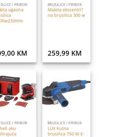
SILICE I PRIBOR
BRUSILICE I PRIBOR
kita ugaona
Makita ekscentri?
silica
na brusilica 300 w
200w230mm
09,00
KM
259,99
KM
Dodaj
Dodaj
na
na
listu
listu
želja
želja
SILICE I PRIBOR
BRUSILICE I PRIBOR
hell aku
LUX Kutna
ilirajuća
brusilica 750 W E-