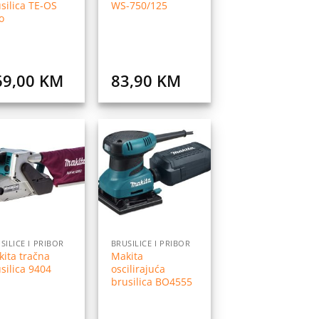
silica TE-OS
WS-750/125
o
69,00
KM
83,90
KM
Dodaj
Dodaj
na
na
listu
listu
želja
želja
SILICE I PRIBOR
BRUSILICE I PRIBOR
ita tračna
Makita
silica 9404
oscilirajuća
brusilica BO4555