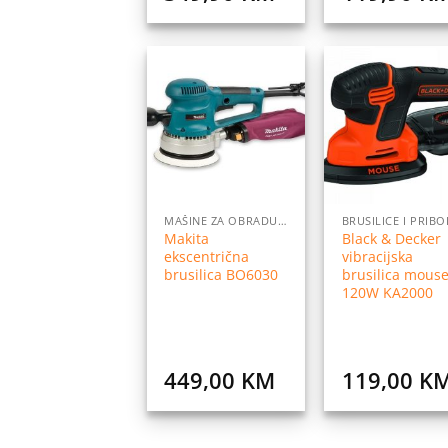
Dodaj
Do
na
listu
l
želja
ž
MAŠINE ZA OBRADU DRVETA
BRUSILICE I PRIBO
Makita
Black & Decker
ekscentrična
vibracijska
brusilica BO6030
brusilica mous
120W KA2000
449,00
KM
119,00
K