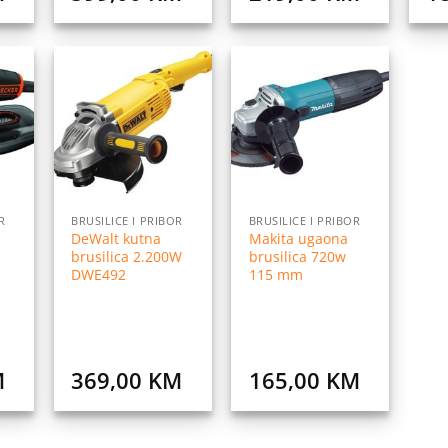
daj
Dodaj
Dodaj
na
na
na
istu
listu
listu
elja
želja
želja
R
BRUSILICE I PRIBOR
BRUSILICE I PRIBOR
DeWalt kutna
Makita ugaona
brusilica 2.200W
brusilica 720w
e
DWE492
115 mm
M
369,00
KM
165,00
KM