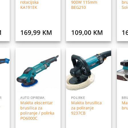
rotacijska
900W 115mm
bru
KA191EK
BEG210
Sol
M
169,99
KM
109,00
KM
1
daj
Dodaj
Dodaj
na
na
na
istu
listu
listu
elja
želja
želja
R
AUTO OPREMA
POLIRKE
BRU
Makita ekscentar
Makita brusilica
Mak
W
brusilica za
za poliranje
bru
poliranje / polirka
9237CB
PO6000C