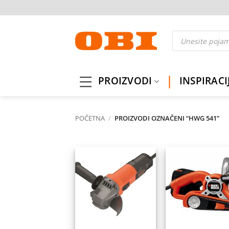
Skip
to
content
Products
search
PROIZVODI
INSPIRACI
POČETNA
/
PROIZVODI OZNAČENI “HWG 541”
Dodaj
Do
na
listu
l
želja
ž