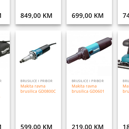
M
849,00
KM
699,00
KM
7
daj
Dodaj
Dodaj
na
na
na
istu
listu
listu
elja
želja
želja
R
BRUSILICE I PRIBOR
BRUSILICE I PRIBOR
BRU
Makita ravna
Makita ravna
Mak
brusilica GD0800C
brusilica GD0601
bru
4
M
599,00
KM
219,00
KM
1