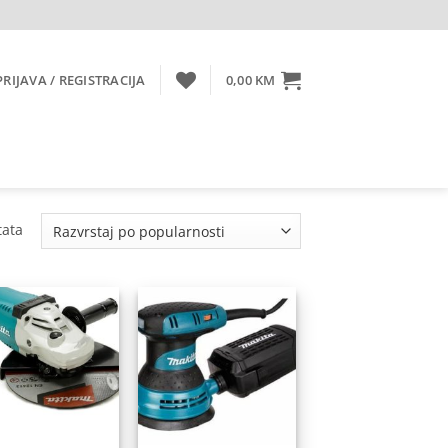
PRIJAVA / REGISTRACIJA
0,00
KM
Sorted
tata
by
popularity
Dodaj
Dodaj
na
na
listu
listu
želja
želja