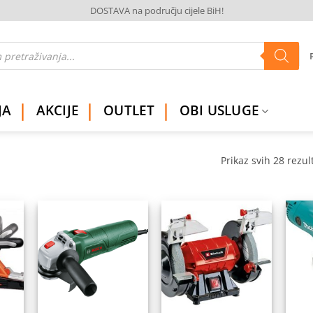
DOSTAVA na području cijele BiH!
JA
AKCIJE
OUTLET
OBI USLUGE
Prikaz svih 28 rezul
daj
Dodaj
Dodaj
na
na
na
istu
listu
listu
elja
želja
želja