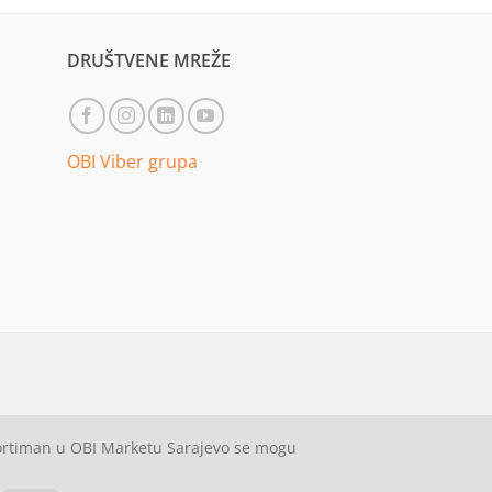
DRUŠTVENE MREŽE
OBI Viber grupa
sortiman u OBI Marketu Sarajevo se mogu