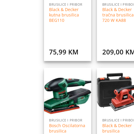
BRUSILICE I PRIBOR
BRUSILICE I PRIBO
Black & Decker
Black & Decker
kutna brusilica
tračna brusilica
BEG110
720 W KA88
75,99
KM
209,00
K
Dodaj
Do
na
listu
l
želja
ž
BRUSILICE I PRIBOR
BRUSILICE I PRIBO
Bosch Oscilatorna
Black & Decker
brusilica
brusilica