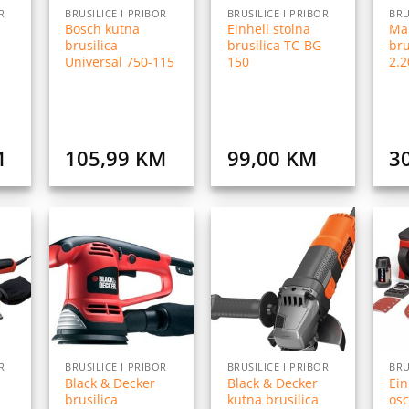
R
BRUSILICE I PRIBOR
BRUSILICE I PRIBOR
BRU
Bosch kutna
Einhell stolna
Ma
brusilica
brusilica TC-BG
bru
Universal 750-115
150
2.
M
105,99
KM
99,00
KM
3
daj
Dodaj
Dodaj
na
na
na
istu
listu
listu
elja
želja
želja
R
BRUSILICE I PRIBOR
BRUSILICE I PRIBOR
BRU
Black & Decker
Black & Decker
Ein
brusilica
kutna brusilica
osc