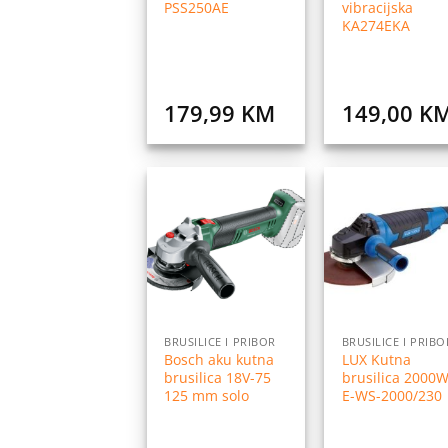
PSS250AE
vibracijska
KA274EKA
179,99
KM
149,00
K
Dodaj
Do
na
listu
l
želja
ž
BRUSILICE I PRIBOR
BRUSILICE I PRIBO
Bosch aku kutna
LUX Kutna
brusilica 18V-75
brusilica 2000
125 mm solo
E-WS-2000/230