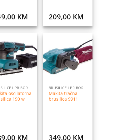
49,00
KM
209,00
KM
Dodaj
Dodaj
na
na
listu
listu
želja
želja
SILICE I PRIBOR
BRUSILICE I PRIBOR
ita oscilatorna
Makita tračna
silica 190 w
brusilica 9911
89,00
KM
349,00
KM