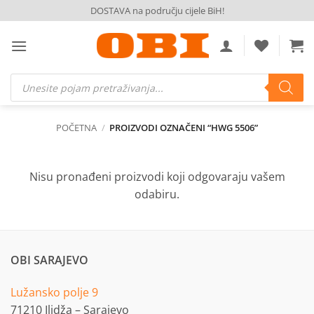
Skip
DOSTAVA na području cijele BiH!
to
content
Products
search
POČETNA
/
PROIZVODI OZNAČENI “HWG 5506”
Nisu pronađeni proizvodi koji odgovaraju vašem
odabiru.
OBI SARAJEVO
Lužansko polje 9
71210 Ilidža – Sarajevo