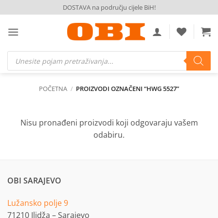
Skip
DOSTAVA na području cijele BiH!
to
content
Products
search
POČETNA
/
PROIZVODI OZNAČENI “HWG 5527”
Nisu pronađeni proizvodi koji odgovaraju vašem
odabiru.
OBI SARAJEVO
Lužansko polje 9
71210 Ilidža – Sarajevo