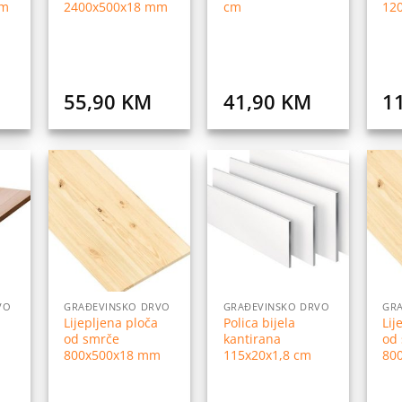
mm
2400x500x18 mm
cm
12
55,90
KM
41,90
KM
1
daj
Dodaj
Dodaj
na
na
na
istu
listu
listu
elja
želja
želja
VO
GRAĐEVINSKO DRVO
GRAĐEVINSKO DRVO
GR
Lijepljena ploča
Polica bijela
Lij
od smrče
kantirana
od
800x500x18 mm
115x20x1,8 cm
80