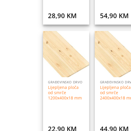
28,90
KM
54,90
KM
Dodaj
Do
na
listu
l
želja
ž
GRAĐEVINSKO DRVO
GRAĐEVINSKO DR
Lijepljena ploča
Lijepljena ploča
od smrče
od smrče
1200x400x18 mm
2400x400x18 
22,90
KM
44,90
KM