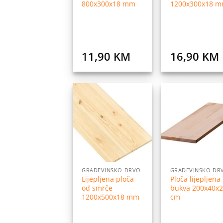
800x300x18 mm
1200x300x18 
11,90
KM
16,90
KM
Dodaj
Do
na
listu
l
želja
ž
GRAĐEVINSKO DRVO
GRAĐEVINSKO DR
Lijepljena ploča
Ploča lijepljena
od smrče
bukva 200x40x2
1200x500x18 mm
cm