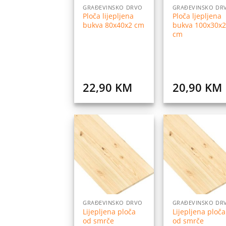
GRAĐEVINSKO DRVO
GRAĐEVINSKO DR
Ploča lijepljena
Ploča ljepljena
bukva 80x40x2 cm
bukva 100x30x2
cm
22,90
KM
20,90
KM
Dodaj
Do
na
listu
l
želja
ž
GRAĐEVINSKO DRVO
GRAĐEVINSKO DR
Lijepljena ploča
Lijepljena ploča
od smrče
od smrče