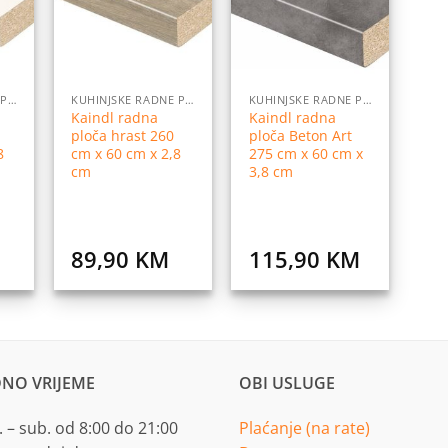
istu
listu
listu
elja
želja
želja
KUHINJSKE RADNE PLOČE
KUHINJSKE RADNE PLOČE
KUHINJSKE RADNE PLOČE
Kaindl radna
Kaindl radna
ploča hrast 260
ploča Beton Art
8
cm x 60 cm x 2,8
275 cm x 60 cm x
cm
3,8 cm
89,90
KM
115,90
KM
NO VRIJEME
OBI USLUGE
 – sub. od 8:00 do 21:00
Plaćanje (na rate)