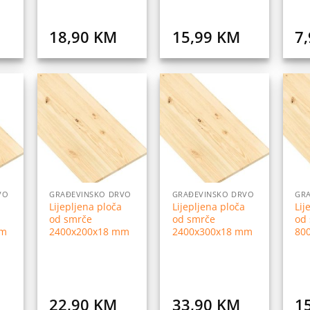
18,90
KM
15,99
KM
7
daj
Dodaj
Dodaj
na
na
na
istu
listu
listu
elja
želja
želja
VO
GRAĐEVINSKO DRVO
GRAĐEVINSKO DRVO
GR
Lijepljena ploča
Lijepljena ploča
Lij
od smrče
od smrče
od
mm
2400x200x18 mm
2400x300x18 mm
80
22,90
KM
33,90
KM
1