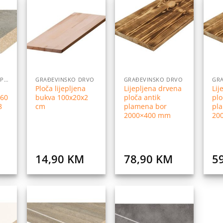
daj
Dodaj
Dodaj
na
na
na
istu
listu
listu
elja
želja
želja
KUHINJSKE RADNE PLOČE
GRAĐEVINSKO DRVO
GRAĐEVINSKO DRVO
GR
Ploča lijepljena
Lijepljena drvena
Lij
260
bukva 100x20x2
ploča antik
plo
8
cm
plamena bor
pl
2000×400 mm
20
14,90
KM
78,90
KM
5
daj
Dodaj
Dodaj
na
na
na