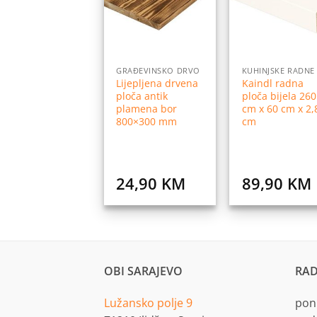
listu
l
želja
ž
GRAĐEVINSKO DRVO
Lijepljena drvena
Kaindl radna
ploča antik
ploča bijela 260
plamena bor
cm x 60 cm x 2,
800×300 mm
cm
24,90
KM
89,90
KM
OBI SARAJEVO
RAD
Lužansko polje 9
pon.