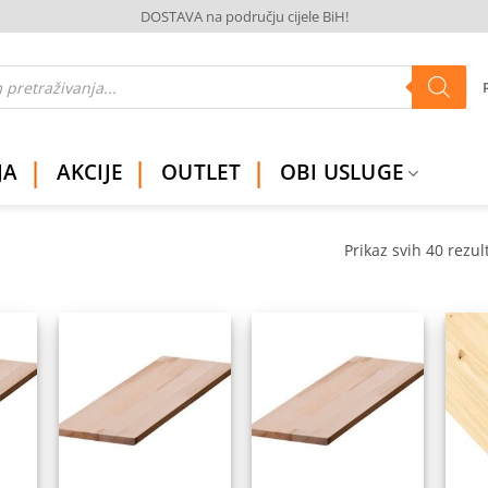
DOSTAVA na području cijele BiH!
JA
AKCIJE
OUTLET
OBI USLUGE
Prikaz svih 40 rezul
daj
Dodaj
Dodaj
na
na
na
istu
listu
listu
elja
želja
želja