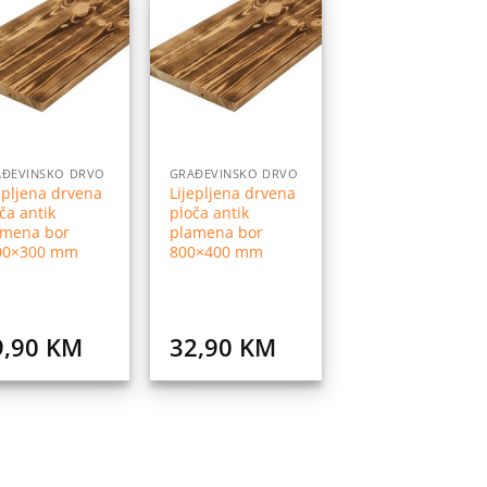
Dodaj
Dodaj
na
na
listu
listu
želja
želja
AĐEVINSKO DRVO
GRAĐEVINSKO DRVO
epljena drvena
Lijepljena drvena
ča antik
ploča antik
amena bor
plamena bor
00×300 mm
800×400 mm
9,90
KM
32,90
KM