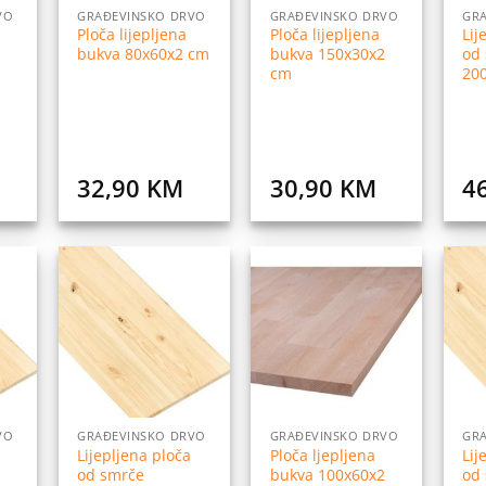
VO
GRAĐEVINSKO DRVO
GRAĐEVINSKO DRVO
GR
Ploča lijepljena
Ploča lijepljena
Lij
bukva 80x60x2 cm
bukva 150x30x2
od
cm
20
32,90
KM
30,90
KM
4
daj
Dodaj
Dodaj
na
na
na
istu
listu
listu
elja
želja
želja
VO
GRAĐEVINSKO DRVO
GRAĐEVINSKO DRVO
GR
Lijepljena ploča
Ploča ljepljena
Lij
od smrče
bukva 100x60x2
od