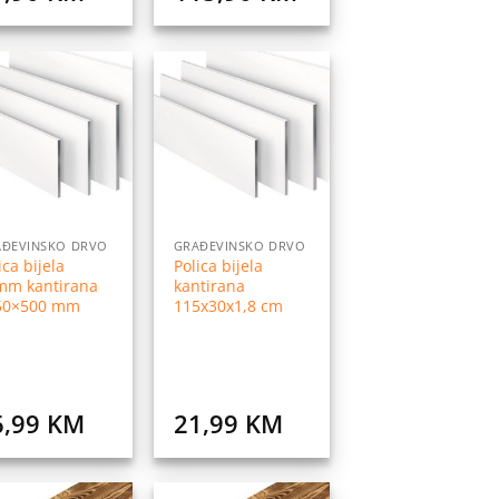
Dodaj
Dodaj
na
na
listu
listu
želja
želja
AĐEVINSKO DRVO
GRAĐEVINSKO DRVO
ica bijela
Polica bijela
mm kantirana
kantirana
50×500 mm
115x30x1,8 cm
6,99
KM
21,99
KM