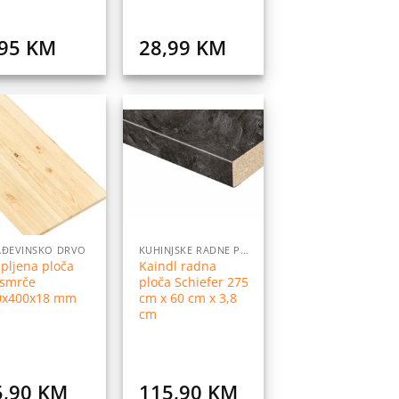
,95
KM
28,99
KM
Dodaj
Dodaj
na
na
listu
listu
želja
želja
AĐEVINSKO DRVO
KUHINJSKE RADNE PLOČE
epljena ploča
Kaindl radna
 smrče
ploča Schiefer 275
0x400x18 mm
cm x 60 cm x 3,8
cm
5,90
KM
115,90
KM