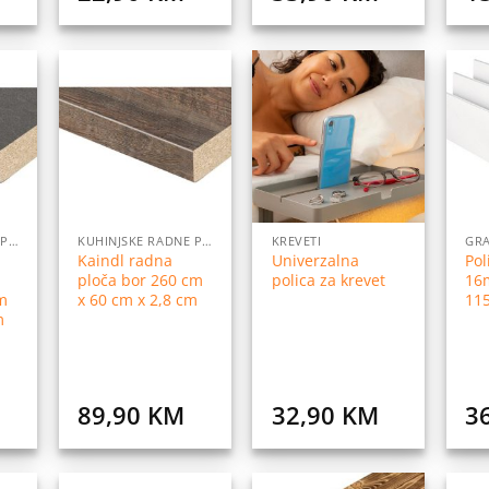
daj
Dodaj
Dodaj
na
na
na
istu
listu
listu
elja
želja
želja
KUHINJSKE RADNE PLOČE
KUHINJSKE RADNE PLOČE
KREVETI
GR
Kaindl radna
Univerzalna
Pol
ploča bor 260 cm
polica za krevet
16
m
x 60 cm x 2,8 cm
11
m
89,90
KM
32,90
KM
3