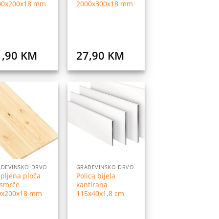
00x200x18 mm
2000x300x18 mm
1,90
KM
27,90
KM
Dodaj
Dodaj
na
na
listu
listu
želja
želja
AĐEVINSKO DRVO
GRAĐEVINSKO DRVO
epljena ploča
Polica bijela
 smrče
kantirana
0x200x18 mm
115x40x1,8 cm