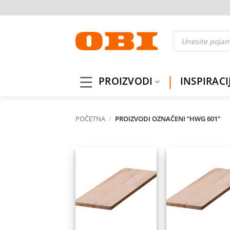
Skip
to
content
Products
search
PROIZVODI
INSPIRACI
POČETNA
/
PROIZVODI OZNAČENI “HWG 601”
Dodaj
Do
na
listu
l
želja
ž