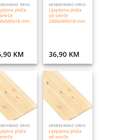
AĐEVINSKO DRVO
GRAĐEVINSKO DRVO
epljena ploča
Lijepljena ploča
 smrče
od smrče
00x500x18 mm
2000x400x18 mm
6,90
KM
36,90
KM
Dodaj
Dodaj
na
na
listu
listu
želja
želja
AĐEVINSKO DRVO
GRAĐEVINSKO DRVO
epljena ploča
Lijepljena ploča
 smrče
od smrče