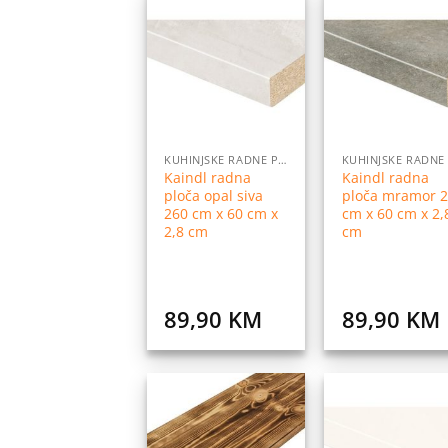
Dodaj
Do
na
listu
l
želja
ž
KUHINJSKE RADNE PLOČE
Kaindl radna
Kaindl radna
ploča opal siva
ploča mramor 
260 cm x 60 cm x
cm x 60 cm x 2,
2,8 cm
cm
89,90
KM
89,90
KM
Dodaj
Do
na