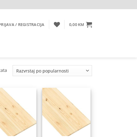
PRIJAVA / REGISTRACIJA
0,00
KM
Sorted
tata
by
popularity
Dodaj
Dodaj
na
na
listu
listu
želja
želja