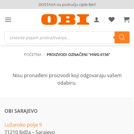
Skip
DOSTAVA na području cijele BiH!
to
content
Products
search
POČETNA
/
PROIZVODI OZNAČENI “HWG 6156”
Nisu pronađeni proizvodi koji odgovaraju vašem
odabiru.
OBI SARAJEVO
Lužansko polje 9
71210 Ilidža – Sarajevo