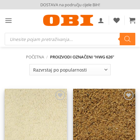
Skip
DOSTAVA na području cijele BiH!
to
content
Products
search
POČETNA
/
PROIZVODI OZNAČENI “HWG 626”
Dodaj
Dodaj
na
na
listu
listu
želja
želja