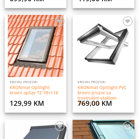
Dodaj
Dodaj
na
na
listu
listu
želja
želja
KROVNI PROZORI
KROVNI PROZORI
KRONmat Optilight
KRONmat Optilight PVC
krovni opšav TZ 78×118
krovni prozor sa
trostrukim staklom
129,99
KM
769,00
KM
78×118 cm
Dodaj
Dodaj