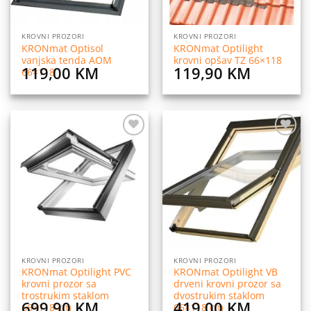
KROVNI PROZORI
KROVNI PROZORI
KRONmat Optisol
KRONmat Optilight
vanjska tenda AOM
krovni opšav TZ 66×118
119,00
KM
119,90
KM
66×118
Dodaj
Dodaj
na
na
listu
listu
želja
želja
KROVNI PROZORI
KROVNI PROZORI
KRONmat Optilight PVC
KRONmat Optilight VB
krovni prozor sa
drveni krovni prozor sa
trostrukim staklom
dvostrukim staklom
699,90
KM
419,00
KM
66×118 cm
66×118 cm