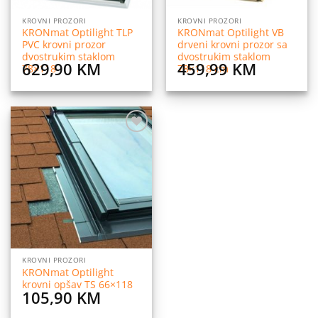
KROVNI PROZORI
KROVNI PROZORI
KRONmat Optilight TLP
KRONmat Optilight VB
PVC krovni prozor
drveni krovni prozor sa
dvostrukim staklom
dvostrukim staklom
629,90
KM
459,99
KM
78×118
78×118 cm
Dodaj
na
listu
želja
KROVNI PROZORI
KRONmat Optilight
krovni opšav TS 66×118
105,90
KM