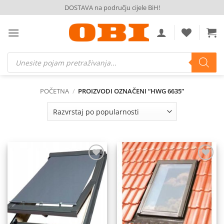
Skip
DOSTAVA na području cijele BiH!
to
content
Products
search
POČETNA
/
PROIZVODI OZNAČENI “HWG 6635”
Dodaj
Dodaj
na
na
listu
listu
želja
želja