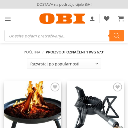
Skip
DOSTAVA na području cijele BiH!
to
content
Products
search
POČETNA
/
PROIZVODI OZNAČENI “HWG 673”
Dodaj
Dodaj
na
na
listu
listu
želja
želja