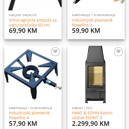
VANJSKE GRIJALICE
KAMPIRANJE I PLANINARENJE
Vrtno ognjiste posuda za
Industrijski plamenik
vatru prečnika 60 cm
Powefire 3
69,90
KM
59,90
KM
Dodaj
Dodaj
na
na
listu
listu
želja
želja
KAMPIRANJE I PLANINARENJE
KAMINI I PEĆI
Industrijski plamenik
HAAS & SOHN Kamin
Powefire 4
uložak ESPRIT-3
57,90
KM
2.299,90
KM