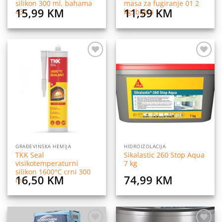
silikon 300 ml, bahama
masa za fugiranje 01 2
15,99
KM
11,59
KM
43
kg, bijela
Dodaj
Dodaj
na
na
listu
listu
želja
želja
GRAĐEVINSKA HEMIJA
HIDROIZOLACIJA
TKK Seal
Sikalastic 260 Stop Aqua
visikotemperaturni
7 kg
silikon 1600°C crni 300
16,50
KM
74,99
KM
ml