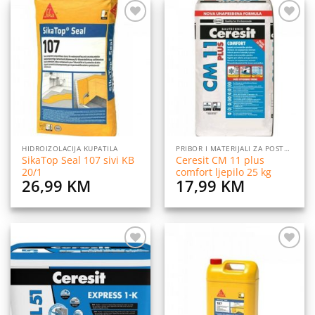
Dodaj
Dodaj
na
na
listu
listu
želja
želja
HIDROIZOLACIJA KUPATILA
PRIBOR I MATERIJALI ZA POSTAVLJANJE PLOČICA
SikaTop Seal 107 sivi KB
Ceresit CM 11 plus
20/1
comfort ljepilo 25 kg
26,99
KM
17,99
KM
Dodaj
Dodaj
na
na
listu
listu
želja
želja