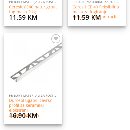
PRIBOR I MATERIJALI ZA POSTAVLJANJE PLOČICA
PRIBOR I MATERIJALI ZA POSTAVLJANJE PLOČICA
Ceresit CE40 natur grout
Ceresit CE 40 fleksibilna
fug masa 2 kg
masa za fugiranje
11,59
KM
11,59
KM
Antracite 2 kg, antracit
Dodaj
na
listu
želja
PRIBOR I MATERIJALI ZA POSTAVLJANJE PLOČICA
Durosol ugaoni završni
profil za keramiku
eloksirani
16,90
KM
300cm/12,5mm