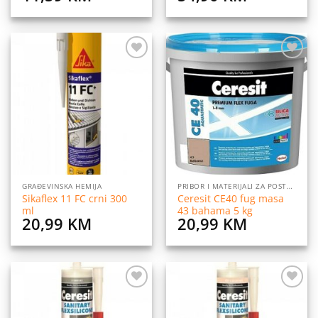
Dodaj
Dodaj
na
na
listu
listu
želja
želja
GRAĐEVINSKA HEMIJA
PRIBOR I MATERIJALI ZA POSTAVLJANJE PLOČICA
Sikaflex 11 FC crni 300
Ceresit CE40 fug masa
ml
43 bahama 5 kg
20,99
KM
20,99
KM
Dodaj
Dodaj
na
na
listu
listu