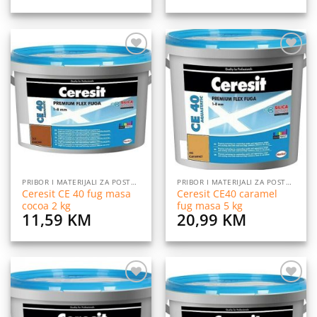
Dodaj
Dodaj
na
na
listu
listu
želja
želja
PRIBOR I MATERIJALI ZA POSTAVLJANJE PLOČICA
PRIBOR I MATERIJALI ZA POSTAVLJANJE PLOČICA
Ceresit CE 40 fug masa
Ceresit CE40 caramel
cocoa 2 kg
fug masa 5 kg
11,59
KM
20,99
KM
Dodaj
Dodaj
na
na
listu
listu