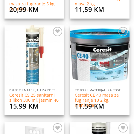
masa za fugiranje 5 kg,
masa 2 kg
20,99
KM
11,59
KM
manhattan
Dodaj
Dodaj
na
na
listu
listu
želja
želja
PRIBOR I MATERIJALI ZA POSTAVLJANJE PLOČICA
PRIBOR I MATERIJALI ZA POSTAVLJANJE PLOČICA
Ceresit CS 25 sanitarni
Ceresit CE 40 masa za
silikon 300 ml, jasmin 40
fugiranje 10 2 kg,
15,99
KM
11,59
KM
manhattan