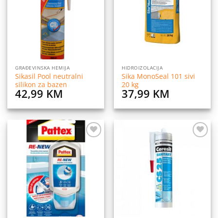
listu
listu
želja
želja
GRAĐEVINSKA HEMIJA
HIDROIZOLACIJA
Sikasil Pool neutralni
Sika MonoSeal 101 sivi
silikon za bazen
20 kg
42,99
KM
37,99
KM
Dodaj
Dodaj
na
na
listu
listu
želja
želja