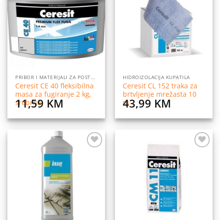
na
na
listu
listu
želja
želja
PRIBOR I MATERIJALI ZA POSTAVLJANJE PLOČICA
HIDROIZOLACIJA KUPATILA
Ceresit CE 40 fleksibilna
Ceresit CL 152 traka za
masa za fugiranje 2 kg,
brtvljenje mrežasta 10
11,59
KM
43,99
KM
srebrna
m
Dodaj
Dodaj
na
na
listu
listu
želja
želja