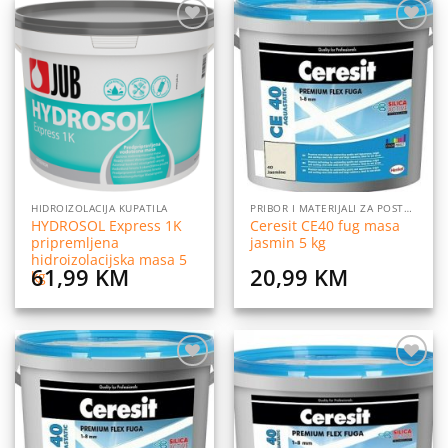
Dodaj
Dodaj
na
na
listu
listu
želja
želja
HIDROIZOLACIJA KUPATILA
PRIBOR I MATERIJALI ZA POSTAVLJANJE PLOČICA
HYDROSOL Express 1K
Ceresit CE40 fug masa
pripremljena
jasmin 5 kg
hidroizolacijska masa 5
61,99
KM
20,99
KM
kg
Dodaj
Dodaj
na
na
listu
listu
želja
želja