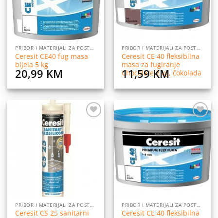
PRIBOR I MATERIJALI ZA POSTAVLJANJE PLOČICA
PRIBOR I MATERIJALI ZA POSTAVLJANJE PLOČICA
Ceresit CE40 fug masa
Ceresit CE 40 fleksibilna
bijela 5 kg
masa za fugiranje
20,99
KM
11,59
KM
Chocolate 2 kg, čokolada
Dodaj
Dodaj
na
na
listu
listu
želja
želja
PRIBOR I MATERIJALI ZA POSTAVLJANJE PLOČICA
PRIBOR I MATERIJALI ZA POSTAVLJANJE PLOČICA
Ceresit CS 25 sanitarni
Ceresit CE 40 fleksibilna