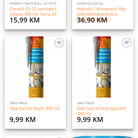
PRIBOR I MATERIJALI ZA POSTAVLJANJE PLOČICA
HIDROIZOLACIJA
Ceresit CS 25 sanitarni
Hidrolin 1K express flex
silikon 300 ml, terra 55
jednokomponentna
15,99
KM
36,90
KM
hidroizolacija 5 l
Dodaj
Dodaj
na
na
listu
listu
želja
želja
SANITARIJE
SANITARIJE
Sika Sanisil transparent
Sika Sanisil bijeli 300 ml
300 ml
9,99
KM
9,99
KM