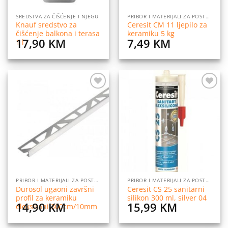
SREDSTVA ZA ČIŠĆENJE I NJEGU
PRIBOR I MATERIJALI ZA POSTAVLJANJE PLOČICA
Knauf sredstvo za
Ceresit CM 11 ljepilo za
čišćenje balkona i terasa
keramiku 5 kg
17,90
KM
7,49
KM
1 l
Dodaj
Dodaj
na
na
listu
listu
želja
želja
PRIBOR I MATERIJALI ZA POSTAVLJANJE PLOČICA
PRIBOR I MATERIJALI ZA POSTAVLJANJE PLOČICA
Durosol ugaoni završni
Ceresit CS 25 sanitarni
profil za keramiku
silikon 300 ml, silver 04
14,90
KM
15,99
KM
eloksirani 300cm/10mm