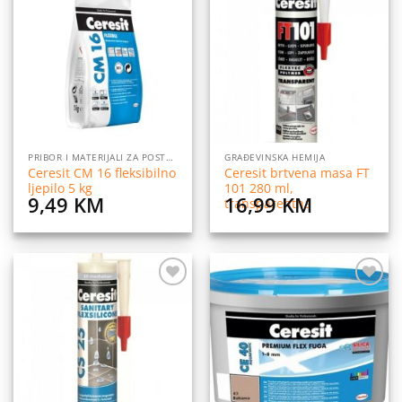
Dodaj
Dodaj
na
na
listu
listu
želja
želja
PRIBOR I MATERIJALI ZA POSTAVLJANJE PLOČICA
GRAĐEVINSKA HEMIJA
Ceresit CM 16 fleksibilno
Ceresit brtvena masa FT
ljepilo 5 kg
101 280 ml,
9,49
KM
16,99
KM
transparentna
Dodaj
Dodaj
na
na
listu
listu
želja
želja