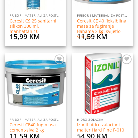
PRIBOR I MATERIJALI ZA POSTAVLJANJE PLOČICA
PRIBOR I MATERIJALI ZA POSTAVLJANJE PLOČICA
Ceresit CS 25 sanitarni
Ceresit CE 40 fleksibilna
silikon 300 ml,
masa za fugiranje
manhattan 10
Bahama 2 kg, svijetlo
15,99
KM
11,59
KM
smeđa
Dodaj
Dodaj
na
na
listu
listu
želja
želja
PRIBOR I MATERIJALI ZA POSTAVLJANJE PLOČICA
HIDROIZOLACIJA
Ceresit CE40 fug masa
Izonil hidroizalacioni
cement-siva 2 kg
malter Hard Fine F-010
11,59
KM
54,90
KM