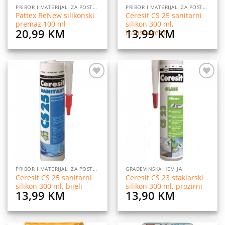
PRIBOR I MATERIJALI ZA POSTAVLJANJE PLOČICA
PRIBOR I MATERIJALI ZA POSTAVLJANJE PLOČICA
Pattex ReNew silikonski
Ceresit CS 25 sanitarni
premaz 100 ml
silikon 300 ml,
20,99
KM
13,99
KM
transparenti
Dodaj
Dodaj
na
na
listu
listu
želja
želja
PRIBOR I MATERIJALI ZA POSTAVLJANJE PLOČICA
GRAĐEVINSKA HEMIJA
Ceresit CS 25 sanitarni
Ceresit CS 23 staklarski
silikon 300 ml, bijeli
silikon 300 ml, prozirni
13,99
KM
13,90
KM