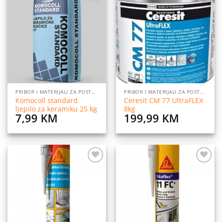
Dodaj
Dodaj
na
na
listu
listu
želja
želja
PRIBOR I MATERIJALI ZA POSTAVLJANJE PLOČICA
PRIBOR I MATERIJALI ZA POSTAVLJANJE PLOČICA
Komocoll standard
Ceresit CM 77 UltraFLEX
ljepilo za keramiku 25 kg
8kg
7,99
KM
199,99
KM
Dodaj
Dodaj
na
na
listu
listu
želja
želja