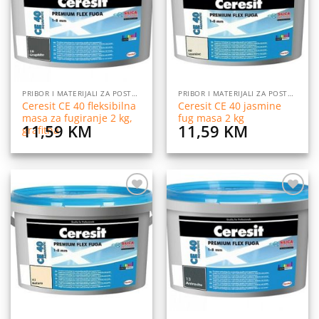
želja
želja
PRIBOR I MATERIJALI ZA POSTAVLJANJE PLOČICA
PRIBOR I MATERIJALI ZA POSTAVLJANJE PLOČICA
Ceresit CE 40 fleksibilna
Ceresit CE 40 jasmine
masa za fugiranje 2 kg,
fug masa 2 kg
11,59
KM
11,59
KM
grafitna
Dodaj
Dodaj
na
na
listu
listu
želja
želja