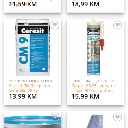
11,59
KM
18,99
KM
pergamon
Dodaj
Dodaj
na
na
listu
listu
želja
želja
PRIBOR I MATERIJALI ZA POSTAVLJANJE PLOČICA
PRIBOR I MATERIJALI ZA POSTAVLJANJE PLOČICA
Ceresit CM 9 ljepilo za
Ceresit CS 25 sanitarni
keramiku 25 kg
silikon 300 ml, antracit
13,99
KM
15,99
KM
13
Dodaj
Dodaj