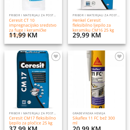
PRIBOR I MATERIJALI ZA POSTAVLJANJE PLOČICA
PRIBOR I MATERIJALI ZA POSTAVLJANJE PLOČICA
Ceresit CT 10
Henkel Ceresit
impregnacijsko sredstvo
fleksibilno ljepilo za
za fuge i keramičke
keramiku CM16 25 kg
11,99
KM
29,99
KM
pločice 1 l
Dodaj
Dodaj
na
na
listu
listu
želja
želja
PRIBOR I MATERIJALI ZA POSTAVLJANJE PLOČICA
GRAĐEVINSKA HEMIJA
Ceresit CM17 fleksibilno
Sikaflex 11 FC bež 300
ljepilo za pločice 25 kg
ml
37,99
KM
20,99
KM