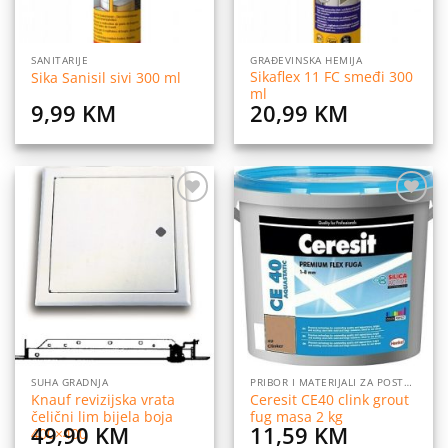
SANITARIJE
GRAĐEVINSKA HEMIJA
Sikaflex 11 FC smeđi 300
Sika Sanisil sivi 300 ml
ml
9,99
KM
20,99
KM
Dodaj
Dodaj
na
na
listu
listu
želja
želja
SUHA GRADNJA
PRIBOR I MATERIJALI ZA POSTAVLJANJE PLOČICA
Knauf revizijska vrata
Ceresit CE40 clink grout
čelični lim bijela boja
fug masa 2 kg
49,90
KM
11,59
KM
400×400