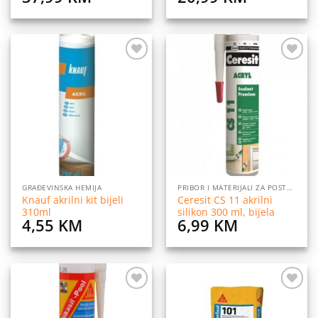
Dodaj
Dodaj
na
na
listu
listu
želja
želja
GRAĐEVINSKA HEMIJA
PRIBOR I MATERIJALI ZA POSTAVLJANJE PLOČICA
Knauf akrilni kit bijeli
Ceresit CS 11 akrilni
310ml
silikon 300 ml, bijela
4,55
KM
6,99
KM
Dodaj
Dodaj
na
na