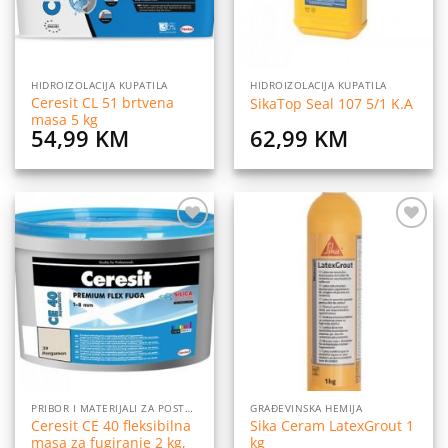
HIDROIZOLACIJA KUPATILA
HIDROIZOLACIJA KUPATILA
Ceresit CL 51 brtvena
SikaTop Seal 107 5/1 K.A
masa 5 kg
54,99
KM
62,99
KM
Dodaj
Dodaj
na
na
listu
listu
želja
želja
PRIBOR I MATERIJALI ZA POSTAVLJANJE PLOČICA
GRAĐEVINSKA HEMIJA
Ceresit CE 40 fleksibilna
Sika Ceram LatexGrout 1
masa za fugiranje 2 kg,
kg