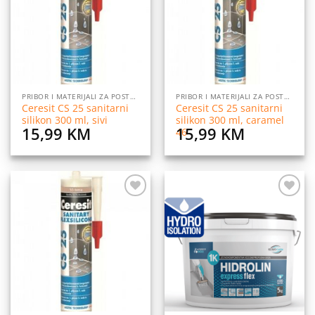
želja
želja
PRIBOR I MATERIJALI ZA POSTAVLJANJE PLOČICA
PRIBOR I MATERIJALI ZA POSTAVLJANJE PLOČICA
Ceresit CS 25 sanitarni
Ceresit CS 25 sanitarni
silikon 300 ml, sivi
silikon 300 ml, caramel
15,99
KM
15,99
KM
46
Dodaj
Dodaj
na
na
listu
listu
želja
želja