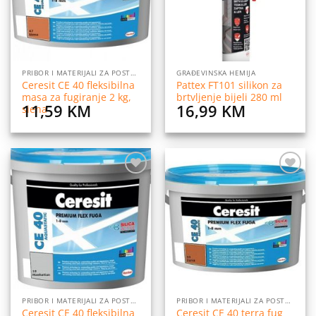
PRIBOR I MATERIJALI ZA POSTAVLJANJE PLOČICA
GRAĐEVINSKA HEMIJA
Ceresit CE 40 fleksibilna
Pattex FT101 silikon za
masa za fugiranje 2 kg,
brtvljenje bijeli 280 ml
11,59
KM
16,99
KM
siena
Dodaj
Dodaj
na
na
listu
listu
želja
želja
PRIBOR I MATERIJALI ZA POSTAVLJANJE PLOČICA
PRIBOR I MATERIJALI ZA POSTAVLJANJE PLOČICA
Ceresit CE 40 fleksibilna
Ceresit CE 40 terra fug