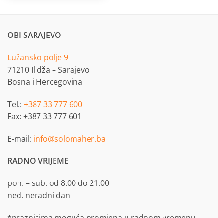
OBI SARAJEVO
Lužansko polje 9
71210 Ilidža – Sarajevo
Bosna i Hercegovina
Tel.:
+387 33 777 600
Fax: +387 33 777 601
E-mail:
info@solomaher.ba
RADNO VRIJEME
pon. – sub. od 8:00 do 21:00
ned. neradni dan
*praznicima moguća promjena u radnom vremenu