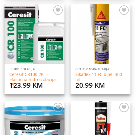
Dodaj
Dodaj
na
na
listu
listu
želja
želja
HIDROIZOLACIJA
GRAĐEVINSKA HEMIJA
Ceresit CR100 2K
Sikaflex 11 FC bijeli 300
elastična hidroizolacija
ml
123,99
KM
20,99
KM
25 kg
Dodaj
Dodaj
na
na
listu
listu
želja
želja