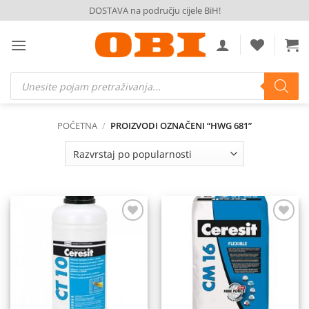
Skip
DOSTAVA na području cijele BiH!
to
content
Products
search
POČETNA
/
PROIZVODI OZNAČENI “HWG 681”
Dodaj
Dodaj
na
na
listu
listu
želja
želja