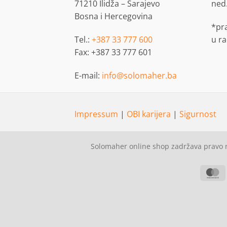
71210 Ilidža – Sarajevo
ned
Bosna i Hercegovina
*pr
Tel.:
+387 33 777 600
u r
Fax: +387 33 777 601
E-mail:
info@solomaher.ba
Impressum
|
OBI karijera
|
Sigurnost
Solomaher online shop zadržava pravo n
M