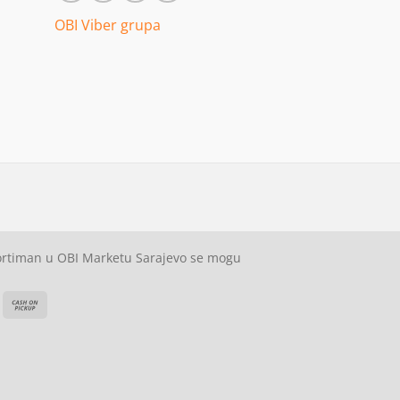
OBI Viber grupa
sortiman u OBI Marketu Sarajevo se mogu
ash
Cash
On
on
elivery
Pickup