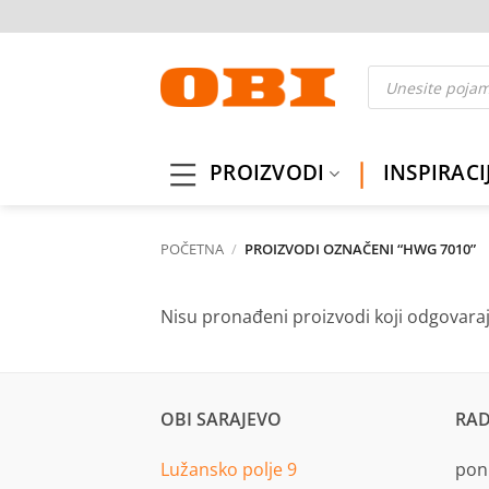
Skip
to
content
Products
search
PROIZVODI
INSPIRACI
POČETNA
/
PROIZVODI OZNAČENI “HWG 7010”
Nisu pronađeni proizvodi koji odgovara
OBI SARAJEVO
RAD
Lužansko polje 9
pon.