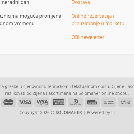
. neradni dan
Dostava
aznicima moguća promjena
Online rezervacija i
adnom vremenu
preuzimanje u marketu
OBI neweletter
a greške u cjenovnom, tehničkom i tekstualnom opisu. Cijene i a
razlikovati od cijena i asortimana na Solomaher online shopu.
asterCard
Maestro
Visa
Visa
American
Dinners
Invoice
Bank
C
Electron
Express
Club
Transfer
Copyright 2026 ©
SOLOMAHER
| Powered by
lll
D