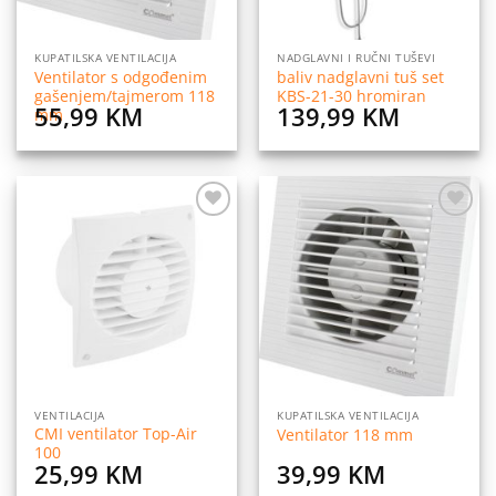
KUPATILSKA VENTILACIJA
NADGLAVNI I RUČNI TUŠEVI
Ventilator s odgođenim
baliv nadglavni tuš set
gašenjem/tajmerom 118
KBS-21-30 hromiran
55,99
KM
139,99
KM
mm
Dodaj
Dodaj
na
na
listu
listu
želja
želja
VENTILACIJA
KUPATILSKA VENTILACIJA
CMI ventilator Top-Air
Ventilator 118 mm
100
25,99
KM
39,99
KM