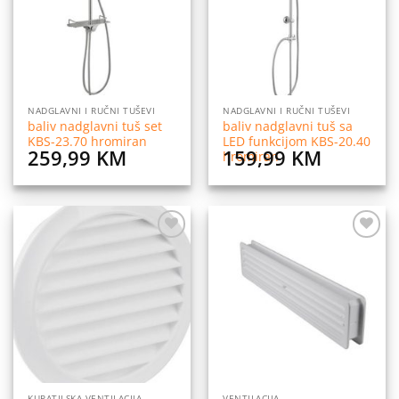
NADGLAVNI I RUČNI TUŠEVI
NADGLAVNI I RUČNI TUŠEVI
baliv nadglavni tuš set
baliv nadglavni tuš sa
KBS-23.70 hromiran
LED funkcijom KBS-20.40
259,99
KM
159,99
KM
hromiran
Dodaj
Dodaj
na
na
listu
listu
želja
želja
KUPATILSKA VENTILACIJA
VENTILACIJA