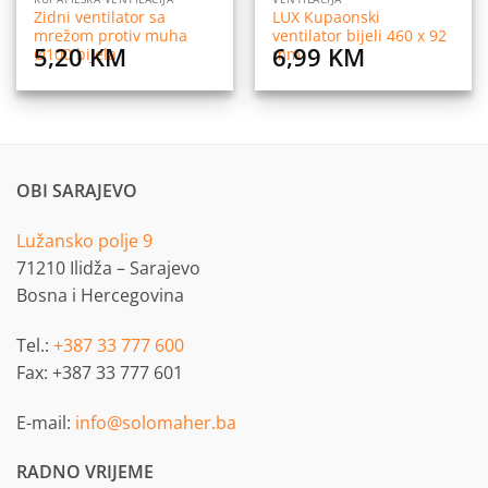
Zidni ventilator sa
LUX Kupaonski
mrežom protiv muha
ventilator bijeli 460 x 92
5,20
KM
6,99
KM
Ø100 bijela
mm
OBI SARAJEVO
Lužansko polje 9
71210 Ilidža – Sarajevo
Bosna i Hercegovina
Tel.:
+387 33 777 600
Fax: +387 33 777 601
E-mail:
info@solomaher.ba
RADNO VRIJEME