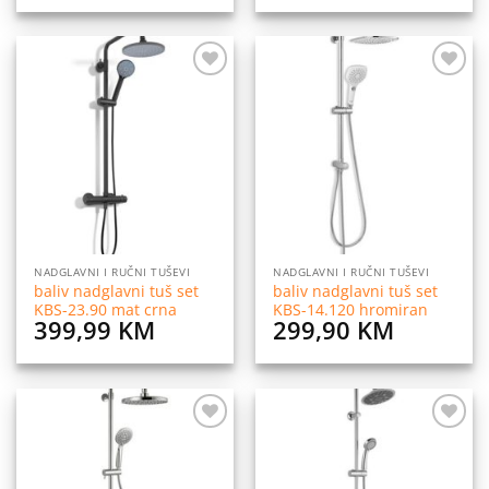
Dodaj
Dodaj
na
na
listu
listu
želja
želja
NADGLAVNI I RUČNI TUŠEVI
NADGLAVNI I RUČNI TUŠEVI
baliv nadglavni tuš set
baliv nadglavni tuš set
KBS-23.90 mat crna
KBS-14.120 hromiran
399,99
KM
299,90
KM
Dodaj
Dodaj
na
na
listu
listu
želja
želja