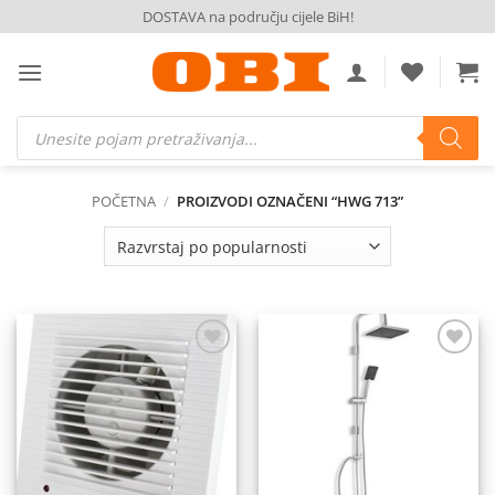
Skip
DOSTAVA na području cijele BiH!
to
content
Products
search
POČETNA
/
PROIZVODI OZNAČENI “HWG 713”
Dodaj
Dodaj
na
na
listu
listu
želja
želja