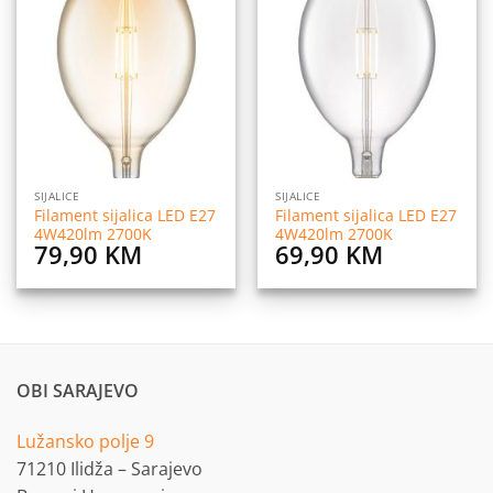
Dodaj
Dodaj
na
na
listu
listu
želja
želja
SIJALICE
SIJALICE
Filament sijalica LED E27
Filament sijalica LED E27
4W420lm 2700K
4W420lm 2700K
79,90
KM
69,90
KM
OBI SARAJEVO
Lužansko polje 9
71210 Ilidža – Sarajevo