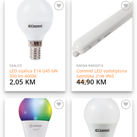
Dodaj
Dodaj
na
na
listu
listu
želja
želja
SIJALICE
RADNA RASVJETA
LED sijalica E14 G45 6W
Commel LED vodotijesna
500 lm 4000K
svjetiljka 21W IP65
2,05
KM
44,90
KM
4000K
Dodaj
Dodaj
na
na
listu
listu
želja
želja