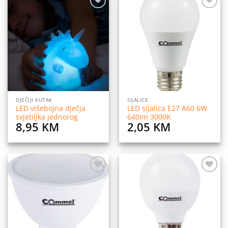
Dodaj
Dodaj
na
na
listu
listu
želja
želja
DJEČIJI KUTAK
SIJALICE
LED višebojna dječja
LED sijalica E27 A60 6W
svjetiljka jednorog
640Im 3000K
8,95
KM
2,05
KM
Dodaj
Dodaj
na
na
listu
listu
želja
želja