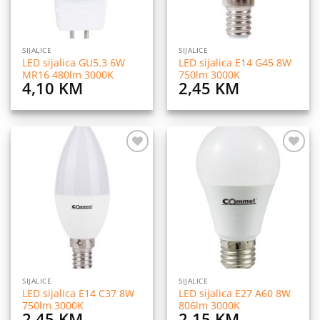
SIJALICE
SIJALICE
LED sijalica GU5.3 6W
LED sijalica E14 G45 8W
MR16 480lm 3000K
750lm 3000K
4,10
KM
2,45
KM
Dodaj
Dodaj
na
na
listu
listu
želja
želja
SIJALICE
SIJALICE
LED sijalica E14 C37 8W
LED sijalica E27 A60 8W
750lm 3000K
806lm 3000K
2,45
KM
2,15
KM