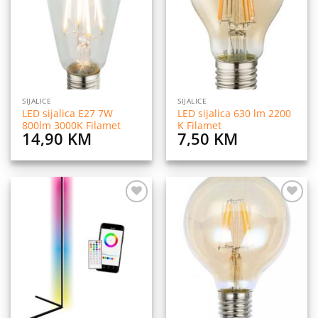
listu
listu
želja
želja
SIJALICE
SIJALICE
LED sijalica E27 7W
LED sijalica 630 lm 2200
800lm 3000K Filamet
K Filamet
14,90
KM
7,50
KM
Dodaj
Dodaj
na
na
listu
listu
želja
želja