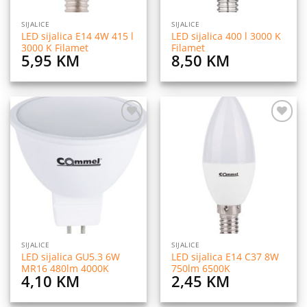
SIJALICE
SIJALICE
LED sijalica E14 4W 415 l
LED sijalica 400 l 3000 K
3000 K Filamet
Filamet
5,95
KM
8,50
KM
Dodaj
Dodaj
na
na
listu
listu
želja
želja
SIJALICE
SIJALICE
LED sijalica GU5.3 6W
LED sijalica E14 C37 8W
MR16 480lm 4000K
750lm 6500K
4,10
KM
2,45
KM