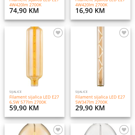
4W420lm 2700K
4W420lm 2700K
74,90
KM
16,90
KM
Dodaj
Dodaj
na
na
listu
listu
želja
želja
SIJALICE
SIJALICE
Filament sijalica LED E27
Filament sijalica LED E27
6,5W 577lm 2700K
5W347lm 2700K
59,90
KM
29,90
KM