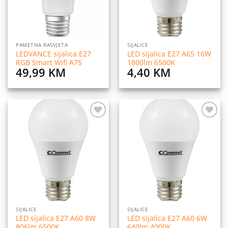
PAMETNA RASVJETA
SIJALICE
LEDVANCE sijalica E27
LED sijalica E27 A65 16W
RGB Smart Wifi A75
1800lm 6500K
49,99
KM
4,40
KM
Dodaj
Dodaj
na
na
listu
listu
želja
želja
SIJALICE
SIJALICE
LED sijalica E27 A60 8W
LED sijalica E27 A60 6W
806lm 6500K
640lm 4000K