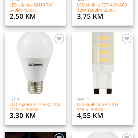
LED sijalica GU10 7W
LED sijalica E27 A60/A65
540lm 4000K
12W 1500lm 6500K
2,50
KM
3,75
KM
Dodaj
Dodaj
na
na
listu
listu
želja
želja
SIJALICE
SIJALICE
LED sijalica E27 A60 13W
LED sijalica G9 3.5W
1220lm 3000K
315lm 3000K
3,30
KM
4,55
KM