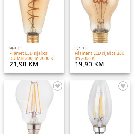
na
na
listu
listu
želja
želja
SIJALICE
SIJALICE
Filamet LED sijalica
Filament LED sijalica 200
DUBAN 200 lm 2000 K
lm 2000 K
21,90
KM
19,90
KM
Dodaj
Dodaj
na
na
listu
listu
želja
želja