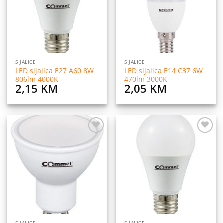
SIJALICE
SIJALICE
LED sijalica E27 A60 8W
LED sijalica E14 C37 6W
806lm 4000K
470lm 3000K
2,15
KM
2,05
KM
Dodaj
Dodaj
na
na
listu
listu
želja
želja
SIJALICE
SIJALICE