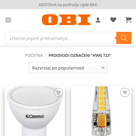
Skip
DOSTAVA na području cijele BiH!
to
content
Products
search
POČETNA
/
PROIZVODI OZNAČENI “HWG 723”
Dodaj
Dodaj
na
na
listu
listu
želja
želja