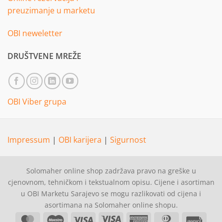
preuzimanje u marketu
OBI neweletter
DRUŠTVENE MREŽE
OBI Viber grupa
Impressum
|
OBI karijera
|
Sigurnost
Solomaher online shop zadržava pravo na greške u
cjenovnom, tehničkom i tekstualnom opisu. Cijene i asortiman
u OBI Marketu Sarajevo se mogu razlikovati od cijena i
asortimana na Solomaher online shopu.
MasterCard
Maestro
Visa
Visa
American
Dinners
Invoi