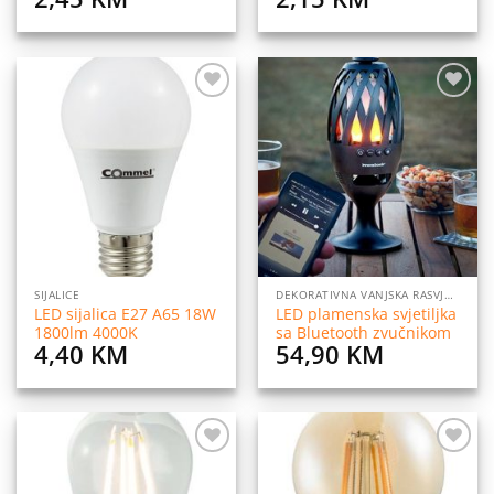
Dodaj
Dodaj
na
na
listu
listu
želja
želja
SIJALICE
DEKORATIVNA VANJSKA RASVJETA
LED sijalica E27 A65 18W
LED plamenska svjetiljka
1800lm 4000K
sa Bluetooth zvučnikom
4,40
KM
54,90
KM
Dodaj
Dodaj
na
na