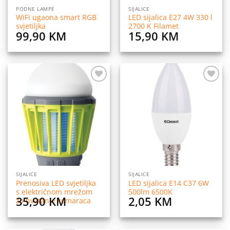
PODNE LAMPE
SIJALICE
WiFi ugaona smart RGB
LED sijalica E27 4W 330 l
svjetiljka
2700 K Filamet
99,90
KM
15,90
KM
Dodaj
Dodaj
na
na
listu
listu
želja
želja
SIJALICE
SIJALICE
Prenosiva LED svjetiljka
LED sijalica E14 C37 6W
s električnom mrežom
500lm 6500K
35,90
KM
2,05
KM
za hvatanje komaraca