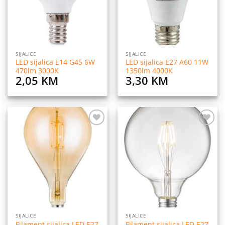
SIJALICE
SIJALICE
LED sijalica E14 G45 6W
LED sijalica E27 A60 11W
470lm 3000K
1350lm 4000K
2,05
KM
3,30
KM
Dodaj
Dodaj
na
na
listu
listu
želja
želja
SIJALICE
SIJALICE
Filament sijalica LED E27
Filament sijalica LED E27