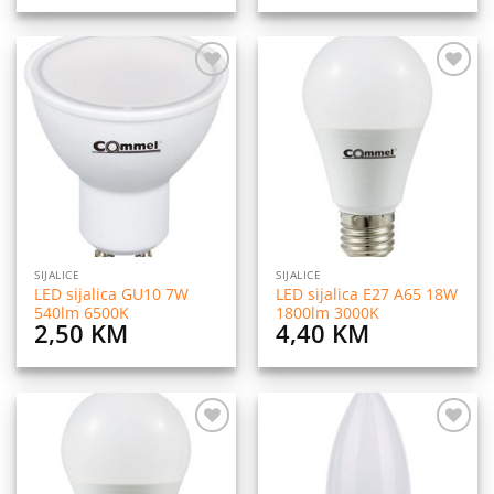
Dodaj
Dodaj
na
na
listu
listu
želja
želja
SIJALICE
SIJALICE
LED sijalica GU10 7W
LED sijalica E27 A65 18W
540lm 6500K
1800lm 3000K
2,50
KM
4,40
KM
Dodaj
Dodaj
na
na
listu
listu
želja
želja