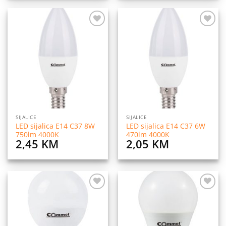
Dodaj
Dodaj
na
na
listu
listu
želja
želja
SIJALICE
SIJALICE
LED sijalica E14 C37 8W
LED sijalica E14 C37 6W
750lm 4000K
470lm 4000K
2,45
KM
2,05
KM
Dodaj
Dodaj
na
na
listu
listu
želja
želja