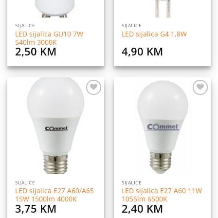
SIJALICE
SIJALICE
LED sijalica GU10 7W
LED sijalica G4 1,8W
540lm 3000K
2,50
KM
4,90
KM
Dodaj
Dodaj
na
na
listu
listu
želja
želja
SIJALICE
SIJALICE
LED sijalica E27 A60/A65
LED sijalica E27 A60 11W
15W 1500lm 4000K
1055lm 6500K
3,75
KM
2,40
KM