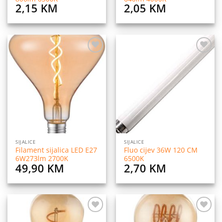
2,15
KM
2,05
KM
Dodaj
Dodaj
na
na
listu
listu
želja
želja
SIJALICE
SIJALICE
Filament sijalica LED E27
Fluo cijev 36W 120 CM
6W273lm 2700K
6500K
49,90
KM
2,70
KM
Dodaj
Dodaj