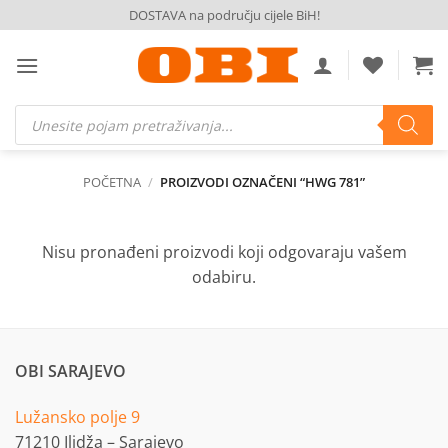
Skip
DOSTAVA na području cijele BiH!
to
content
Products
search
POČETNA
/
PROIZVODI OZNAČENI “HWG 781”
Nisu pronađeni proizvodi koji odgovaraju vašem
odabiru.
OBI SARAJEVO
Lužansko polje 9
71210 Ilidža – Sarajevo