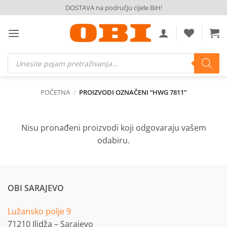
Skip
DOSTAVA na području cijele BiH!
to
content
Products
search
POČETNA
/
PROIZVODI OZNAČENI “HWG 7811”
Nisu pronađeni proizvodi koji odgovaraju vašem
odabiru.
OBI SARAJEVO
Lužansko polje 9
71210 Ilidža – Sarajevo